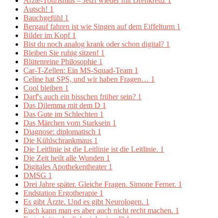
Ärzte-Tourismus – Jetzt wieder mit Drehkreuz
1
Autsch!
1
Bauchgefühl
1
Bergauf fahren ist wie Singen auf dem Eiffelturm
1
Bilder im Kopf
1
Bist du noch analog krank oder schon digital?
1
Bleiben Sie ruhig sitzen!
1
Blütenreine Philosophie
1
Car-T-Zellen: Ein MS-Squad-Team
1
Celine hat SPS, und wir haben Fragen…
1
Cool bleiben
1
Darf's auch ein bisschen früher sein?
1
Das Dilemma mit dem D
1
Das Gute im Schlechten
1
Das Märchen vom Starksein
1
Diagnose: diplomatisch
1
Die Kühlschrankmaus
1
Die Leitlinie ist die Leitlinie ist die Leitlinie.
1
Die Zeit heilt alle Wunden
1
Digitales Apothekentheater
1
DMSG
1
Drei Jahre später. Gleiche Fragen. Simone Ferner.
1
Endstation Ergotherapie
1
Es gibt Ärzte. Und es gibt Neurologen.
1
Euch kann man es aber auch nicht recht machen.
1