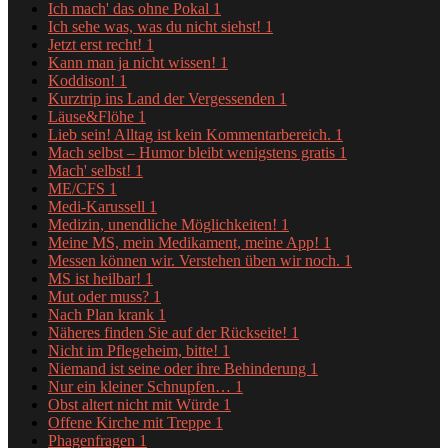
Ich mach' das ohne Pokal
1
Ich sehe was, was du nicht siehst!
1
Jetzt erst recht!
1
Kann man ja nicht wissen!
1
Koddison!
1
Kurztrip ins Land der Vergessenden
1
Läuse&Flöhe
1
Lieb sein! Alltag ist kein Kommentarbereich.
1
Mach selbst – Humor bleibt wenigstens gratis
1
Mach' selbst!
1
ME/CFS
1
Medi-Karussell
1
Medizin, unendliche Möglichkeiten!
1
Meine MS, mein Medikament, meine App!
1
Messen können wir. Verstehen üben wir noch.
1
MS ist heilbar!
1
Mut oder muss?
1
Nach Plan krank
1
Näheres finden Sie auf der Rückseite!
1
Nicht im Pflegeheim, bitte!
1
Niemand ist seine oder ihre Behinderung
1
Nur ein kleiner Schnupfen…
1
Obst altert nicht mit Würde
1
Offene Kirche mit Treppe
1
Phagenfragen
1