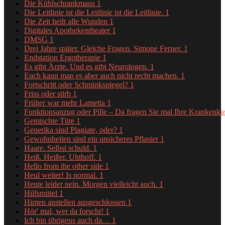
Die Kühlschrankmaus
1
Die Leitlinie ist die Leitlinie ist die Leitlinie.
1
Die Zeit heilt alle Wunden
1
Digitales Apothekentheater
1
DMSG
1
Drei Jahre später. Gleiche Fragen. Simone Ferner.
1
Endstation Ergotherapie
1
Es gibt Ärzte. Und es gibt Neurologen.
1
Euch kann man es aber auch nicht recht machen.
1
Fortschritt oder Schminkspiegel?
1
Friss oder stirb
1
Früher war mehr Lametta
1
Funktionsanzug oder Pille – Da fragen Sie mal Ihre Krankenk
Gemischte Tüte
1
Generika sind Plagiate, oder?
1
Gewohnheiten sind ein unsicheres Pflaster
1
Haare. Selbst schuld.
1
Heiß. Heißer. Uhthoff.
1
Hello from the other side
1
Heul weiter! Is normal.
1
Heute leider nein. Morgen vielleicht auch.
1
Hilfsmittel
1
Hinten anstellen ausgeschlossen
1
Hör' mal, wer da forscht!
1
Ich bin übrigens auch da…
1