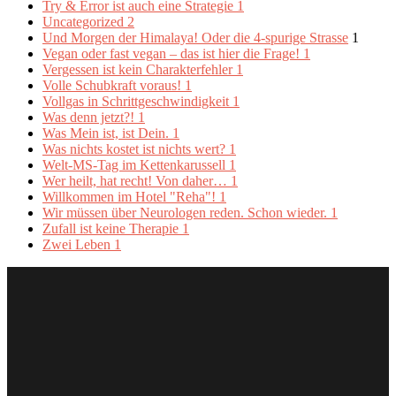
Try & Error ist auch eine Strategie
1
Uncategorized
2
Und Morgen der Himalaya! Oder die 4-spurige Strasse
1
Vegan oder fast vegan – das ist hier die Frage!
1
Vergessen ist kein Charakterfehler
1
Volle Schubkraft voraus!
1
Vollgas in Schrittgeschwindigkeit
1
Was denn jetzt?!
1
Was Mein ist, ist Dein.
1
Was nichts kostet ist nichts wert?
1
Welt-MS-Tag im Kettenkarussell
1
Wer heilt, hat recht! Von daher…
1
Willkommen im Hotel "Reha"!
1
Wir müssen über Neurologen reden. Schon wieder.
1
Zufall ist keine Therapie
1
Zwei Leben
1