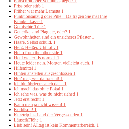
Fortschritt oder Schminkspiegel?
1
Friss oder stirb
1
Früher war mehr Lametta
1
Funktionsanzug oder Pille – Da fragen Sie mal Ihre
Krankenkasse
1
Gemischte Tüte
1
Generika sind Plagiate, oder?
1
Gewohnheiten sind ein unsicheres Pflaster
1
Haare. Selbst schuld.
1
Heiß. Heißer. Uhthoff.
1
Hello from the other side
1
Heul weiter! Is normal.
1
Heute leider nein. Morgen vielleicht auch.
1
Hilfsmittel
1
Hinten anstellen ausgeschlossen
1
Hör' mal, wer da forscht!
1
Ich bin übrigens auch da…
1
Ich mach' das ohne Pokal
1
Ich sehe was, was du nicht siehst!
1
Jetzt erst recht!
1
Kann man ja nicht wissen!
1
Koddison!
1
Kurztrip ins Land der Vergessenden
1
Läuse&Flöhe
1
Lieb sein! Alltag ist kein Kommentarbereich.
1