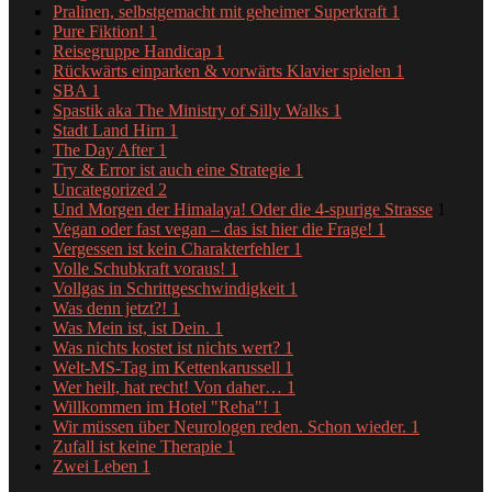
Pralinen, selbstgemacht mit geheimer Superkraft
1
Pure Fiktion!
1
Reisegruppe Handicap
1
Rückwärts einparken & vorwärts Klavier spielen
1
SBA
1
Spastik aka The Ministry of Silly Walks
1
Stadt Land Hirn
1
The Day After
1
Try & Error ist auch eine Strategie
1
Uncategorized
2
Und Morgen der Himalaya! Oder die 4-spurige Strasse
1
Vegan oder fast vegan – das ist hier die Frage!
1
Vergessen ist kein Charakterfehler
1
Volle Schubkraft voraus!
1
Vollgas in Schrittgeschwindigkeit
1
Was denn jetzt?!
1
Was Mein ist, ist Dein.
1
Was nichts kostet ist nichts wert?
1
Welt-MS-Tag im Kettenkarussell
1
Wer heilt, hat recht! Von daher…
1
Willkommen im Hotel "Reha"!
1
Wir müssen über Neurologen reden. Schon wieder.
1
Zufall ist keine Therapie
1
Zwei Leben
1