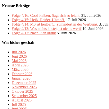
Neueste Beiträge
Folge 4/16: Cool bleiben. Sagt sich so leicht.
31. Juli 2026
Folge 4/15: Heiß. Heißer. Uhthoff.
17. Juli 2026
Folge 4/14: MS ist heilbar!…zumindest in der Werbung.
3. Jul
Folge 4/13: Was nichts kostet, ist nichts wert?
19. Juni 2026
Folge 4/12: Nach Plan krank
5. Juni 2026
Was bisher geschah
Juli 2026
Juni 2026
Mai 2026
April 2026
März 2026
Februar 2026
Januar 2026
Dezember 2025
November 2025
Oktober 2025
September 2025
August 2025
Juli 2025
Juni 2025