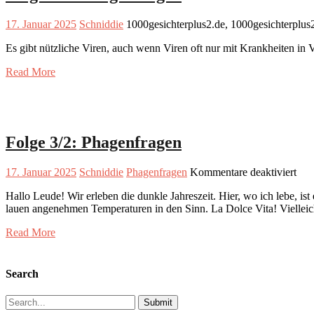
17. Januar 2025
Schniddie
1000gesichterplus2.de, 1000gesichterplus
Es gibt nützliche Viren, auch wenn Viren oft nur mit Krankheiten in
Read More
Folge 3/2: Phagenfragen
für
17. Januar 2025
Schniddie
Phagenfragen
Kommentare deaktiviert
Fol
Hallo Leude! Wir erleben die dunkle Jahreszeit. Hier, wo ich lebe, i
3/2:
lauen angenehmen Temperaturen in den Sinn. La Dolce Vita! Viellei
Pha
Read More
Search
Search
for: