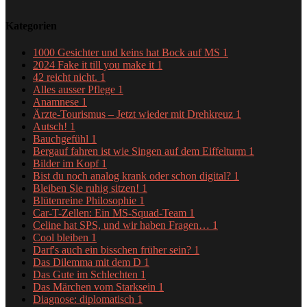
Kategorien
1000 Gesichter und keins hat Bock auf MS
1
2024 Fake it till you make it
1
42 reicht nicht.
1
Alles ausser Pflege
1
Anamnese
1
Ärzte-Tourismus – Jetzt wieder mit Drehkreuz
1
Autsch!
1
Bauchgefühl
1
Bergauf fahren ist wie Singen auf dem Eiffelturm
1
Bilder im Kopf
1
Bist du noch analog krank oder schon digital?
1
Bleiben Sie ruhig sitzen!
1
Blütenreine Philosophie
1
Car-T-Zellen: Ein MS-Squad-Team
1
Celine hat SPS, und wir haben Fragen…
1
Cool bleiben
1
Darf's auch ein bisschen früher sein?
1
Das Dilemma mit dem D
1
Das Gute im Schlechten
1
Das Märchen vom Starksein
1
Diagnose: diplomatisch
1