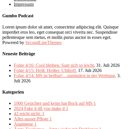
Impressum
Gumbo Podcast
Lorem ipsum dolor sit amet, consectetur adipiscing elit. Quisque
imperdiet eros leo, eget consequat orci viverra nec. Suspendisse
pellentesque sem metus, et mollis purus auctor in eoses eget.
Powered by
SecondLineThemes
Neueste Beiträge
Folge 4/16: Cool bleiben. Sagt sich so leicht.
31. Juli 2026
Folge 4/15: Heiß. Heißer. Uhthoff.
17. Juli 2026
Folge 4/14: MS ist heilbar!…zumindest in der Werbung.
3.
Juli 2026
Kategorien
1000 Gesichter und keins hat Bock auf MS
1
2024 Fake it till you make it
1
42 reicht nicht.
1
Alles ausser Pflege
1
Anamnese
1