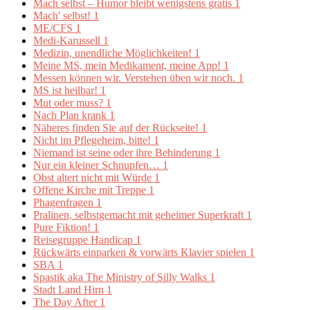
Mach selbst – Humor bleibt wenigstens gratis
1
Mach' selbst!
1
ME/CFS
1
Medi-Karussell
1
Medizin, unendliche Möglichkeiten!
1
Meine MS, mein Medikament, meine App!
1
Messen können wir. Verstehen üben wir noch.
1
MS ist heilbar!
1
Mut oder muss?
1
Nach Plan krank
1
Näheres finden Sie auf der Rückseite!
1
Nicht im Pflegeheim, bitte!
1
Niemand ist seine oder ihre Behinderung
1
Nur ein kleiner Schnupfen…
1
Obst altert nicht mit Würde
1
Offene Kirche mit Treppe
1
Phagenfragen
1
Pralinen, selbstgemacht mit geheimer Superkraft
1
Pure Fiktion!
1
Reisegruppe Handicap
1
Rückwärts einparken & vorwärts Klavier spielen
1
SBA
1
Spastik aka The Ministry of Silly Walks
1
Stadt Land Hirn
1
The Day After
1