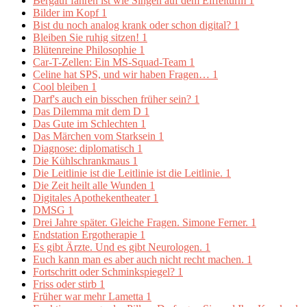
Bergauf fahren ist wie Singen auf dem Eiffelturm
1
Bilder im Kopf
1
Bist du noch analog krank oder schon digital?
1
Bleiben Sie ruhig sitzen!
1
Blütenreine Philosophie
1
Car-T-Zellen: Ein MS-Squad-Team
1
Celine hat SPS, und wir haben Fragen…
1
Cool bleiben
1
Darf's auch ein bisschen früher sein?
1
Das Dilemma mit dem D
1
Das Gute im Schlechten
1
Das Märchen vom Starksein
1
Diagnose: diplomatisch
1
Die Kühlschrankmaus
1
Die Leitlinie ist die Leitlinie ist die Leitlinie.
1
Die Zeit heilt alle Wunden
1
Digitales Apothekentheater
1
DMSG
1
Drei Jahre später. Gleiche Fragen. Simone Ferner.
1
Endstation Ergotherapie
1
Es gibt Ärzte. Und es gibt Neurologen.
1
Euch kann man es aber auch nicht recht machen.
1
Fortschritt oder Schminkspiegel?
1
Friss oder stirb
1
Früher war mehr Lametta
1