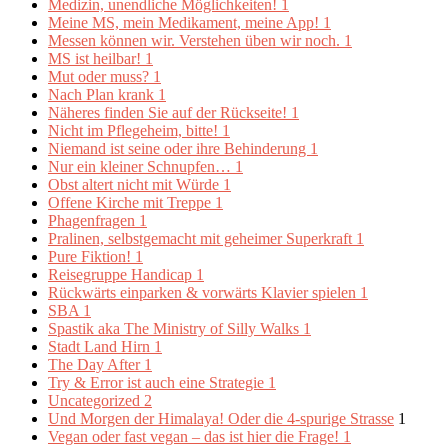
Medizin, unendliche Möglichkeiten!
1
Meine MS, mein Medikament, meine App!
1
Messen können wir. Verstehen üben wir noch.
1
MS ist heilbar!
1
Mut oder muss?
1
Nach Plan krank
1
Näheres finden Sie auf der Rückseite!
1
Nicht im Pflegeheim, bitte!
1
Niemand ist seine oder ihre Behinderung
1
Nur ein kleiner Schnupfen…
1
Obst altert nicht mit Würde
1
Offene Kirche mit Treppe
1
Phagenfragen
1
Pralinen, selbstgemacht mit geheimer Superkraft
1
Pure Fiktion!
1
Reisegruppe Handicap
1
Rückwärts einparken & vorwärts Klavier spielen
1
SBA
1
Spastik aka The Ministry of Silly Walks
1
Stadt Land Hirn
1
The Day After
1
Try & Error ist auch eine Strategie
1
Uncategorized
2
Und Morgen der Himalaya! Oder die 4-spurige Strasse
1
Vegan oder fast vegan – das ist hier die Frage!
1