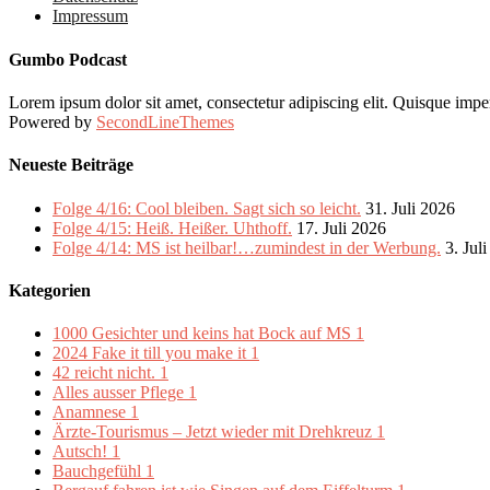
Impressum
Gumbo Podcast
Lorem ipsum dolor sit amet, consectetur adipiscing elit. Quisque imper
Powered by
SecondLineThemes
Neueste Beiträge
Folge 4/16: Cool bleiben. Sagt sich so leicht.
31. Juli 2026
Folge 4/15: Heiß. Heißer. Uhthoff.
17. Juli 2026
Folge 4/14: MS ist heilbar!…zumindest in der Werbung.
3. Jul
Kategorien
1000 Gesichter und keins hat Bock auf MS
1
2024 Fake it till you make it
1
42 reicht nicht.
1
Alles ausser Pflege
1
Anamnese
1
Ärzte-Tourismus – Jetzt wieder mit Drehkreuz
1
Autsch!
1
Bauchgefühl
1