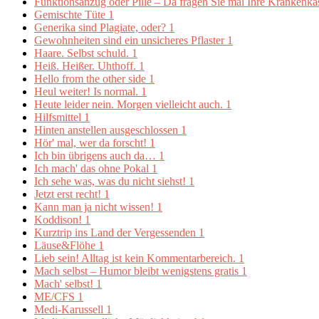
Funktionsanzug oder Pille – Da fragen Sie mal Ihre Krankenk
Gemischte Tüte
1
Generika sind Plagiate, oder?
1
Gewohnheiten sind ein unsicheres Pflaster
1
Haare. Selbst schuld.
1
Heiß. Heißer. Uhthoff.
1
Hello from the other side
1
Heul weiter! Is normal.
1
Heute leider nein. Morgen vielleicht auch.
1
Hilfsmittel
1
Hinten anstellen ausgeschlossen
1
Hör' mal, wer da forscht!
1
Ich bin übrigens auch da…
1
Ich mach' das ohne Pokal
1
Ich sehe was, was du nicht siehst!
1
Jetzt erst recht!
1
Kann man ja nicht wissen!
1
Koddison!
1
Kurztrip ins Land der Vergessenden
1
Läuse&Flöhe
1
Lieb sein! Alltag ist kein Kommentarbereich.
1
Mach selbst – Humor bleibt wenigstens gratis
1
Mach' selbst!
1
ME/CFS
1
Medi-Karussell
1