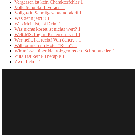
Vergessen ist kein Charakterfehler
1
Volle Schubkraft voraus!
1
Vollgas in Schrittgeschwindigkeit
1
Was denn jetzt?!
1
Was Mein ist, ist Dein.
1
Was nichts kostet ist nichts wert?
1
Welt-MS-Tag im Kettenkarussell
1
Wer heilt, hat recht! Von daher…
1
Willkommen im Hotel "Reha"!
1
Wir müssen über Neurologen reden. Schon wieder.
1
Zufall ist keine Therapie
1
Zwei Leben
1