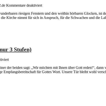
für
2.de
Kommentare deaktiviert
Folge
wunderbaren riesigen Fenstern und den weithin hörbaren Glocken, ist 
2/3:
ade die Kirche nimmt für sich in Anspruch, für die Schwachen und die
Offene
Kirche
mit
Treppe
(sind
nur
3
Stufen)
nur 3 Stufen)
für
iviert
Folge
iner der beiden sagt: „Wir möchten mit Ihnen über Gott reden!“, dann w
2/3:
inge Empfangsbereitschaft für Gottes Wort. Unsere Tür bleibt wohl vers
Offene
Kirche
mit
Treppe
(sind
nur
3
Stufen)