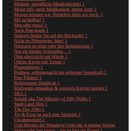
Medizin, unendliche Möglichkeiten!
1
Meine MS, mein Medikament, meine App!
1
Messen können wir. Verstehen üben wir noch.
1
MS ist heilbar!
1
Mut oder muss?
1
Nach Plan krank
1
Näheres finden Sie auf der Rückseite!
1
Nicht im Pflegeheim, bitte!
1
Niemand ist seine oder ihre Behinderung
1
Nur ein kleiner Schnupfen…
1
Obst altert nicht mit Würde
1
Offene Kirche mit Treppe
1
Phagenfragen
1
Pralinen, selbstgemacht mit geheimer Superkraft
1
Pure Fiktion!
1
Reisegruppe Handicap
1
Rückwärts einparken & vorwärts Klavier spielen
1
SBA
1
Spastik aka The Ministry of Silly Walks
1
Stadt Land Hirn
1
The Day After
1
Try & Error ist auch eine Strategie
1
Uncategorized
2
Und Morgen der Himalaya! Oder die 4-spurige Strasse
1
Vegan oder fast vegan – das ist hier die Frage!
1