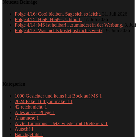
Neueste Beiträge
Folge 4/16: Cool bleiben. Sagt sich so leicht.
31. Juli 2026
Folge 4/15: Heiß. Heißer. Uhthoff.
17. Juli 2026
Folge 4/14: MS ist heilbar!…zumindest in der Werbung.
3. Jul
Folge 4/13: Was nichts kostet, ist nichts wert?
19. Juni 2026
Kategorien
1000 Gesichter und keins hat Bock auf MS
1
2024 Fake it till you make it
1
42 reicht nicht.
1
Alles ausser Pflege
1
Anamnese
1
Ärzte-Tourismus – Jetzt wieder mit Drehkreuz
1
Autsch!
1
Bauchgefühl
1