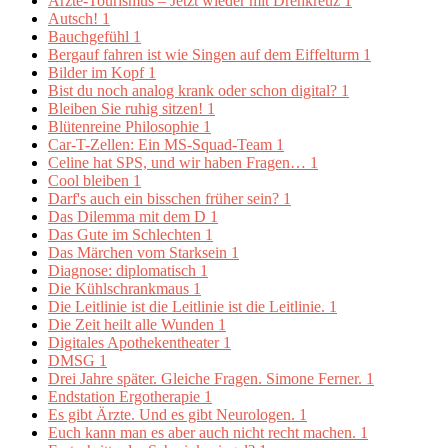
Ärzte-Tourismus – Jetzt wieder mit Drehkreuz
1
Autsch!
1
Bauchgefühl
1
Bergauf fahren ist wie Singen auf dem Eiffelturm
1
Bilder im Kopf
1
Bist du noch analog krank oder schon digital?
1
Bleiben Sie ruhig sitzen!
1
Blütenreine Philosophie
1
Car-T-Zellen: Ein MS-Squad-Team
1
Celine hat SPS, und wir haben Fragen…
1
Cool bleiben
1
Darf's auch ein bisschen früher sein?
1
Das Dilemma mit dem D
1
Das Gute im Schlechten
1
Das Märchen vom Starksein
1
Diagnose: diplomatisch
1
Die Kühlschrankmaus
1
Die Leitlinie ist die Leitlinie ist die Leitlinie.
1
Die Zeit heilt alle Wunden
1
Digitales Apothekentheater
1
DMSG
1
Drei Jahre später. Gleiche Fragen. Simone Ferner.
1
Endstation Ergotherapie
1
Es gibt Ärzte. Und es gibt Neurologen.
1
Euch kann man es aber auch nicht recht machen.
1