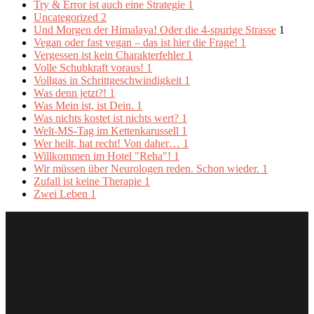
Try & Error ist auch eine Strategie
1
Uncategorized
2
Und Morgen der Himalaya! Oder die 4-spurige Strasse
1
Vegan oder fast vegan – das ist hier die Frage!
1
Vergessen ist kein Charakterfehler
1
Volle Schubkraft voraus!
1
Vollgas in Schrittgeschwindigkeit
1
Was denn jetzt?!
1
Was Mein ist, ist Dein.
1
Was nichts kostet ist nichts wert?
1
Welt-MS-Tag im Kettenkarussell
1
Wer heilt, hat recht! Von daher…
1
Willkommen im Hotel "Reha"!
1
Wir müssen über Neurologen reden. Schon wieder.
1
Zufall ist keine Therapie
1
Zwei Leben
1