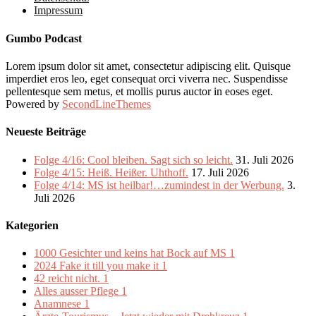
Impressum
Gumbo Podcast
Lorem ipsum dolor sit amet, consectetur adipiscing elit. Quisque
imperdiet eros leo, eget consequat orci viverra nec. Suspendisse
pellentesque sem metus, et mollis purus auctor in eoses eget.
Powered by
SecondLineThemes
Neueste Beiträge
Folge 4/16: Cool bleiben. Sagt sich so leicht.
31. Juli 2026
Folge 4/15: Heiß. Heißer. Uhthoff.
17. Juli 2026
Folge 4/14: MS ist heilbar!…zumindest in der Werbung.
3.
Juli 2026
Kategorien
1000 Gesichter und keins hat Bock auf MS
1
2024 Fake it till you make it
1
42 reicht nicht.
1
Alles ausser Pflege
1
Anamnese
1