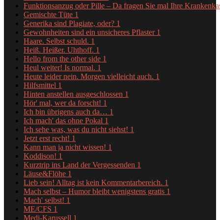
Funktionsanzug oder Pille – Da fragen Sie mal Ihre Krankenk
Gemischte Tüte
1
Generika sind Plagiate, oder?
1
Gewohnheiten sind ein unsicheres Pflaster
1
Haare. Selbst schuld.
1
Heiß. Heißer. Uhthoff.
1
Hello from the other side
1
Heul weiter! Is normal.
1
Heute leider nein. Morgen vielleicht auch.
1
Hilfsmittel
1
Hinten anstellen ausgeschlossen
1
Hör' mal, wer da forscht!
1
Ich bin übrigens auch da…
1
Ich mach' das ohne Pokal
1
Ich sehe was, was du nicht siehst!
1
Jetzt erst recht!
1
Kann man ja nicht wissen!
1
Koddison!
1
Kurztrip ins Land der Vergessenden
1
Läuse&Flöhe
1
Lieb sein! Alltag ist kein Kommentarbereich.
1
Mach selbst – Humor bleibt wenigstens gratis
1
Mach' selbst!
1
ME/CFS
1
Medi-Karussell
1