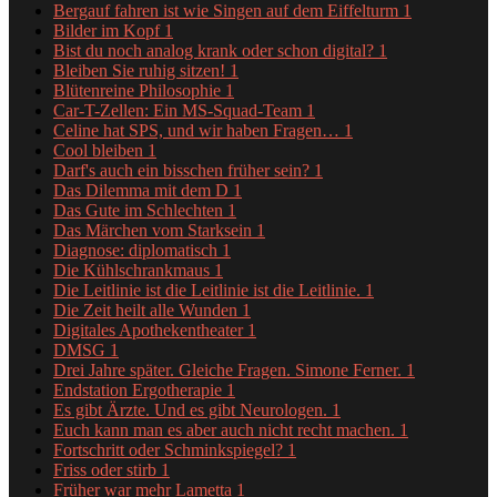
Bergauf fahren ist wie Singen auf dem Eiffelturm
1
Bilder im Kopf
1
Bist du noch analog krank oder schon digital?
1
Bleiben Sie ruhig sitzen!
1
Blütenreine Philosophie
1
Car-T-Zellen: Ein MS-Squad-Team
1
Celine hat SPS, und wir haben Fragen…
1
Cool bleiben
1
Darf's auch ein bisschen früher sein?
1
Das Dilemma mit dem D
1
Das Gute im Schlechten
1
Das Märchen vom Starksein
1
Diagnose: diplomatisch
1
Die Kühlschrankmaus
1
Die Leitlinie ist die Leitlinie ist die Leitlinie.
1
Die Zeit heilt alle Wunden
1
Digitales Apothekentheater
1
DMSG
1
Drei Jahre später. Gleiche Fragen. Simone Ferner.
1
Endstation Ergotherapie
1
Es gibt Ärzte. Und es gibt Neurologen.
1
Euch kann man es aber auch nicht recht machen.
1
Fortschritt oder Schminkspiegel?
1
Friss oder stirb
1
Früher war mehr Lametta
1