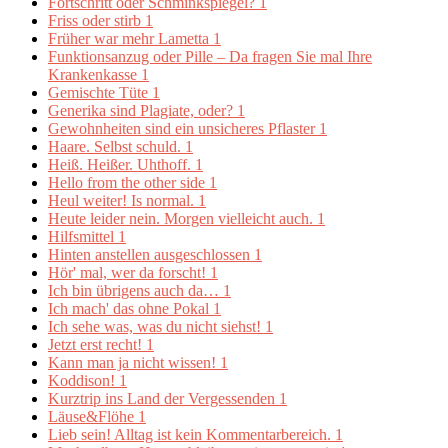
Fortschritt oder Schminkspiegel?
1
Friss oder stirb
1
Früher war mehr Lametta
1
Funktionsanzug oder Pille – Da fragen Sie mal Ihre
Krankenkasse
1
Gemischte Tüte
1
Generika sind Plagiate, oder?
1
Gewohnheiten sind ein unsicheres Pflaster
1
Haare. Selbst schuld.
1
Heiß. Heißer. Uhthoff.
1
Hello from the other side
1
Heul weiter! Is normal.
1
Heute leider nein. Morgen vielleicht auch.
1
Hilfsmittel
1
Hinten anstellen ausgeschlossen
1
Hör' mal, wer da forscht!
1
Ich bin übrigens auch da…
1
Ich mach' das ohne Pokal
1
Ich sehe was, was du nicht siehst!
1
Jetzt erst recht!
1
Kann man ja nicht wissen!
1
Koddison!
1
Kurztrip ins Land der Vergessenden
1
Läuse&Flöhe
1
Lieb sein! Alltag ist kein Kommentarbereich.
1