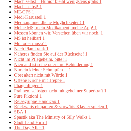
Mach selbst – Humor bleibt wenigstens gratis
1
Mach' selbst!
1
ME/CFS
1
Medi-Karussell
1
Medizin, unendliche Möglichkeiten!
1
Meine MS, mein Medikament, meine App!
1
Messen können wir. Verstehen üben wir noch.
1
MS ist heilbar!
1
Mut oder muss?
1
Nach Plan krank
1
Näheres finden Sie auf der Rückseite!
1
Nicht im Pflegeheim, bitte!
1
Niemand ist seine oder ihre Behinderung
1
Nur ein kleiner Schnupfen…
1
Obst altert nicht mit Würde
1
Offene Kirche mit Treppe
1
Phagenfragen
1
Pralinen, selbstgemacht mit geheimer Superkraft
1
Pure Fiktion!
1
Reisegruppe Handicap
1
Rückwärts einparken & vorwärts Klavier spielen
1
SBA
1
Spastik aka The Ministry of Silly Walks
1
Stadt Land Hirn
1
The Day After
1