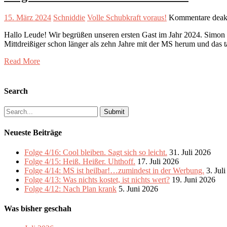
15. März 2024
Schniddie
Volle Schubkraft voraus!
Kommentare deakt
Hallo Leude! Wir begrüßen unseren ersten Gast im Jahr 2024. Simon 
Mittdreißiger schon länger als zehn Jahre mit der MS herum und das 
Read More
Search
Search
for:
Neueste Beiträge
Folge 4/16: Cool bleiben. Sagt sich so leicht.
31. Juli 2026
Folge 4/15: Heiß. Heißer. Uhthoff.
17. Juli 2026
Folge 4/14: MS ist heilbar!…zumindest in der Werbung.
3. Jul
Folge 4/13: Was nichts kostet, ist nichts wert?
19. Juni 2026
Folge 4/12: Nach Plan krank
5. Juni 2026
Was bisher geschah