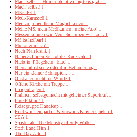
Mach selbst – Humor bleibt wenigstens gratis
1
Mach' selbst!
1
ME/CFS
1
Medi-Karussell
1
Medizin, unendliche Möglichkeiten!
1
Meine MS, mein Medikament, meine App!
1
Messen können wir. Verstehen üben wir noch.
1
MS ist heilbar!
1
Mut oder muss?
1
Nach Plan krank
1
Näheres finden Sie auf der Rückseite!
1
Nicht im Pflegeheim, bitte!
1
Niemand ist seine oder ihre Behinderung
1
Nur ein kleiner Schnupfen…
1
Obst altert nicht mit Würde
1
Offene Kirche mit Treppe
1
Phagenfragen
1
Pralinen, selbstgemacht mit geheimer Superkraft
1
Pure Fiktion!
1
Reisegruppe Handicap
1
Rückwärts einparken & vorwärts Klavier spielen
1
SBA
1
Spastik aka The Ministry of Silly Walks
1
Stadt Land Hirn
1
The Day After
1