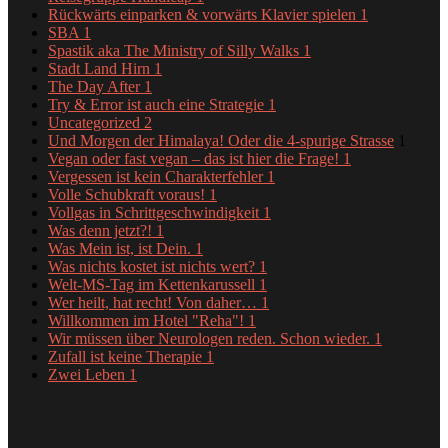
Rückwärts einparken & vorwärts Klavier spielen
1
SBA
1
Spastik aka The Ministry of Silly Walks
1
Stadt Land Hirn
1
The Day After
1
Try & Error ist auch eine Strategie
1
Uncategorized
2
Und Morgen der Himalaya! Oder die 4-spurige Strasse
1
Vegan oder fast vegan – das ist hier die Frage!
1
Vergessen ist kein Charakterfehler
1
Volle Schubkraft voraus!
1
Vollgas in Schrittgeschwindigkeit
1
Was denn jetzt?!
1
Was Mein ist, ist Dein.
1
Was nichts kostet ist nichts wert?
1
Welt-MS-Tag im Kettenkarussell
1
Wer heilt, hat recht! Von daher…
1
Willkommen im Hotel "Reha"!
1
Wir müssen über Neurologen reden. Schon wieder.
1
Zufall ist keine Therapie
1
Zwei Leben
1