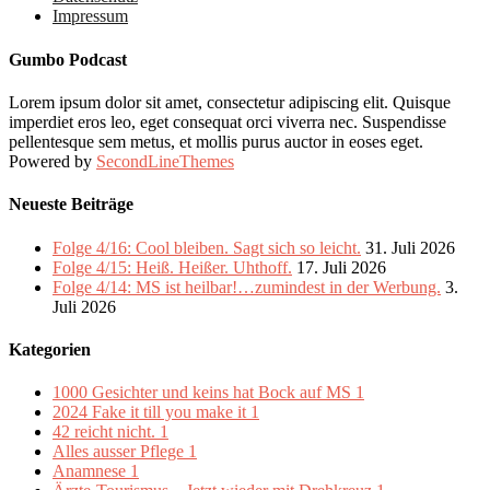
Impressum
Gumbo Podcast
Lorem ipsum dolor sit amet, consectetur adipiscing elit. Quisque
imperdiet eros leo, eget consequat orci viverra nec. Suspendisse
pellentesque sem metus, et mollis purus auctor in eoses eget.
Powered by
SecondLineThemes
Neueste Beiträge
Folge 4/16: Cool bleiben. Sagt sich so leicht.
31. Juli 2026
Folge 4/15: Heiß. Heißer. Uhthoff.
17. Juli 2026
Folge 4/14: MS ist heilbar!…zumindest in der Werbung.
3.
Juli 2026
Kategorien
1000 Gesichter und keins hat Bock auf MS
1
2024 Fake it till you make it
1
42 reicht nicht.
1
Alles ausser Pflege
1
Anamnese
1