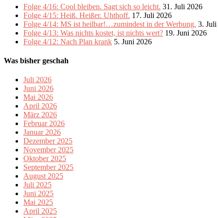
Folge 4/16: Cool bleiben. Sagt sich so leicht.
31. Juli 2026
Folge 4/15: Heiß. Heißer. Uhthoff.
17. Juli 2026
Folge 4/14: MS ist heilbar!…zumindest in der Werbung.
3. Jul
Folge 4/13: Was nichts kostet, ist nichts wert?
19. Juni 2026
Folge 4/12: Nach Plan krank
5. Juni 2026
Was bisher geschah
Juli 2026
Juni 2026
Mai 2026
April 2026
März 2026
Februar 2026
Januar 2026
Dezember 2025
November 2025
Oktober 2025
September 2025
August 2025
Juli 2025
Juni 2025
Mai 2025
April 2025