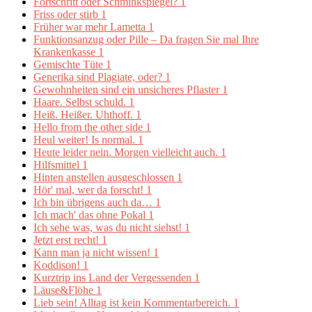
Fortschritt oder Schminkspiegel?
1
Friss oder stirb
1
Früher war mehr Lametta
1
Funktionsanzug oder Pille – Da fragen Sie mal Ihre
Krankenkasse
1
Gemischte Tüte
1
Generika sind Plagiate, oder?
1
Gewohnheiten sind ein unsicheres Pflaster
1
Haare. Selbst schuld.
1
Heiß. Heißer. Uhthoff.
1
Hello from the other side
1
Heul weiter! Is normal.
1
Heute leider nein. Morgen vielleicht auch.
1
Hilfsmittel
1
Hinten anstellen ausgeschlossen
1
Hör' mal, wer da forscht!
1
Ich bin übrigens auch da…
1
Ich mach' das ohne Pokal
1
Ich sehe was, was du nicht siehst!
1
Jetzt erst recht!
1
Kann man ja nicht wissen!
1
Koddison!
1
Kurztrip ins Land der Vergessenden
1
Läuse&Flöhe
1
Lieb sein! Alltag ist kein Kommentarbereich.
1