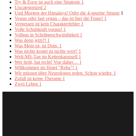
Try & Error ist auch eine Strategie
1
Uncategorized
2
Und Morgen der Himalaya! Oder die 4-spurige Strasse
1
Vegan oder fast vegan – das ist hier die Frage!
1
Vergessen ist kein Charakterfehler
1
Volle Schubkraft voraus!
1
Vollgas in Schrittgeschwindigkeit
1
Was denn jetzt?!
1
Was Mein ist, ist Dein.
1
Was nichts kostet ist nichts wert?
1
Welt-MS-Tag im Kettenkarussell
1
Wer heilt, hat recht! Von daher…
1
Willkommen im Hotel "Reha"!
1
Wir müssen über Neurologen reden. Schon wieder.
1
Zufall ist keine Therapie
1
Zwei Leben
1