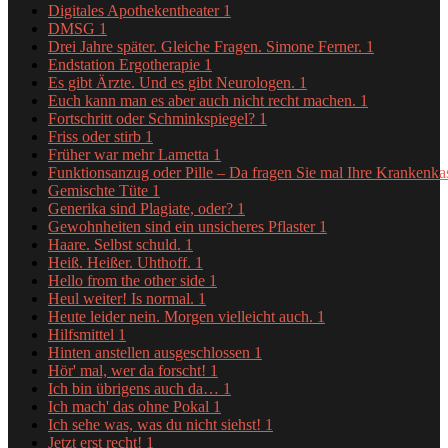
Digitales Apothekentheater
1
DMSG
1
Drei Jahre später. Gleiche Fragen. Simone Ferner.
1
Endstation Ergotherapie
1
Es gibt Ärzte. Und es gibt Neurologen.
1
Euch kann man es aber auch nicht recht machen.
1
Fortschritt oder Schminkspiegel?
1
Friss oder stirb
1
Früher war mehr Lametta
1
Funktionsanzug oder Pille – Da fragen Sie mal Ihre Krankenk
Gemischte Tüte
1
Generika sind Plagiate, oder?
1
Gewohnheiten sind ein unsicheres Pflaster
1
Haare. Selbst schuld.
1
Heiß. Heißer. Uhthoff.
1
Hello from the other side
1
Heul weiter! Is normal.
1
Heute leider nein. Morgen vielleicht auch.
1
Hilfsmittel
1
Hinten anstellen ausgeschlossen
1
Hör' mal, wer da forscht!
1
Ich bin übrigens auch da…
1
Ich mach' das ohne Pokal
1
Ich sehe was, was du nicht siehst!
1
Jetzt erst recht!
1