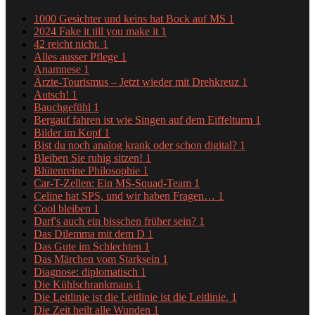
1000 Gesichter und keins hat Bock auf MS
1
2024 Fake it till you make it
1
42 reicht nicht.
1
Alles ausser Pflege
1
Anamnese
1
Ärzte-Tourismus – Jetzt wieder mit Drehkreuz
1
Autsch!
1
Bauchgefühl
1
Bergauf fahren ist wie Singen auf dem Eiffelturm
1
Bilder im Kopf
1
Bist du noch analog krank oder schon digital?
1
Bleiben Sie ruhig sitzen!
1
Blütenreine Philosophie
1
Car-T-Zellen: Ein MS-Squad-Team
1
Celine hat SPS, und wir haben Fragen…
1
Cool bleiben
1
Darf's auch ein bisschen früher sein?
1
Das Dilemma mit dem D
1
Das Gute im Schlechten
1
Das Märchen vom Starksein
1
Diagnose: diplomatisch
1
Die Kühlschrankmaus
1
Die Leitlinie ist die Leitlinie ist die Leitlinie.
1
Die Zeit heilt alle Wunden
1