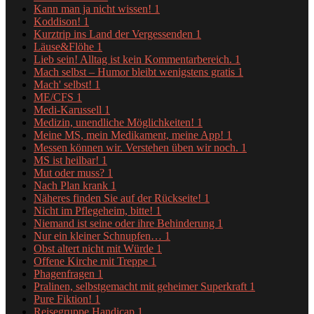
Kann man ja nicht wissen!
1
Koddison!
1
Kurztrip ins Land der Vergessenden
1
Läuse&Flöhe
1
Lieb sein! Alltag ist kein Kommentarbereich.
1
Mach selbst – Humor bleibt wenigstens gratis
1
Mach' selbst!
1
ME/CFS
1
Medi-Karussell
1
Medizin, unendliche Möglichkeiten!
1
Meine MS, mein Medikament, meine App!
1
Messen können wir. Verstehen üben wir noch.
1
MS ist heilbar!
1
Mut oder muss?
1
Nach Plan krank
1
Näheres finden Sie auf der Rückseite!
1
Nicht im Pflegeheim, bitte!
1
Niemand ist seine oder ihre Behinderung
1
Nur ein kleiner Schnupfen…
1
Obst altert nicht mit Würde
1
Offene Kirche mit Treppe
1
Phagenfragen
1
Pralinen, selbstgemacht mit geheimer Superkraft
1
Pure Fiktion!
1
Reisegruppe Handicap
1