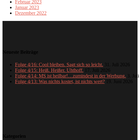
Februar 2023
Januar 2023
Dezember 2022
Neueste Beiträge
Folge 4/16: Cool bleiben. Sagt sich so leicht.
31. Juli 2026
Folge 4/15: Heiß. Heißer. Uhthoff.
17. Juli 2026
Folge 4/14: MS ist heilbar!…zumindest in der Werbung.
3. Jul
Folge 4/13: Was nichts kostet, ist nichts wert?
19. Juni 2026
Kategorien