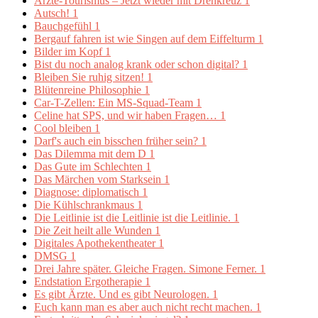
Ärzte-Tourismus – Jetzt wieder mit Drehkreuz
1
Autsch!
1
Bauchgefühl
1
Bergauf fahren ist wie Singen auf dem Eiffelturm
1
Bilder im Kopf
1
Bist du noch analog krank oder schon digital?
1
Bleiben Sie ruhig sitzen!
1
Blütenreine Philosophie
1
Car-T-Zellen: Ein MS-Squad-Team
1
Celine hat SPS, und wir haben Fragen…
1
Cool bleiben
1
Darf's auch ein bisschen früher sein?
1
Das Dilemma mit dem D
1
Das Gute im Schlechten
1
Das Märchen vom Starksein
1
Diagnose: diplomatisch
1
Die Kühlschrankmaus
1
Die Leitlinie ist die Leitlinie ist die Leitlinie.
1
Die Zeit heilt alle Wunden
1
Digitales Apothekentheater
1
DMSG
1
Drei Jahre später. Gleiche Fragen. Simone Ferner.
1
Endstation Ergotherapie
1
Es gibt Ärzte. Und es gibt Neurologen.
1
Euch kann man es aber auch nicht recht machen.
1