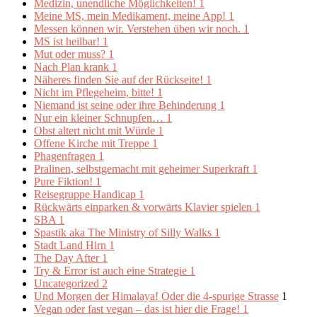
Medizin, unendliche Möglichkeiten!
1
Meine MS, mein Medikament, meine App!
1
Messen können wir. Verstehen üben wir noch.
1
MS ist heilbar!
1
Mut oder muss?
1
Nach Plan krank
1
Näheres finden Sie auf der Rückseite!
1
Nicht im Pflegeheim, bitte!
1
Niemand ist seine oder ihre Behinderung
1
Nur ein kleiner Schnupfen…
1
Obst altert nicht mit Würde
1
Offene Kirche mit Treppe
1
Phagenfragen
1
Pralinen, selbstgemacht mit geheimer Superkraft
1
Pure Fiktion!
1
Reisegruppe Handicap
1
Rückwärts einparken & vorwärts Klavier spielen
1
SBA
1
Spastik aka The Ministry of Silly Walks
1
Stadt Land Hirn
1
The Day After
1
Try & Error ist auch eine Strategie
1
Uncategorized
2
Und Morgen der Himalaya! Oder die 4-spurige Strasse
1
Vegan oder fast vegan – das ist hier die Frage!
1