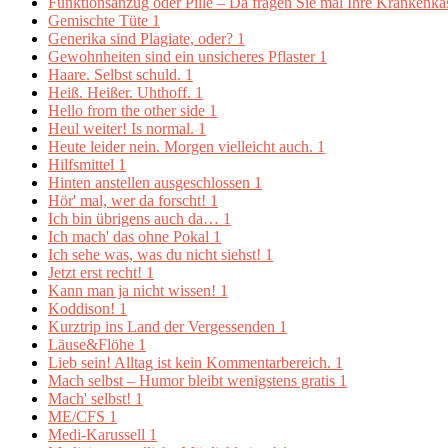
Funktionsanzug oder Pille – Da fragen Sie mal Ihre Krankenk
Gemischte Tüte
1
Generika sind Plagiate, oder?
1
Gewohnheiten sind ein unsicheres Pflaster
1
Haare. Selbst schuld.
1
Heiß. Heißer. Uhthoff.
1
Hello from the other side
1
Heul weiter! Is normal.
1
Heute leider nein. Morgen vielleicht auch.
1
Hilfsmittel
1
Hinten anstellen ausgeschlossen
1
Hör' mal, wer da forscht!
1
Ich bin übrigens auch da…
1
Ich mach' das ohne Pokal
1
Ich sehe was, was du nicht siehst!
1
Jetzt erst recht!
1
Kann man ja nicht wissen!
1
Koddison!
1
Kurztrip ins Land der Vergessenden
1
Läuse&Flöhe
1
Lieb sein! Alltag ist kein Kommentarbereich.
1
Mach selbst – Humor bleibt wenigstens gratis
1
Mach' selbst!
1
ME/CFS
1
Medi-Karussell
1