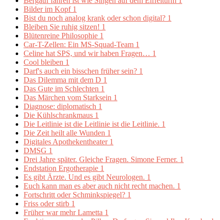
Bergauf fahren ist wie Singen auf dem Eiffelturm
1
Bilder im Kopf
1
Bist du noch analog krank oder schon digital?
1
Bleiben Sie ruhig sitzen!
1
Blütenreine Philosophie
1
Car-T-Zellen: Ein MS-Squad-Team
1
Celine hat SPS, und wir haben Fragen…
1
Cool bleiben
1
Darf's auch ein bisschen früher sein?
1
Das Dilemma mit dem D
1
Das Gute im Schlechten
1
Das Märchen vom Starksein
1
Diagnose: diplomatisch
1
Die Kühlschrankmaus
1
Die Leitlinie ist die Leitlinie ist die Leitlinie.
1
Die Zeit heilt alle Wunden
1
Digitales Apothekentheater
1
DMSG
1
Drei Jahre später. Gleiche Fragen. Simone Ferner.
1
Endstation Ergotherapie
1
Es gibt Ärzte. Und es gibt Neurologen.
1
Euch kann man es aber auch nicht recht machen.
1
Fortschritt oder Schminkspiegel?
1
Friss oder stirb
1
Früher war mehr Lametta
1