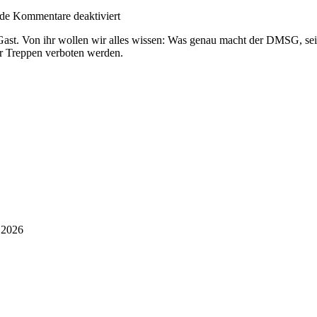
für
.de
Kommentare deaktiviert
Folge
ast. Von ihr wollen wir alles wissen: Was genau macht der DMSG, seit 
7:
ihr Treppen verboten werden.
DMSG,
immer
wird
man
nicht
allein
gelassen
i 2026