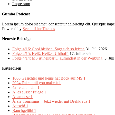
Impressum
Gumbo Podcast
Lorem ipsum dolor sit amet, consectetur adipiscing elit. Quisque imper
Powered by
SecondLineThemes
Neueste Beiträge
Folge 4/16: Cool bleiben. Sagt sich so leicht.
31. Juli 2026
Folge 4/15: Heiß. Heißer. Uhthoff.
17. Juli 2026
Folge 4/14: MS ist heilbar!…zumindest in der Werbung.
3. Jul
Kategorien
1000 Gesichter und keins hat Bock auf MS
1
2024 Fake it till you make it
1
42 reicht nicht.
1
Alles ausser Pflege
1
Anamnese
1
Ärzte-Tourismus – Jetzt wieder mit Drehkreuz
1
Autsch!
1
Bauchgefühl
1