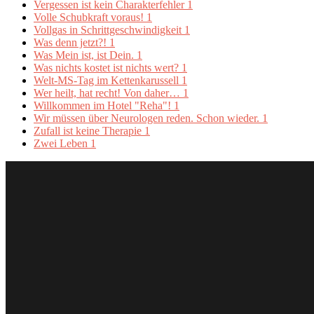
Vergessen ist kein Charakterfehler
1
Volle Schubkraft voraus!
1
Vollgas in Schrittgeschwindigkeit
1
Was denn jetzt?!
1
Was Mein ist, ist Dein.
1
Was nichts kostet ist nichts wert?
1
Welt-MS-Tag im Kettenkarussell
1
Wer heilt, hat recht! Von daher…
1
Willkommen im Hotel "Reha"!
1
Wir müssen über Neurologen reden. Schon wieder.
1
Zufall ist keine Therapie
1
Zwei Leben
1