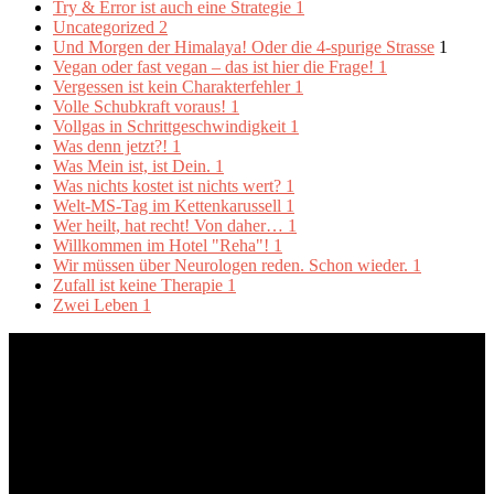
Try & Error ist auch eine Strategie
1
Uncategorized
2
Und Morgen der Himalaya! Oder die 4-spurige Strasse
1
Vegan oder fast vegan – das ist hier die Frage!
1
Vergessen ist kein Charakterfehler
1
Volle Schubkraft voraus!
1
Vollgas in Schrittgeschwindigkeit
1
Was denn jetzt?!
1
Was Mein ist, ist Dein.
1
Was nichts kostet ist nichts wert?
1
Welt-MS-Tag im Kettenkarussell
1
Wer heilt, hat recht! Von daher…
1
Willkommen im Hotel "Reha"!
1
Wir müssen über Neurologen reden. Schon wieder.
1
Zufall ist keine Therapie
1
Zwei Leben
1