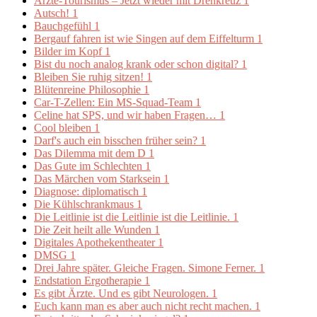
Ärzte-Tourismus – Jetzt wieder mit Drehkreuz
1
Autsch!
1
Bauchgefühl
1
Bergauf fahren ist wie Singen auf dem Eiffelturm
1
Bilder im Kopf
1
Bist du noch analog krank oder schon digital?
1
Bleiben Sie ruhig sitzen!
1
Blütenreine Philosophie
1
Car-T-Zellen: Ein MS-Squad-Team
1
Celine hat SPS, und wir haben Fragen…
1
Cool bleiben
1
Darf's auch ein bisschen früher sein?
1
Das Dilemma mit dem D
1
Das Gute im Schlechten
1
Das Märchen vom Starksein
1
Diagnose: diplomatisch
1
Die Kühlschrankmaus
1
Die Leitlinie ist die Leitlinie ist die Leitlinie.
1
Die Zeit heilt alle Wunden
1
Digitales Apothekentheater
1
DMSG
1
Drei Jahre später. Gleiche Fragen. Simone Ferner.
1
Endstation Ergotherapie
1
Es gibt Ärzte. Und es gibt Neurologen.
1
Euch kann man es aber auch nicht recht machen.
1