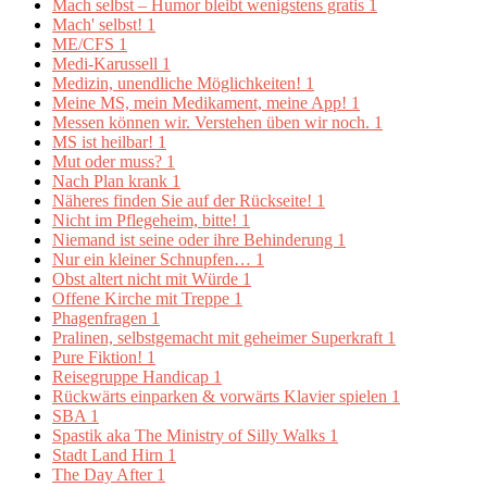
Mach selbst – Humor bleibt wenigstens gratis
1
Mach' selbst!
1
ME/CFS
1
Medi-Karussell
1
Medizin, unendliche Möglichkeiten!
1
Meine MS, mein Medikament, meine App!
1
Messen können wir. Verstehen üben wir noch.
1
MS ist heilbar!
1
Mut oder muss?
1
Nach Plan krank
1
Näheres finden Sie auf der Rückseite!
1
Nicht im Pflegeheim, bitte!
1
Niemand ist seine oder ihre Behinderung
1
Nur ein kleiner Schnupfen…
1
Obst altert nicht mit Würde
1
Offene Kirche mit Treppe
1
Phagenfragen
1
Pralinen, selbstgemacht mit geheimer Superkraft
1
Pure Fiktion!
1
Reisegruppe Handicap
1
Rückwärts einparken & vorwärts Klavier spielen
1
SBA
1
Spastik aka The Ministry of Silly Walks
1
Stadt Land Hirn
1
The Day After
1