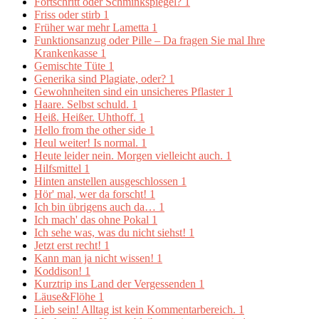
Fortschritt oder Schminkspiegel?
1
Friss oder stirb
1
Früher war mehr Lametta
1
Funktionsanzug oder Pille – Da fragen Sie mal Ihre
Krankenkasse
1
Gemischte Tüte
1
Generika sind Plagiate, oder?
1
Gewohnheiten sind ein unsicheres Pflaster
1
Haare. Selbst schuld.
1
Heiß. Heißer. Uhthoff.
1
Hello from the other side
1
Heul weiter! Is normal.
1
Heute leider nein. Morgen vielleicht auch.
1
Hilfsmittel
1
Hinten anstellen ausgeschlossen
1
Hör' mal, wer da forscht!
1
Ich bin übrigens auch da…
1
Ich mach' das ohne Pokal
1
Ich sehe was, was du nicht siehst!
1
Jetzt erst recht!
1
Kann man ja nicht wissen!
1
Koddison!
1
Kurztrip ins Land der Vergessenden
1
Läuse&Flöhe
1
Lieb sein! Alltag ist kein Kommentarbereich.
1