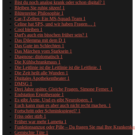
Bist du noch analog krank oder schon digital?
1
Bleiben Sie ruhig sitzen!
1
Blütenreine Philosophie
1
Car-T-Zellen: Ein MS-Squad-Team
1
Celine hat SPS, und wir haben Fragen…
1
Cool bleiben
1
Darf's auch ein bisschen früher sein?
1
Das Dilemma mit dem D
1
Das Gute im Schlechten
1
Das Märchen vom Starksein
1
Diagnose: diplomatisch
1
Die Kühlschrankmaus
1
Die Leitlinie ist die Leitlinie ist die Leitlinie.
1
Die Zeit heilt alle Wunden
1
Digitales Apothekentheater
1
DMSG
1
Drei Jahre später. Gleiche Fragen. Simone Ferner.
1
Endstation Ergotherapie
1
Es gibt Ärzte. Und es gibt Neurologen.
1
Euch kann man es aber auch nicht recht machen.
1
Fortschritt oder Schminkspiegel?
1
Friss oder stirb
1
Früher war mehr Lametta
1
Funktionsanzug oder Pille – Da fragen Sie mal Ihre Krankenk
Gemischte Tüte
1