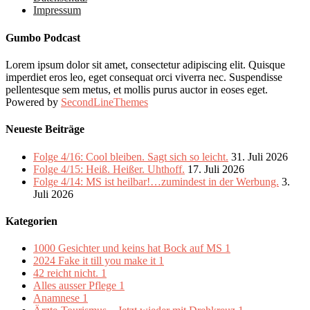
Impressum
Gumbo Podcast
Lorem ipsum dolor sit amet, consectetur adipiscing elit. Quisque
imperdiet eros leo, eget consequat orci viverra nec. Suspendisse
pellentesque sem metus, et mollis purus auctor in eoses eget.
Powered by
SecondLineThemes
Neueste Beiträge
Folge 4/16: Cool bleiben. Sagt sich so leicht.
31. Juli 2026
Folge 4/15: Heiß. Heißer. Uhthoff.
17. Juli 2026
Folge 4/14: MS ist heilbar!…zumindest in der Werbung.
3.
Juli 2026
Kategorien
1000 Gesichter und keins hat Bock auf MS
1
2024 Fake it till you make it
1
42 reicht nicht.
1
Alles ausser Pflege
1
Anamnese
1