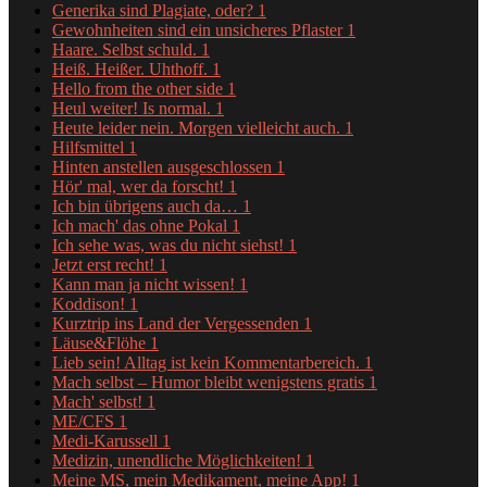
Generika sind Plagiate, oder?
1
Gewohnheiten sind ein unsicheres Pflaster
1
Haare. Selbst schuld.
1
Heiß. Heißer. Uhthoff.
1
Hello from the other side
1
Heul weiter! Is normal.
1
Heute leider nein. Morgen vielleicht auch.
1
Hilfsmittel
1
Hinten anstellen ausgeschlossen
1
Hör' mal, wer da forscht!
1
Ich bin übrigens auch da…
1
Ich mach' das ohne Pokal
1
Ich sehe was, was du nicht siehst!
1
Jetzt erst recht!
1
Kann man ja nicht wissen!
1
Koddison!
1
Kurztrip ins Land der Vergessenden
1
Läuse&Flöhe
1
Lieb sein! Alltag ist kein Kommentarbereich.
1
Mach selbst – Humor bleibt wenigstens gratis
1
Mach' selbst!
1
ME/CFS
1
Medi-Karussell
1
Medizin, unendliche Möglichkeiten!
1
Meine MS, mein Medikament, meine App!
1