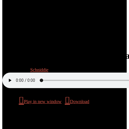
Folge 7: DMSG, immer wird man 
31. März 2023
Schniddie
Podcast:
Play in new window
|
Download