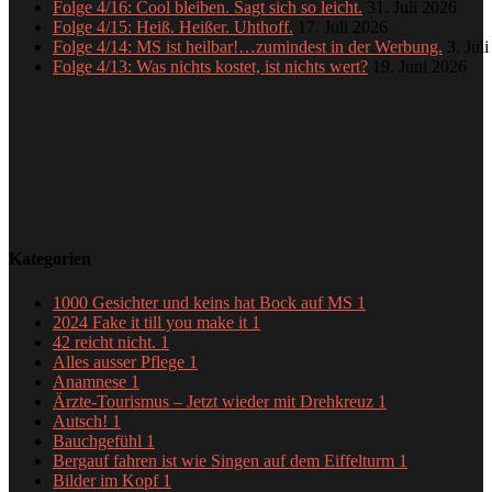
Folge 4/16: Cool bleiben. Sagt sich so leicht.
31. Juli 2026
Folge 4/15: Heiß. Heißer. Uhthoff.
17. Juli 2026
Folge 4/14: MS ist heilbar!…zumindest in der Werbung.
3. Jul
Folge 4/13: Was nichts kostet, ist nichts wert?
19. Juni 2026
Kategorien
1000 Gesichter und keins hat Bock auf MS
1
2024 Fake it till you make it
1
42 reicht nicht.
1
Alles ausser Pflege
1
Anamnese
1
Ärzte-Tourismus – Jetzt wieder mit Drehkreuz
1
Autsch!
1
Bauchgefühl
1
Bergauf fahren ist wie Singen auf dem Eiffelturm
1
Bilder im Kopf
1