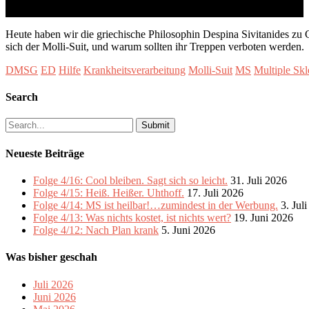
Heute haben wir die griechische Philosophin Despina Sivitanides zu G
sich der Molli-Suit, und warum sollten ihr Treppen verboten werden.
DMSG
ED
Hilfe
Krankheitsverarbeitung
Molli-Suit
MS
Multiple Skl
Search
Search
for:
Neueste Beiträge
Folge 4/16: Cool bleiben. Sagt sich so leicht.
31. Juli 2026
Folge 4/15: Heiß. Heißer. Uhthoff.
17. Juli 2026
Folge 4/14: MS ist heilbar!…zumindest in der Werbung.
3. Jul
Folge 4/13: Was nichts kostet, ist nichts wert?
19. Juni 2026
Folge 4/12: Nach Plan krank
5. Juni 2026
Was bisher geschah
Juli 2026
Juni 2026