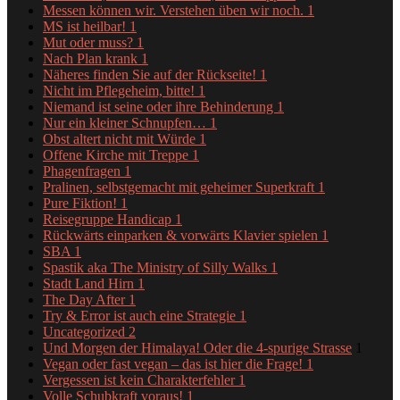
Messen können wir. Verstehen üben wir noch.
1
MS ist heilbar!
1
Mut oder muss?
1
Nach Plan krank
1
Näheres finden Sie auf der Rückseite!
1
Nicht im Pflegeheim, bitte!
1
Niemand ist seine oder ihre Behinderung
1
Nur ein kleiner Schnupfen…
1
Obst altert nicht mit Würde
1
Offene Kirche mit Treppe
1
Phagenfragen
1
Pralinen, selbstgemacht mit geheimer Superkraft
1
Pure Fiktion!
1
Reisegruppe Handicap
1
Rückwärts einparken & vorwärts Klavier spielen
1
SBA
1
Spastik aka The Ministry of Silly Walks
1
Stadt Land Hirn
1
The Day After
1
Try & Error ist auch eine Strategie
1
Uncategorized
2
Und Morgen der Himalaya! Oder die 4-spurige Strasse
1
Vegan oder fast vegan – das ist hier die Frage!
1
Vergessen ist kein Charakterfehler
1
Volle Schubkraft voraus!
1