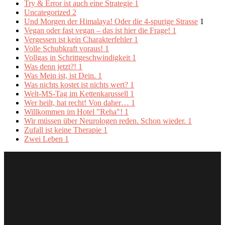
Try & Error ist auch eine Strategie
1
Uncategorized
2
Und Morgen der Himalaya! Oder die 4-spurige Strasse
1
Vegan oder fast vegan – das ist hier die Frage!
1
Vergessen ist kein Charakterfehler
1
Volle Schubkraft voraus!
1
Vollgas in Schrittgeschwindigkeit
1
Was denn jetzt?!
1
Was Mein ist, ist Dein.
1
Was nichts kostet ist nichts wert?
1
Welt-MS-Tag im Kettenkarussell
1
Wer heilt, hat recht! Von daher…
1
Willkommen im Hotel "Reha"!
1
Wir müssen über Neurologen reden. Schon wieder.
1
Zufall ist keine Therapie
1
Zwei Leben
1