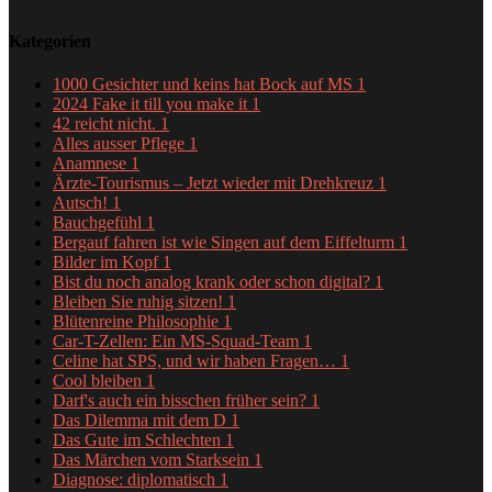
Kategorien
1000 Gesichter und keins hat Bock auf MS
1
2024 Fake it till you make it
1
42 reicht nicht.
1
Alles ausser Pflege
1
Anamnese
1
Ärzte-Tourismus – Jetzt wieder mit Drehkreuz
1
Autsch!
1
Bauchgefühl
1
Bergauf fahren ist wie Singen auf dem Eiffelturm
1
Bilder im Kopf
1
Bist du noch analog krank oder schon digital?
1
Bleiben Sie ruhig sitzen!
1
Blütenreine Philosophie
1
Car-T-Zellen: Ein MS-Squad-Team
1
Celine hat SPS, und wir haben Fragen…
1
Cool bleiben
1
Darf's auch ein bisschen früher sein?
1
Das Dilemma mit dem D
1
Das Gute im Schlechten
1
Das Märchen vom Starksein
1
Diagnose: diplomatisch
1