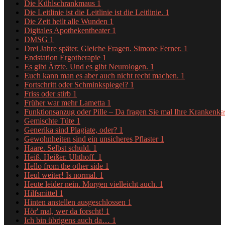
Die Kühlschrankmaus
1
Die Leitlinie ist die Leitlinie ist die Leitlinie.
1
Die Zeit heilt alle Wunden
1
Digitales Apothekentheater
1
DMSG
1
Drei Jahre später. Gleiche Fragen. Simone Ferner.
1
Endstation Ergotherapie
1
Es gibt Ärzte. Und es gibt Neurologen.
1
Euch kann man es aber auch nicht recht machen.
1
Fortschritt oder Schminkspiegel?
1
Friss oder stirb
1
Früher war mehr Lametta
1
Funktionsanzug oder Pille – Da fragen Sie mal Ihre Krankenk
Gemischte Tüte
1
Generika sind Plagiate, oder?
1
Gewohnheiten sind ein unsicheres Pflaster
1
Haare. Selbst schuld.
1
Heiß. Heißer. Uhthoff.
1
Hello from the other side
1
Heul weiter! Is normal.
1
Heute leider nein. Morgen vielleicht auch.
1
Hilfsmittel
1
Hinten anstellen ausgeschlossen
1
Hör' mal, wer da forscht!
1
Ich bin übrigens auch da…
1