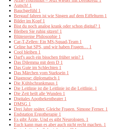
Ärzte-Tourismus – Jetzt wieder mit Drehkreuz
1
Autsch!
1
Bauchgefühl
1
Bergauf fahren ist wie Singen auf dem Eiffelturm
1
Bilder im Kopf
1
Bist du noch analog krank oder schon digital?
1
Bleiben Sie ruhig sitzen!
1
Blütenreine Philosophie
1
Car-T-Zellen: Ein MS-Squad-Team
1
Celine hat SPS, und wir haben Fragen…
1
Cool bleiben
1
Darf's auch ein bisschen früher sein?
1
Das Dilemma mit dem D
1
Das Gute im Schlechten
1
Das Märchen vom Starksein
1
Diagnose: diplomatisch
1
Die Kühlschrankmaus
1
Die Leitlinie ist die Leitlinie ist die Leitlinie.
1
Die Zeit heilt alle Wunden
1
Digitales Apothekentheater
1
DMSG
1
Drei Jahre später. Gleiche Fragen. Simone Ferner.
1
Endstation Ergotherapie
1
Es gibt Ärzte. Und es gibt Neurologen.
1
Euch kann man es aber auch nicht recht machen.
1