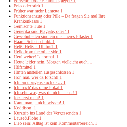
Fortschritt oder Schminkspiegel?
1
Friss oder stirb
1
Früher war mehr Lametta
1
Funktionsanzug oder Pille – Da fragen Sie mal Ihre
Krankenkasse
1
Gemischte Tüte
1
Generika sind Plagiate, oder?
1
Gewohnheiten sind ein unsicheres Pflaster
1
Haare. Selbst schuld.
1
Heiß. Heißer. Uhthoff.
1
Hello from the other side
1
Heul weiter! Is normal.
1
Heute leider nein. Morgen vielleicht auch.
1
Hilfsmittel
1
Hinten anstellen ausgeschlossen
1
Hör' mal, wer da forscht!
1
Ich bin übrigens auch da…
1
Ich mach' das ohne Pokal
1
Ich sehe was, was du nicht siehst!
1
Jetzt erst recht!
1
Kann man ja nicht wissen!
1
Koddison!
1
Kurztrip ins Land der Vergessenden
1
Läuse&Flöhe
1
Lieb sein! Alltag ist kein Kommentarbereich.
1