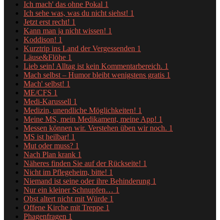
Ich mach' das ohne Pokal
1
Ich sehe was, was du nicht siehst!
1
Jetzt erst recht!
1
Kann man ja nicht wissen!
1
Koddison!
1
Kurztrip ins Land der Vergessenden
1
Läuse&Flöhe
1
Lieb sein! Alltag ist kein Kommentarbereich.
1
Mach selbst – Humor bleibt wenigstens gratis
1
Mach' selbst!
1
ME/CFS
1
Medi-Karussell
1
Medizin, unendliche Möglichkeiten!
1
Meine MS, mein Medikament, meine App!
1
Messen können wir. Verstehen üben wir noch.
1
MS ist heilbar!
1
Mut oder muss?
1
Nach Plan krank
1
Näheres finden Sie auf der Rückseite!
1
Nicht im Pflegeheim, bitte!
1
Niemand ist seine oder ihre Behinderung
1
Nur ein kleiner Schnupfen…
1
Obst altert nicht mit Würde
1
Offene Kirche mit Treppe
1
Phagenfragen
1