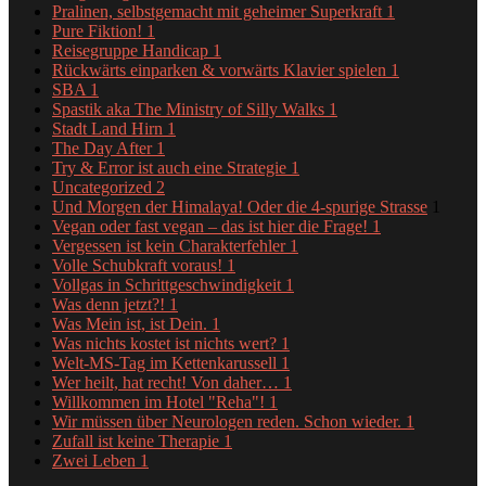
Pralinen, selbstgemacht mit geheimer Superkraft
1
Pure Fiktion!
1
Reisegruppe Handicap
1
Rückwärts einparken & vorwärts Klavier spielen
1
SBA
1
Spastik aka The Ministry of Silly Walks
1
Stadt Land Hirn
1
The Day After
1
Try & Error ist auch eine Strategie
1
Uncategorized
2
Und Morgen der Himalaya! Oder die 4-spurige Strasse
1
Vegan oder fast vegan – das ist hier die Frage!
1
Vergessen ist kein Charakterfehler
1
Volle Schubkraft voraus!
1
Vollgas in Schrittgeschwindigkeit
1
Was denn jetzt?!
1
Was Mein ist, ist Dein.
1
Was nichts kostet ist nichts wert?
1
Welt-MS-Tag im Kettenkarussell
1
Wer heilt, hat recht! Von daher…
1
Willkommen im Hotel "Reha"!
1
Wir müssen über Neurologen reden. Schon wieder.
1
Zufall ist keine Therapie
1
Zwei Leben
1