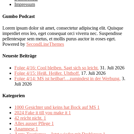
Impressum
Gumbo Podcast
Lorem ipsum dolor sit amet, consectetur adipiscing elit. Quisque
imperdiet eros leo, eget consequat orci viverra nec. Suspendisse
pellentesque sem metus, et mollis purus auctor in eoses eget.
Powered by
SecondLineThemes
Neueste Beiträge
Folge 4/16: Cool bleiben. Sagt sich so leicht.
31. Juli 2026
Folge 4/15: Heiß. Heißer. Uhthoff.
17. Juli 2026
Folge 4/14: MS ist heilbar!…zumindest in der Werbung.
3.
Juli 2026
Kategorien
1000 Gesichter und keins hat Bock auf MS
1
2024 Fake it till you make it
1
42 reicht nicht.
1
Alles ausser Pflege
1
Anamnese
1