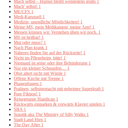
Mach selbst – Humor bleibt wenigstens gratis
1
Mach' selbst!
1
ME/CFS
1
Medi-Karussell
1
Medizin, unendliche Möglichkeiten!
1
Meine MS, mein Medikament, meine App!
1
Messen können wir. Verstehen üben wir noch.
1
MS ist heilbar!
1
Mut oder muss?
1
Nach Plan krank
1
Näheres finden Sie auf der Rückseite!
1
Nicht im Pflegeheim, bitte!
1
Niemand ist seine oder ihre Behinderung
1
Nur ein kleiner Schnupfen…
1
Obst altert nicht mit Würde
1
Offene Kirche mit Treppe
1
Phagenfragen
1
Pralinen, selbstgemacht mit geheimer Superkraft
1
Pure Fiktion!
1
Reisegruppe Handicap
1
Rückwärts einparken & vorwärts Klavier spielen
1
SBA
1
Spastik aka The Ministry of Silly Walks
1
Stadt Land Hirn
1
The Day After
1