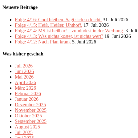
Neueste Beiträge
Folge 4/16: Cool bleiben. Sagt sich so leicht.
31. Juli 2026
Folge 4/15: Heiß. Heißer. Uhthoff.
17. Juli 2026
Folge 4/14: MS ist heilbar!…zumindest in der Werbung.
3. Jul
Folge 4/13: Was nichts kostet, ist nichts wert?
19. Juni 2026
Folge 4/12: Nach Plan krank
5. Juni 2026
Was bisher geschah
Juli 2026
Juni 2026
Mai 2026
April 2026
März 2026
Februar 2026
Januar 2026
Dezember 2025
November 2025
Oktober 2025
September 2025
August 2025
Juli 2025
Juni 2025