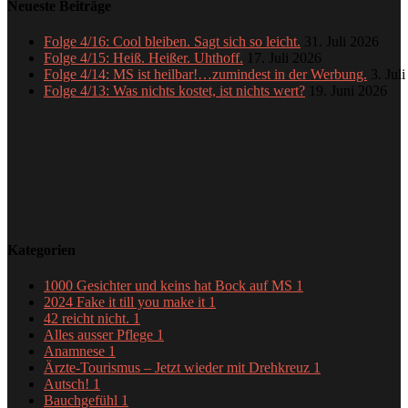
Neueste Beiträge
Folge 4/16: Cool bleiben. Sagt sich so leicht.
31. Juli 2026
Folge 4/15: Heiß. Heißer. Uhthoff.
17. Juli 2026
Folge 4/14: MS ist heilbar!…zumindest in der Werbung.
3. Jul
Folge 4/13: Was nichts kostet, ist nichts wert?
19. Juni 2026
Kategorien
1000 Gesichter und keins hat Bock auf MS
1
2024 Fake it till you make it
1
42 reicht nicht.
1
Alles ausser Pflege
1
Anamnese
1
Ärzte-Tourismus – Jetzt wieder mit Drehkreuz
1
Autsch!
1
Bauchgefühl
1