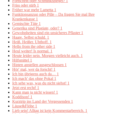
Fortschritt oder Schminkspiegel?
1
Friss oder stirb
1
Früher war mehr Lametta
1
Funktionsanzug oder Pille – Da fragen Sie mal Ihre
Krankenkasse
1
Gemischte Tüte
1
Generika sind Plagiate, oder?
1
Gewohnheiten sind ein unsicheres Pflaster
1
Haare. Selbst schuld.
1
Heiß. Heißer. Uhthoff.
1
Hello from the other side
1
Heul weiter! Is normal.
1
Heute leider nein. Morgen vielleicht auch.
1
Hilfsmittel
1
Hinten anstellen ausgeschlossen
1
Hör' mal, wer da forscht!
1
Ich bin übrigens auch da…
1
Ich mach' das ohne Pokal
1
Ich sehe was, was du nicht siehst!
1
Jetzt erst recht!
1
Kann man ja nicht wissen!
1
Koddison!
1
Kurztrip ins Land der Vergessenden
1
Läuse&Flöhe
1
Lieb sein! Alltag ist kein Kommentarbereich.
1