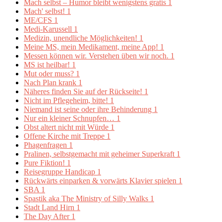
Mach selbst – Humor bleibt wenigstens gratis
1
Mach' selbst!
1
ME/CFS
1
Medi-Karussell
1
Medizin, unendliche Möglichkeiten!
1
Meine MS, mein Medikament, meine App!
1
Messen können wir. Verstehen üben wir noch.
1
MS ist heilbar!
1
Mut oder muss?
1
Nach Plan krank
1
Näheres finden Sie auf der Rückseite!
1
Nicht im Pflegeheim, bitte!
1
Niemand ist seine oder ihre Behinderung
1
Nur ein kleiner Schnupfen…
1
Obst altert nicht mit Würde
1
Offene Kirche mit Treppe
1
Phagenfragen
1
Pralinen, selbstgemacht mit geheimer Superkraft
1
Pure Fiktion!
1
Reisegruppe Handicap
1
Rückwärts einparken & vorwärts Klavier spielen
1
SBA
1
Spastik aka The Ministry of Silly Walks
1
Stadt Land Hirn
1
The Day After
1