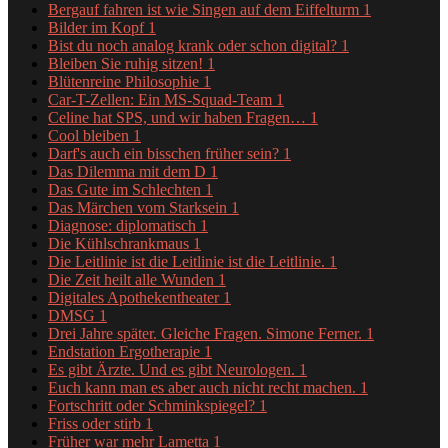
Bergauf fahren ist wie Singen auf dem Eiffelturm
1
Bilder im Kopf
1
Bist du noch analog krank oder schon digital?
1
Bleiben Sie ruhig sitzen!
1
Blütenreine Philosophie
1
Car-T-Zellen: Ein MS-Squad-Team
1
Celine hat SPS, und wir haben Fragen…
1
Cool bleiben
1
Darf's auch ein bisschen früher sein?
1
Das Dilemma mit dem D
1
Das Gute im Schlechten
1
Das Märchen vom Starksein
1
Diagnose: diplomatisch
1
Die Kühlschrankmaus
1
Die Leitlinie ist die Leitlinie ist die Leitlinie.
1
Die Zeit heilt alle Wunden
1
Digitales Apothekentheater
1
DMSG
1
Drei Jahre später. Gleiche Fragen. Simone Ferner.
1
Endstation Ergotherapie
1
Es gibt Ärzte. Und es gibt Neurologen.
1
Euch kann man es aber auch nicht recht machen.
1
Fortschritt oder Schminkspiegel?
1
Friss oder stirb
1
Früher war mehr Lametta
1