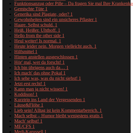
Funktionsanzug oder Pille – Da fragen Sie mal Ihre Krankenk
Gemischte Tüte
1
Generika sind Plagiate, oder?
1
Gewohnheiten sind ein unsicheres Pflaster
1
Haare. Selbst schuld.
1
Heiß. Heißer. Uhthoff.
1
Hello from the other side
1
Heul weiter! Is normal.
1
Heute leider nein. Morgen vielleicht auch.
1
Hilfsmittel
1
Hinten anstellen ausgeschlossen
1
Hör' mal, wer da forscht!
1
Ich bin übrigens auch da…
1
Ich mach' das ohne Pokal
1
Ich sehe was, was du nicht siehst!
1
Jetzt erst recht!
1
Kann man ja nicht wissen!
1
Koddison!
1
Kurztrip ins Land der Vergessenden
1
Läuse&Flöhe
1
Lieb sein! Alltag ist kein Kommentarbereich.
1
Mach selbst – Humor bleibt wenigstens gratis
1
Mach' selbst!
1
ME/CFS
1
Medi-Karussell
1