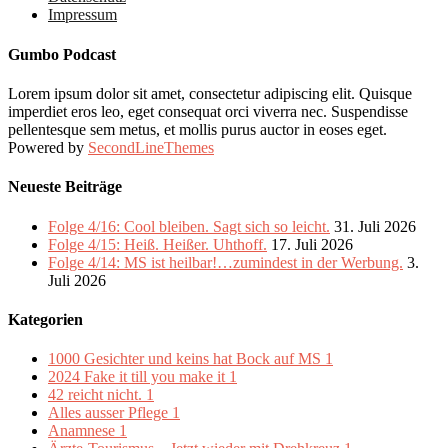
Impressum
Gumbo Podcast
Lorem ipsum dolor sit amet, consectetur adipiscing elit. Quisque
imperdiet eros leo, eget consequat orci viverra nec. Suspendisse
pellentesque sem metus, et mollis purus auctor in eoses eget.
Powered by
SecondLineThemes
Neueste Beiträge
Folge 4/16: Cool bleiben. Sagt sich so leicht.
31. Juli 2026
Folge 4/15: Heiß. Heißer. Uhthoff.
17. Juli 2026
Folge 4/14: MS ist heilbar!…zumindest in der Werbung.
3.
Juli 2026
Kategorien
1000 Gesichter und keins hat Bock auf MS
1
2024 Fake it till you make it
1
42 reicht nicht.
1
Alles ausser Pflege
1
Anamnese
1