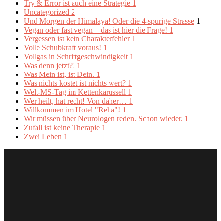
Try & Error ist auch eine Strategie
1
Uncategorized
2
Und Morgen der Himalaya! Oder die 4-spurige Strasse
1
Vegan oder fast vegan – das ist hier die Frage!
1
Vergessen ist kein Charakterfehler
1
Volle Schubkraft voraus!
1
Vollgas in Schrittgeschwindigkeit
1
Was denn jetzt?!
1
Was Mein ist, ist Dein.
1
Was nichts kostet ist nichts wert?
1
Welt-MS-Tag im Kettenkarussell
1
Wer heilt, hat recht! Von daher…
1
Willkommen im Hotel "Reha"!
1
Wir müssen über Neurologen reden. Schon wieder.
1
Zufall ist keine Therapie
1
Zwei Leben
1