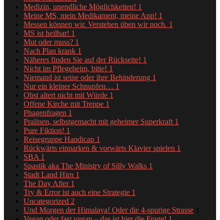
Medizin, unendliche Möglichkeiten!
1
Meine MS, mein Medikament, meine App!
1
Messen können wir. Verstehen üben wir noch.
1
MS ist heilbar!
1
Mut oder muss?
1
Nach Plan krank
1
Näheres finden Sie auf der Rückseite!
1
Nicht im Pflegeheim, bitte!
1
Niemand ist seine oder ihre Behinderung
1
Nur ein kleiner Schnupfen…
1
Obst altert nicht mit Würde
1
Offene Kirche mit Treppe
1
Phagenfragen
1
Pralinen, selbstgemacht mit geheimer Superkraft
1
Pure Fiktion!
1
Reisegruppe Handicap
1
Rückwärts einparken & vorwärts Klavier spielen
1
SBA
1
Spastik aka The Ministry of Silly Walks
1
Stadt Land Hirn
1
The Day After
1
Try & Error ist auch eine Strategie
1
Uncategorized
2
Und Morgen der Himalaya! Oder die 4-spurige Strasse
1
Vegan oder fast vegan – das ist hier die Frage!
1