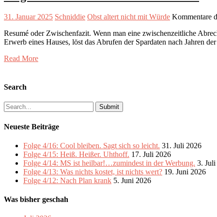
31. Januar 2025
Schniddie
Obst altert nicht mit Würde
Kommentare de
Resumé oder Zwischenfazit. Wenn man eine zwischenzeitliche Abrechn
Erwerb eines Hauses, löst das Abrufen der Spardaten nach Jahren der
Read More
Search
Search
for:
Neueste Beiträge
Folge 4/16: Cool bleiben. Sagt sich so leicht.
31. Juli 2026
Folge 4/15: Heiß. Heißer. Uhthoff.
17. Juli 2026
Folge 4/14: MS ist heilbar!…zumindest in der Werbung.
3. Jul
Folge 4/13: Was nichts kostet, ist nichts wert?
19. Juni 2026
Folge 4/12: Nach Plan krank
5. Juni 2026
Was bisher geschah