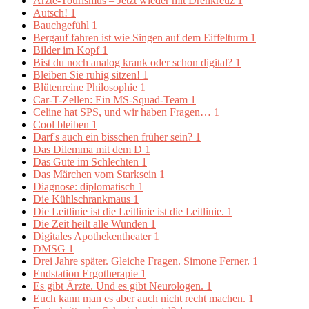
Ärzte-Tourismus – Jetzt wieder mit Drehkreuz
1
Autsch!
1
Bauchgefühl
1
Bergauf fahren ist wie Singen auf dem Eiffelturm
1
Bilder im Kopf
1
Bist du noch analog krank oder schon digital?
1
Bleiben Sie ruhig sitzen!
1
Blütenreine Philosophie
1
Car-T-Zellen: Ein MS-Squad-Team
1
Celine hat SPS, und wir haben Fragen…
1
Cool bleiben
1
Darf's auch ein bisschen früher sein?
1
Das Dilemma mit dem D
1
Das Gute im Schlechten
1
Das Märchen vom Starksein
1
Diagnose: diplomatisch
1
Die Kühlschrankmaus
1
Die Leitlinie ist die Leitlinie ist die Leitlinie.
1
Die Zeit heilt alle Wunden
1
Digitales Apothekentheater
1
DMSG
1
Drei Jahre später. Gleiche Fragen. Simone Ferner.
1
Endstation Ergotherapie
1
Es gibt Ärzte. Und es gibt Neurologen.
1
Euch kann man es aber auch nicht recht machen.
1