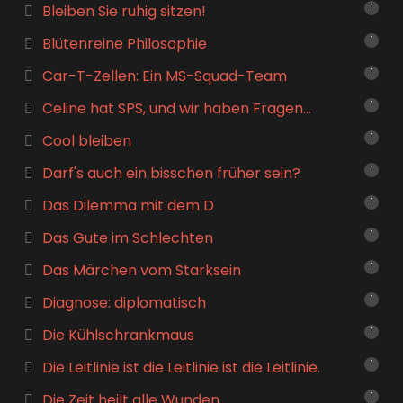
Bleiben Sie ruhig sitzen!
1
Blütenreine Philosophie
1
Car-T-Zellen: Ein MS-Squad-Team
1
Celine hat SPS, und wir haben Fragen…
1
Cool bleiben
1
Darf's auch ein bisschen früher sein?
1
Das Dilemma mit dem D
1
Das Gute im Schlechten
1
Das Märchen vom Starksein
1
Diagnose: diplomatisch
1
Die Kühlschrankmaus
1
Die Leitlinie ist die Leitlinie ist die Leitlinie.
1
Die Zeit heilt alle Wunden
1