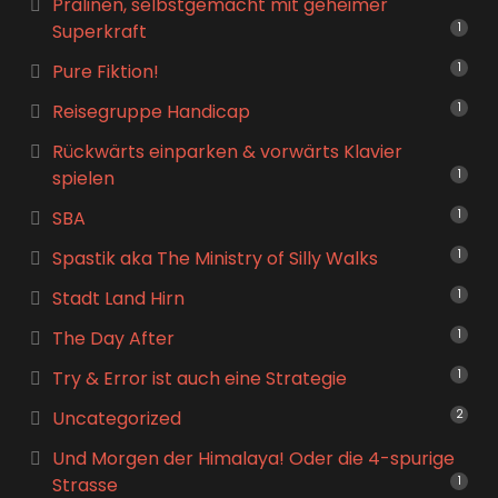
Pralinen, selbstgemacht mit geheimer
Superkraft
1
Pure Fiktion!
1
Reisegruppe Handicap
1
Rückwärts einparken & vorwärts Klavier
spielen
1
SBA
1
Spastik aka The Ministry of Silly Walks
1
Stadt Land Hirn
1
The Day After
1
Try & Error ist auch eine Strategie
1
Uncategorized
2
Und Morgen der Himalaya! Oder die 4-spurige
Strasse
1