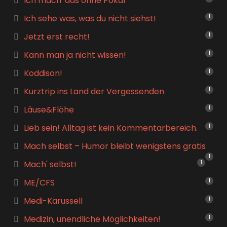
Ich mach' das ohne Pokal
Ich sehe was, was du nicht siehst!
1
Jetzt erst recht!
1
Kann man ja nicht wissen!
1
Koddison!
1
Kurztrip ins Land der Vergessenden
1
Läuse&Flöhe
1
Lieb sein! Alltag ist kein Kommentarbereich.
1
Mach selbst – Humor bleibt wenigstens gratis
1
Mach' selbst!
1
ME/CFS
1
Medi-Karussell
1
Medizin, unendliche Möglichkeiten!
1