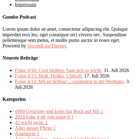
Impressum
Gumbo Podcast
Lorem ipsum dolor sit amet, consectetur adipiscing elit. Quisque
imperdiet eros leo, eget consequat orci viverra nec. Suspendisse
pellentesque sem metus, et mollis purus auctor in eoses eget.
Powered by
SecondLineThemes
Neueste Beiträge
Folge 4/16: Cool bleiben. Sagt sich so leicht.
31. Juli 2026
Folge 4/15: Heiß. Heißer. Uhthoff.
17. Juli 2026
Folge 4/14: MS ist heilbar!…zumindest in der Werbung.
3.
Juli 2026
Kategorien
1000 Gesichter und keins hat Bock auf MS
1
2024 Fake it till you make it
1
42 reicht nicht.
1
Alles ausser Pflege
1
Anamnese
1