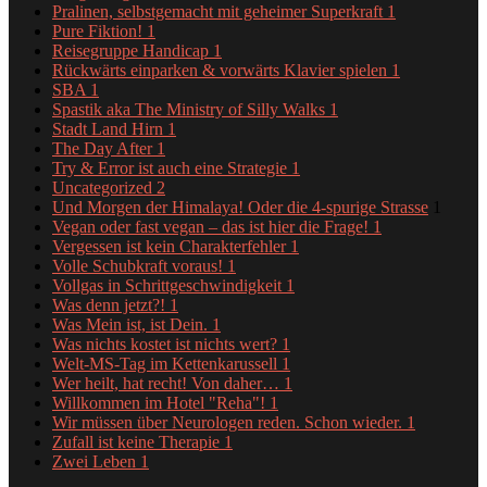
Pralinen, selbstgemacht mit geheimer Superkraft
1
Pure Fiktion!
1
Reisegruppe Handicap
1
Rückwärts einparken & vorwärts Klavier spielen
1
SBA
1
Spastik aka The Ministry of Silly Walks
1
Stadt Land Hirn
1
The Day After
1
Try & Error ist auch eine Strategie
1
Uncategorized
2
Und Morgen der Himalaya! Oder die 4-spurige Strasse
1
Vegan oder fast vegan – das ist hier die Frage!
1
Vergessen ist kein Charakterfehler
1
Volle Schubkraft voraus!
1
Vollgas in Schrittgeschwindigkeit
1
Was denn jetzt?!
1
Was Mein ist, ist Dein.
1
Was nichts kostet ist nichts wert?
1
Welt-MS-Tag im Kettenkarussell
1
Wer heilt, hat recht! Von daher…
1
Willkommen im Hotel "Reha"!
1
Wir müssen über Neurologen reden. Schon wieder.
1
Zufall ist keine Therapie
1
Zwei Leben
1