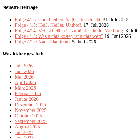
Neueste Beiträge
Folge 4/16: Cool bleiben. Sagt sich so leicht.
31. Juli 2026
Folge 4/15: Heiß. Heißer. Uhthoff.
17. Juli 2026
Folge 4/14: MS ist heilbar!…zumindest in der Werbung.
3. Jul
Folge 4/13: Was nichts kostet, ist nichts wert?
19. Juni 2026
Folge 4/12: Nach Plan krank
5. Juni 2026
Was bisher geschah
Juli 2026
Juni 2026
Mai 2026
April 2026
März 2026
Februar 2026
Januar 2026
Dezember 2025
November 2025
Oktober 2025
September 2025
August 2025
Juli 2025
Juni 2025