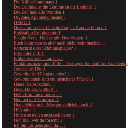
Die Kühlschrankmaus
1
Die Leitlinie ist die Leitlinie ist die Leitlinie.
1
Die Zeit heilt alle Wunden
1
Digitales Apothekentheater
1
DMSG
1
Drei Jahre später. Gleiche Fragen. Simone Ferner.
1
Endstation Ergotherapie
1
Es gibt Ärzte. Und es gibt Neurologen.
1
Euch kann man es aber auch nicht recht machen.
1
Fortschritt oder Schminkspiegel?
1
Friss oder stirb
1
Früher war mehr Lametta
1
Funktionsanzug oder Pille – Da fragen Sie mal Ihre Krankenk
Gemischte Tüte
1
Generika sind Plagiate, oder?
1
Gewohnheiten sind ein unsicheres Pflaster
1
Haare. Selbst schuld.
1
Heiß. Heißer. Uhthoff.
1
Hello from the other side
1
Heul weiter! Is normal.
1
Heute leider nein. Morgen vielleicht auch.
1
Hilfsmittel
1
Hinten anstellen ausgeschlossen
1
Hör' mal, wer da forscht!
1
Ich bin übrigens auch da…
1