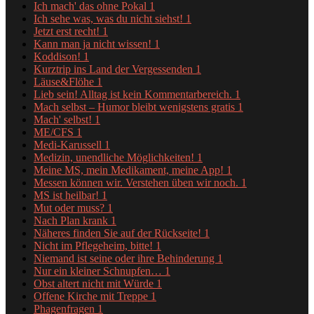
Ich mach' das ohne Pokal
1
Ich sehe was, was du nicht siehst!
1
Jetzt erst recht!
1
Kann man ja nicht wissen!
1
Koddison!
1
Kurztrip ins Land der Vergessenden
1
Läuse&Flöhe
1
Lieb sein! Alltag ist kein Kommentarbereich.
1
Mach selbst – Humor bleibt wenigstens gratis
1
Mach' selbst!
1
ME/CFS
1
Medi-Karussell
1
Medizin, unendliche Möglichkeiten!
1
Meine MS, mein Medikament, meine App!
1
Messen können wir. Verstehen üben wir noch.
1
MS ist heilbar!
1
Mut oder muss?
1
Nach Plan krank
1
Näheres finden Sie auf der Rückseite!
1
Nicht im Pflegeheim, bitte!
1
Niemand ist seine oder ihre Behinderung
1
Nur ein kleiner Schnupfen…
1
Obst altert nicht mit Würde
1
Offene Kirche mit Treppe
1
Phagenfragen
1