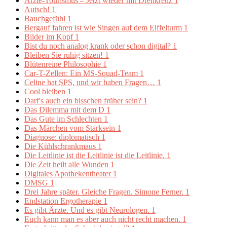
Ärzte-Tourismus – Jetzt wieder mit Drehkreuz
1
Autsch!
1
Bauchgefühl
1
Bergauf fahren ist wie Singen auf dem Eiffelturm
1
Bilder im Kopf
1
Bist du noch analog krank oder schon digital?
1
Bleiben Sie ruhig sitzen!
1
Blütenreine Philosophie
1
Car-T-Zellen: Ein MS-Squad-Team
1
Celine hat SPS, und wir haben Fragen…
1
Cool bleiben
1
Darf's auch ein bisschen früher sein?
1
Das Dilemma mit dem D
1
Das Gute im Schlechten
1
Das Märchen vom Starksein
1
Diagnose: diplomatisch
1
Die Kühlschrankmaus
1
Die Leitlinie ist die Leitlinie ist die Leitlinie.
1
Die Zeit heilt alle Wunden
1
Digitales Apothekentheater
1
DMSG
1
Drei Jahre später. Gleiche Fragen. Simone Ferner.
1
Endstation Ergotherapie
1
Es gibt Ärzte. Und es gibt Neurologen.
1
Euch kann man es aber auch nicht recht machen.
1