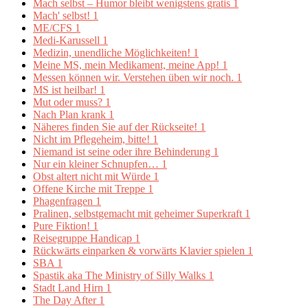
Mach selbst – Humor bleibt wenigstens gratis
1
Mach' selbst!
1
ME/CFS
1
Medi-Karussell
1
Medizin, unendliche Möglichkeiten!
1
Meine MS, mein Medikament, meine App!
1
Messen können wir. Verstehen üben wir noch.
1
MS ist heilbar!
1
Mut oder muss?
1
Nach Plan krank
1
Näheres finden Sie auf der Rückseite!
1
Nicht im Pflegeheim, bitte!
1
Niemand ist seine oder ihre Behinderung
1
Nur ein kleiner Schnupfen…
1
Obst altert nicht mit Würde
1
Offene Kirche mit Treppe
1
Phagenfragen
1
Pralinen, selbstgemacht mit geheimer Superkraft
1
Pure Fiktion!
1
Reisegruppe Handicap
1
Rückwärts einparken & vorwärts Klavier spielen
1
SBA
1
Spastik aka The Ministry of Silly Walks
1
Stadt Land Hirn
1
The Day After
1