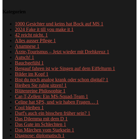
Kategorien
1000 Gesichter und keins hat Bock auf MS
1
2024 Fake it till you make it
1
42 reicht nicht.
1
Alles ausser Pflege
1
Anamnese
1
Ärzte-Tourismus – Jetzt wieder mit Drehkreuz
1
Autsch!
1
Bauchgefühl
1
Bergauf fahren ist wie Singen auf dem Eiffelturm
1
Bilder im Kopf
1
Bist du noch analog krank oder schon digital?
1
Bleiben Sie ruhig sitzen!
1
Blütenreine Philosophie
1
Car-T-Zellen: Ein MS-Squad-Team
1
Celine hat SPS, und wir haben Fragen…
1
Cool bleiben
1
Darf's auch ein bisschen früher sein?
1
Das Dilemma mit dem D
1
Das Gute im Schlechten
1
Das Märchen vom Starksein
1
Diagnose: diplomatisch
1