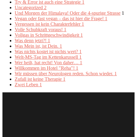
Try & Error ist auch eine Strategie
1
Uncategorized
2
Und Morgen der Himalaya! Oder die 4-spurige Strasse
1
Vegan oder fast vegan – das ist hier die Frage!
1
Vergessen ist kein Charakterfehler
1
Volle Schubkraft voraus!
1
Vollgas in Schrittgeschwindigkeit
1
Was denn jetzt?!
1
Was Mein ist, ist Dein.
1
Was nichts kostet ist nichts wert?
1
Welt-MS-Tag im Kettenkarussell
1
Wer heilt, hat recht! Von daher…
1
Willkommen im Hotel "Reha"!
1
Wir müssen über Neurologen reden. Schon wieder.
1
Zufall ist keine Therapie
1
Zwei Leben
1