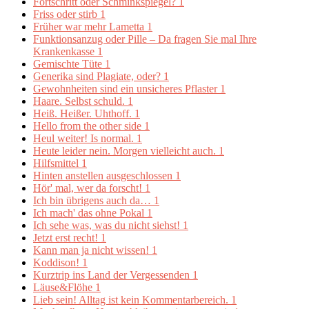
Fortschritt oder Schminkspiegel?
1
Friss oder stirb
1
Früher war mehr Lametta
1
Funktionsanzug oder Pille – Da fragen Sie mal Ihre
Krankenkasse
1
Gemischte Tüte
1
Generika sind Plagiate, oder?
1
Gewohnheiten sind ein unsicheres Pflaster
1
Haare. Selbst schuld.
1
Heiß. Heißer. Uhthoff.
1
Hello from the other side
1
Heul weiter! Is normal.
1
Heute leider nein. Morgen vielleicht auch.
1
Hilfsmittel
1
Hinten anstellen ausgeschlossen
1
Hör' mal, wer da forscht!
1
Ich bin übrigens auch da…
1
Ich mach' das ohne Pokal
1
Ich sehe was, was du nicht siehst!
1
Jetzt erst recht!
1
Kann man ja nicht wissen!
1
Koddison!
1
Kurztrip ins Land der Vergessenden
1
Läuse&Flöhe
1
Lieb sein! Alltag ist kein Kommentarbereich.
1