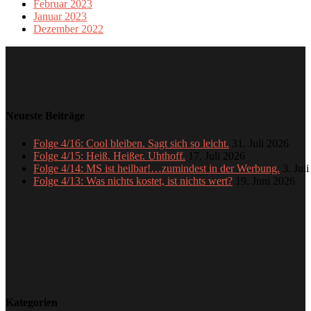
Februar 2023
Januar 2023
Dezember 2022
Neueste Beiträge
Folge 4/16: Cool bleiben. Sagt sich so leicht.
31. Juli 2026
Folge 4/15: Heiß. Heißer. Uhthoff.
17. Juli 2026
Folge 4/14: MS ist heilbar!…zumindest in der Werbung.
3. Jul
Folge 4/13: Was nichts kostet, ist nichts wert?
19. Juni 2026
Kategorien