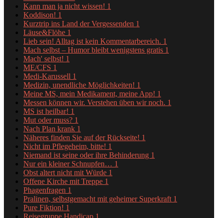
Kann man ja nicht wissen!
1
Koddison!
1
Kurztrip ins Land der Vergessenden
1
Läuse&Flöhe
1
Lieb sein! Alltag ist kein Kommentarbereich.
1
Mach selbst – Humor bleibt wenigstens gratis
1
Mach' selbst!
1
ME/CFS
1
Medi-Karussell
1
Medizin, unendliche Möglichkeiten!
1
Meine MS, mein Medikament, meine App!
1
Messen können wir. Verstehen üben wir noch.
1
MS ist heilbar!
1
Mut oder muss?
1
Nach Plan krank
1
Näheres finden Sie auf der Rückseite!
1
Nicht im Pflegeheim, bitte!
1
Niemand ist seine oder ihre Behinderung
1
Nur ein kleiner Schnupfen…
1
Obst altert nicht mit Würde
1
Offene Kirche mit Treppe
1
Phagenfragen
1
Pralinen, selbstgemacht mit geheimer Superkraft
1
Pure Fiktion!
1
Reisegruppe Handicap
1