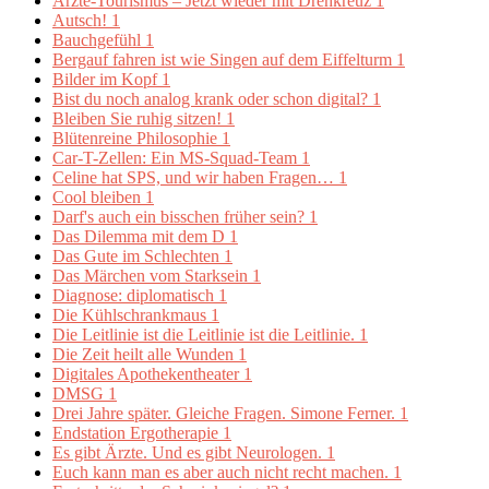
Ärzte-Tourismus – Jetzt wieder mit Drehkreuz
1
Autsch!
1
Bauchgefühl
1
Bergauf fahren ist wie Singen auf dem Eiffelturm
1
Bilder im Kopf
1
Bist du noch analog krank oder schon digital?
1
Bleiben Sie ruhig sitzen!
1
Blütenreine Philosophie
1
Car-T-Zellen: Ein MS-Squad-Team
1
Celine hat SPS, und wir haben Fragen…
1
Cool bleiben
1
Darf's auch ein bisschen früher sein?
1
Das Dilemma mit dem D
1
Das Gute im Schlechten
1
Das Märchen vom Starksein
1
Diagnose: diplomatisch
1
Die Kühlschrankmaus
1
Die Leitlinie ist die Leitlinie ist die Leitlinie.
1
Die Zeit heilt alle Wunden
1
Digitales Apothekentheater
1
DMSG
1
Drei Jahre später. Gleiche Fragen. Simone Ferner.
1
Endstation Ergotherapie
1
Es gibt Ärzte. Und es gibt Neurologen.
1
Euch kann man es aber auch nicht recht machen.
1