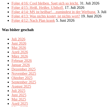
Folge 4/16: Cool bleiben. Sagt sich so leicht.
31. Juli 2026
Folge 4/15: Heiß. Heißer. Uhthoff.
17. Juli 2026
Folge 4/14: MS ist heilbar!…zumindest in der Werbung.
3. Jul
Folge 4/13: Was nichts kostet, ist nichts wert?
19. Juni 2026
Folge 4/12: Nach Plan krank
5. Juni 2026
Was bisher geschah
Juli 2026
Juni 2026
Mai 2026
April 2026
März 2026
Februar 2026
Januar 2026
Dezember 2025
November 2025
Oktober 2025
September 2025
August 2025
Juli 2025
Juni 2025
Mai 2025
April 2025