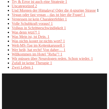
Try & Error ist auch eine Strategie
1
Uncategorized
2
Und Morgen der Himalaya! Oder die 4-spurige Strasse
1
Vegan oder fast vegan – das ist hier die Frage!
1
Vergessen ist kein Charakterfehler
1
Volle Schubkraft voraus!
1
Vollgas in Schrittgeschwindigkeit
1
Was denn jetzt?!
1
Was Mein ist, ist Dein.
1
Was nichts kostet ist nichts wert?
1
Welt-MS-Tag im Kettenkarussell
1
Wer heilt, hat recht! Von daher…
1
Willkommen im Hotel "Reha"!
1
Wir müssen über Neurologen reden. Schon wieder.
1
Zufall ist keine Therapie
1
Zwei Leben
1