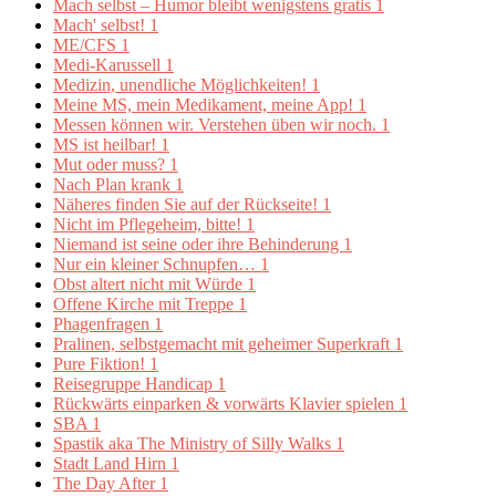
Mach selbst – Humor bleibt wenigstens gratis
1
Mach' selbst!
1
ME/CFS
1
Medi-Karussell
1
Medizin, unendliche Möglichkeiten!
1
Meine MS, mein Medikament, meine App!
1
Messen können wir. Verstehen üben wir noch.
1
MS ist heilbar!
1
Mut oder muss?
1
Nach Plan krank
1
Näheres finden Sie auf der Rückseite!
1
Nicht im Pflegeheim, bitte!
1
Niemand ist seine oder ihre Behinderung
1
Nur ein kleiner Schnupfen…
1
Obst altert nicht mit Würde
1
Offene Kirche mit Treppe
1
Phagenfragen
1
Pralinen, selbstgemacht mit geheimer Superkraft
1
Pure Fiktion!
1
Reisegruppe Handicap
1
Rückwärts einparken & vorwärts Klavier spielen
1
SBA
1
Spastik aka The Ministry of Silly Walks
1
Stadt Land Hirn
1
The Day After
1