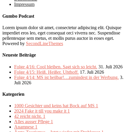
Impressum
Gumbo Podcast
Lorem ipsum dolor sit amet, consectetur adipiscing elit. Quisque
imperdiet eros leo, eget consequat orci viverra nec. Suspendisse
pellentesque sem metus, et mollis purus auctor in eoses eget.
Powered by
SecondLineThemes
Neueste Beiträge
Folge 4/16: Cool bleiben. Sagt sich so leicht.
31. Juli 2026
Folge 4/15: Heiß. Heißer. Uhthoff.
17. Juli 2026
Folge 4/14: MS ist heilbar!…zumindest in der Werbung.
3.
Juli 2026
Kategorien
1000 Gesichter und keins hat Bock auf MS
1
2024 Fake it till you make it
1
42 reicht nicht.
1
Alles ausser Pflege
1
Anamnese
1