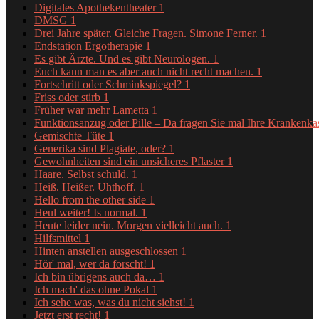
Digitales Apothekentheater
1
DMSG
1
Drei Jahre später. Gleiche Fragen. Simone Ferner.
1
Endstation Ergotherapie
1
Es gibt Ärzte. Und es gibt Neurologen.
1
Euch kann man es aber auch nicht recht machen.
1
Fortschritt oder Schminkspiegel?
1
Friss oder stirb
1
Früher war mehr Lametta
1
Funktionsanzug oder Pille – Da fragen Sie mal Ihre Krankenk
Gemischte Tüte
1
Generika sind Plagiate, oder?
1
Gewohnheiten sind ein unsicheres Pflaster
1
Haare. Selbst schuld.
1
Heiß. Heißer. Uhthoff.
1
Hello from the other side
1
Heul weiter! Is normal.
1
Heute leider nein. Morgen vielleicht auch.
1
Hilfsmittel
1
Hinten anstellen ausgeschlossen
1
Hör' mal, wer da forscht!
1
Ich bin übrigens auch da…
1
Ich mach' das ohne Pokal
1
Ich sehe was, was du nicht siehst!
1
Jetzt erst recht!
1