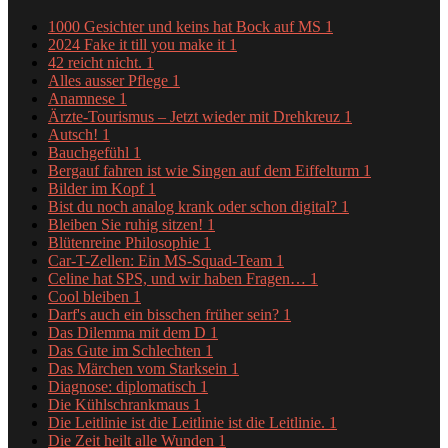
1000 Gesichter und keins hat Bock auf MS
1
2024 Fake it till you make it
1
42 reicht nicht.
1
Alles ausser Pflege
1
Anamnese
1
Ärzte-Tourismus – Jetzt wieder mit Drehkreuz
1
Autsch!
1
Bauchgefühl
1
Bergauf fahren ist wie Singen auf dem Eiffelturm
1
Bilder im Kopf
1
Bist du noch analog krank oder schon digital?
1
Bleiben Sie ruhig sitzen!
1
Blütenreine Philosophie
1
Car-T-Zellen: Ein MS-Squad-Team
1
Celine hat SPS, und wir haben Fragen…
1
Cool bleiben
1
Darf's auch ein bisschen früher sein?
1
Das Dilemma mit dem D
1
Das Gute im Schlechten
1
Das Märchen vom Starksein
1
Diagnose: diplomatisch
1
Die Kühlschrankmaus
1
Die Leitlinie ist die Leitlinie ist die Leitlinie.
1
Die Zeit heilt alle Wunden
1