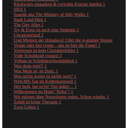
Rückwärts einparken & vorwärts Klavier spielen
1
SBA
1
Spastik aka The Ministry of Silly Walks
1
Stadt Land Hirn
1
The Day After
1
Try & Error ist auch eine Strategie
1
Uncategorized
2
Und Morgen der Himalaya! Oder die 4-spurige Strasse
1
Vegan oder fast vegan – das ist hier die Frage!
1
Vergessen ist kein Charakterfehler
1
Volle Schubkraft voraus!
1
Vollgas in Schrittgeschwindigkeit
1
Was denn jetzt?!
1
Was Mein ist, ist Dein.
1
Was nichts kostet ist nichts wert?
1
Welt-MS-Tag im Kettenkarussell
1
Wer heilt, hat recht! Von daher…
1
Willkommen im Hotel "Reha"!
1
Wir müssen über Neurologen reden. Schon wieder.
1
Zufall ist keine Therapie
1
Zwei Leben
1