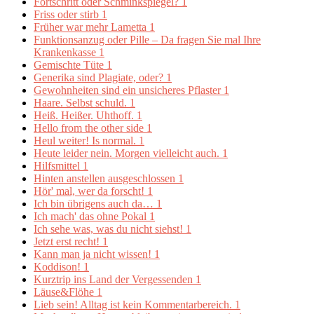
Fortschritt oder Schminkspiegel?
1
Friss oder stirb
1
Früher war mehr Lametta
1
Funktionsanzug oder Pille – Da fragen Sie mal Ihre
Krankenkasse
1
Gemischte Tüte
1
Generika sind Plagiate, oder?
1
Gewohnheiten sind ein unsicheres Pflaster
1
Haare. Selbst schuld.
1
Heiß. Heißer. Uhthoff.
1
Hello from the other side
1
Heul weiter! Is normal.
1
Heute leider nein. Morgen vielleicht auch.
1
Hilfsmittel
1
Hinten anstellen ausgeschlossen
1
Hör' mal, wer da forscht!
1
Ich bin übrigens auch da…
1
Ich mach' das ohne Pokal
1
Ich sehe was, was du nicht siehst!
1
Jetzt erst recht!
1
Kann man ja nicht wissen!
1
Koddison!
1
Kurztrip ins Land der Vergessenden
1
Läuse&Flöhe
1
Lieb sein! Alltag ist kein Kommentarbereich.
1