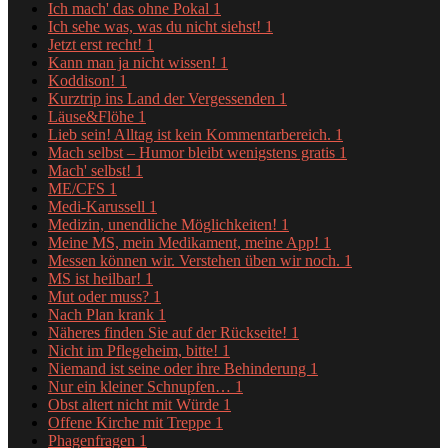
Ich mach' das ohne Pokal
1
Ich sehe was, was du nicht siehst!
1
Jetzt erst recht!
1
Kann man ja nicht wissen!
1
Koddison!
1
Kurztrip ins Land der Vergessenden
1
Läuse&Flöhe
1
Lieb sein! Alltag ist kein Kommentarbereich.
1
Mach selbst – Humor bleibt wenigstens gratis
1
Mach' selbst!
1
ME/CFS
1
Medi-Karussell
1
Medizin, unendliche Möglichkeiten!
1
Meine MS, mein Medikament, meine App!
1
Messen können wir. Verstehen üben wir noch.
1
MS ist heilbar!
1
Mut oder muss?
1
Nach Plan krank
1
Näheres finden Sie auf der Rückseite!
1
Nicht im Pflegeheim, bitte!
1
Niemand ist seine oder ihre Behinderung
1
Nur ein kleiner Schnupfen…
1
Obst altert nicht mit Würde
1
Offene Kirche mit Treppe
1
Phagenfragen
1