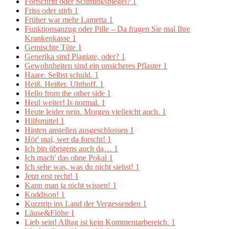
Fortschritt oder Schminkspiegel?
1
Friss oder stirb
1
Früher war mehr Lametta
1
Funktionsanzug oder Pille – Da fragen Sie mal Ihre
Krankenkasse
1
Gemischte Tüte
1
Generika sind Plagiate, oder?
1
Gewohnheiten sind ein unsicheres Pflaster
1
Haare. Selbst schuld.
1
Heiß. Heißer. Uhthoff.
1
Hello from the other side
1
Heul weiter! Is normal.
1
Heute leider nein. Morgen vielleicht auch.
1
Hilfsmittel
1
Hinten anstellen ausgeschlossen
1
Hör' mal, wer da forscht!
1
Ich bin übrigens auch da…
1
Ich mach' das ohne Pokal
1
Ich sehe was, was du nicht siehst!
1
Jetzt erst recht!
1
Kann man ja nicht wissen!
1
Koddison!
1
Kurztrip ins Land der Vergessenden
1
Läuse&Flöhe
1
Lieb sein! Alltag ist kein Kommentarbereich.
1