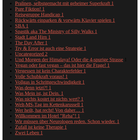
Pralinen, selbstgemacht mit geheimer Superkraft
1
Pure Fiktion!
1
Reisegruppe Handicap
1
Rückwärts einparken & vorwärts Klavier spielen
1
SBA
1
Spastik aka The Ministry of Silly Walks
1
Stadt Land Hirn
1
The Day After
1
Try & Error ist auch eine Strategie
1
Uncategorized
2
Und Morgen der Himalaya! Oder die 4-spurige Strasse
1
Vegan oder fast vegan – das ist hier die Frage!
1
Vergessen ist kein Charakterfehler
1
Volle Schubkraft voraus!
1
Vollgas in Schrittgeschwindigkeit
1
Was denn jetzt?!
1
Was Mein ist, ist Dein.
1
Was nichts kostet ist nichts wert?
1
Welt-MS-Tag im Kettenkarussell
1
Wer heilt, hat recht! Von daher…
1
Willkommen im Hotel "Reha"!
1
Wir müssen über Neurologen reden. Schon wieder.
1
Zufall ist keine Therapie
1
Zwei Leben
1