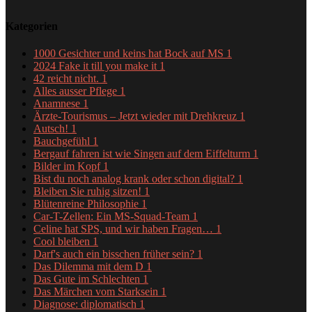
Kategorien
1000 Gesichter und keins hat Bock auf MS
1
2024 Fake it till you make it
1
42 reicht nicht.
1
Alles ausser Pflege
1
Anamnese
1
Ärzte-Tourismus – Jetzt wieder mit Drehkreuz
1
Autsch!
1
Bauchgefühl
1
Bergauf fahren ist wie Singen auf dem Eiffelturm
1
Bilder im Kopf
1
Bist du noch analog krank oder schon digital?
1
Bleiben Sie ruhig sitzen!
1
Blütenreine Philosophie
1
Car-T-Zellen: Ein MS-Squad-Team
1
Celine hat SPS, und wir haben Fragen…
1
Cool bleiben
1
Darf's auch ein bisschen früher sein?
1
Das Dilemma mit dem D
1
Das Gute im Schlechten
1
Das Märchen vom Starksein
1
Diagnose: diplomatisch
1