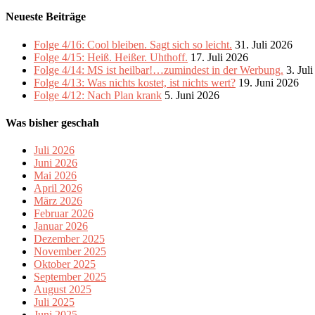
Neueste Beiträge
Folge 4/16: Cool bleiben. Sagt sich so leicht.
31. Juli 2026
Folge 4/15: Heiß. Heißer. Uhthoff.
17. Juli 2026
Folge 4/14: MS ist heilbar!…zumindest in der Werbung.
3. Jul
Folge 4/13: Was nichts kostet, ist nichts wert?
19. Juni 2026
Folge 4/12: Nach Plan krank
5. Juni 2026
Was bisher geschah
Juli 2026
Juni 2026
Mai 2026
April 2026
März 2026
Februar 2026
Januar 2026
Dezember 2025
November 2025
Oktober 2025
September 2025
August 2025
Juli 2025
Juni 2025