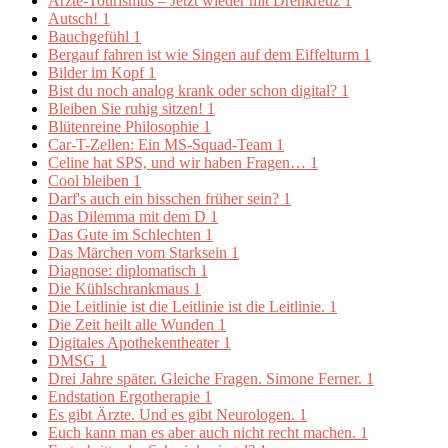
Ärzte-Tourismus – Jetzt wieder mit Drehkreuz
1
Autsch!
1
Bauchgefühl
1
Bergauf fahren ist wie Singen auf dem Eiffelturm
1
Bilder im Kopf
1
Bist du noch analog krank oder schon digital?
1
Bleiben Sie ruhig sitzen!
1
Blütenreine Philosophie
1
Car-T-Zellen: Ein MS-Squad-Team
1
Celine hat SPS, und wir haben Fragen…
1
Cool bleiben
1
Darf's auch ein bisschen früher sein?
1
Das Dilemma mit dem D
1
Das Gute im Schlechten
1
Das Märchen vom Starksein
1
Diagnose: diplomatisch
1
Die Kühlschrankmaus
1
Die Leitlinie ist die Leitlinie ist die Leitlinie.
1
Die Zeit heilt alle Wunden
1
Digitales Apothekentheater
1
DMSG
1
Drei Jahre später. Gleiche Fragen. Simone Ferner.
1
Endstation Ergotherapie
1
Es gibt Ärzte. Und es gibt Neurologen.
1
Euch kann man es aber auch nicht recht machen.
1