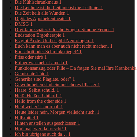
Die Kühlschrankmaus
1
Die Leitlinie ist die Leitlinie ist die Leitlinie.
1
Die Zeit heilt alle Wunden
1
Digitales Apothekentheater
1
DMSG
1
Drei Jahre später. Gleiche Fragen. Simone Ferner.
1
Endstation Ergotherapie
1
Es gibt Ärzte. Und es gibt Neurologen.
1
Euch kann man es aber auch nicht recht machen.
1
Fortschritt oder Schminkspiegel?
1
Friss oder stirb
1
Früher war mehr Lametta
1
Funktionsanzug oder Pille – Da fragen Sie mal Ihre Krankenk
Gemischte Tüte
1
Generika sind Plagiate, oder?
1
Gewohnheiten sind ein unsicheres Pflaster
1
Haare. Selbst schuld.
1
Heiß. Heißer. Uhthoff.
1
Hello from the other side
1
Heul weiter! Is normal.
1
Heute leider nein. Morgen vielleicht auch.
1
Hilfsmittel
1
Hinten anstellen ausgeschlossen
1
Hör' mal, wer da forscht!
1
Ich bin übrigens auch da…
1