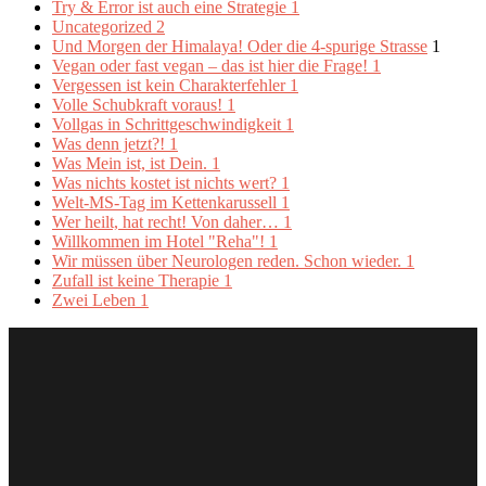
Try & Error ist auch eine Strategie
1
Uncategorized
2
Und Morgen der Himalaya! Oder die 4-spurige Strasse
1
Vegan oder fast vegan – das ist hier die Frage!
1
Vergessen ist kein Charakterfehler
1
Volle Schubkraft voraus!
1
Vollgas in Schrittgeschwindigkeit
1
Was denn jetzt?!
1
Was Mein ist, ist Dein.
1
Was nichts kostet ist nichts wert?
1
Welt-MS-Tag im Kettenkarussell
1
Wer heilt, hat recht! Von daher…
1
Willkommen im Hotel "Reha"!
1
Wir müssen über Neurologen reden. Schon wieder.
1
Zufall ist keine Therapie
1
Zwei Leben
1