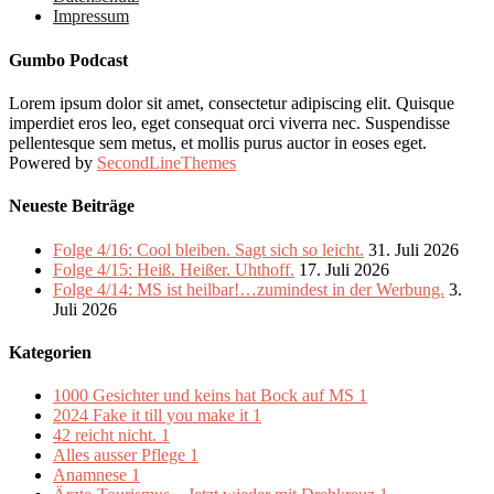
Impressum
Gumbo Podcast
Lorem ipsum dolor sit amet, consectetur adipiscing elit. Quisque
imperdiet eros leo, eget consequat orci viverra nec. Suspendisse
pellentesque sem metus, et mollis purus auctor in eoses eget.
Powered by
SecondLineThemes
Neueste Beiträge
Folge 4/16: Cool bleiben. Sagt sich so leicht.
31. Juli 2026
Folge 4/15: Heiß. Heißer. Uhthoff.
17. Juli 2026
Folge 4/14: MS ist heilbar!…zumindest in der Werbung.
3.
Juli 2026
Kategorien
1000 Gesichter und keins hat Bock auf MS
1
2024 Fake it till you make it
1
42 reicht nicht.
1
Alles ausser Pflege
1
Anamnese
1