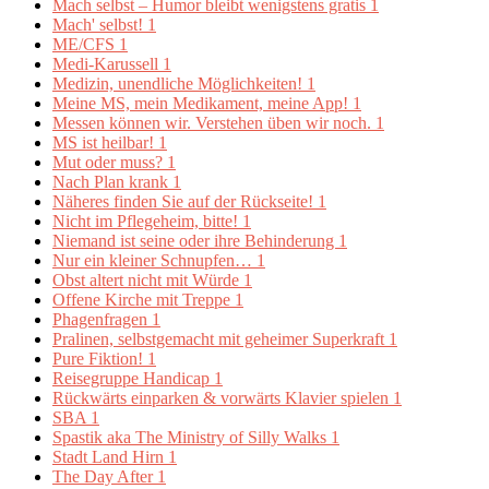
Mach selbst – Humor bleibt wenigstens gratis
1
Mach' selbst!
1
ME/CFS
1
Medi-Karussell
1
Medizin, unendliche Möglichkeiten!
1
Meine MS, mein Medikament, meine App!
1
Messen können wir. Verstehen üben wir noch.
1
MS ist heilbar!
1
Mut oder muss?
1
Nach Plan krank
1
Näheres finden Sie auf der Rückseite!
1
Nicht im Pflegeheim, bitte!
1
Niemand ist seine oder ihre Behinderung
1
Nur ein kleiner Schnupfen…
1
Obst altert nicht mit Würde
1
Offene Kirche mit Treppe
1
Phagenfragen
1
Pralinen, selbstgemacht mit geheimer Superkraft
1
Pure Fiktion!
1
Reisegruppe Handicap
1
Rückwärts einparken & vorwärts Klavier spielen
1
SBA
1
Spastik aka The Ministry of Silly Walks
1
Stadt Land Hirn
1
The Day After
1