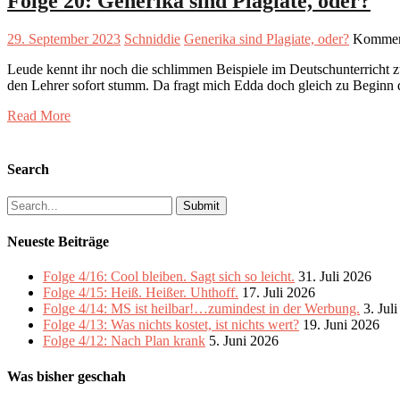
Folge 20: Generika sind Plagiate, oder?
29. September 2023
Schniddie
Generika sind Plagiate, oder?
Komment
Leude kennt ihr noch die schlimmen Beispiele im Deutschunterricht z
den Lehrer sofort stumm. Da fragt mich Edda doch gleich zu Beginn
Read More
Search
Search
for:
Neueste Beiträge
Folge 4/16: Cool bleiben. Sagt sich so leicht.
31. Juli 2026
Folge 4/15: Heiß. Heißer. Uhthoff.
17. Juli 2026
Folge 4/14: MS ist heilbar!…zumindest in der Werbung.
3. Jul
Folge 4/13: Was nichts kostet, ist nichts wert?
19. Juni 2026
Folge 4/12: Nach Plan krank
5. Juni 2026
Was bisher geschah