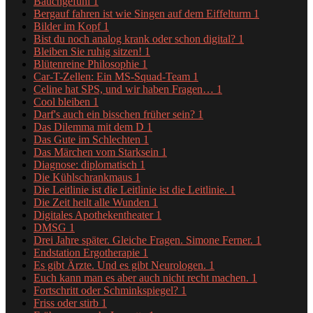
Bauchgefühl
1
Bergauf fahren ist wie Singen auf dem Eiffelturm
1
Bilder im Kopf
1
Bist du noch analog krank oder schon digital?
1
Bleiben Sie ruhig sitzen!
1
Blütenreine Philosophie
1
Car-T-Zellen: Ein MS-Squad-Team
1
Celine hat SPS, und wir haben Fragen…
1
Cool bleiben
1
Darf's auch ein bisschen früher sein?
1
Das Dilemma mit dem D
1
Das Gute im Schlechten
1
Das Märchen vom Starksein
1
Diagnose: diplomatisch
1
Die Kühlschrankmaus
1
Die Leitlinie ist die Leitlinie ist die Leitlinie.
1
Die Zeit heilt alle Wunden
1
Digitales Apothekentheater
1
DMSG
1
Drei Jahre später. Gleiche Fragen. Simone Ferner.
1
Endstation Ergotherapie
1
Es gibt Ärzte. Und es gibt Neurologen.
1
Euch kann man es aber auch nicht recht machen.
1
Fortschritt oder Schminkspiegel?
1
Friss oder stirb
1