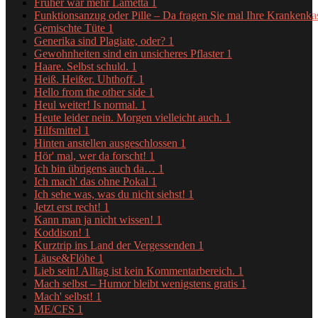
Früher war mehr Lametta
1
Funktionsanzug oder Pille – Da fragen Sie mal Ihre Krankenk
Gemischte Tüte
1
Generika sind Plagiate, oder?
1
Gewohnheiten sind ein unsicheres Pflaster
1
Haare. Selbst schuld.
1
Heiß. Heißer. Uhthoff.
1
Hello from the other side
1
Heul weiter! Is normal.
1
Heute leider nein. Morgen vielleicht auch.
1
Hilfsmittel
1
Hinten anstellen ausgeschlossen
1
Hör' mal, wer da forscht!
1
Ich bin übrigens auch da…
1
Ich mach' das ohne Pokal
1
Ich sehe was, was du nicht siehst!
1
Jetzt erst recht!
1
Kann man ja nicht wissen!
1
Koddison!
1
Kurztrip ins Land der Vergessenden
1
Läuse&Flöhe
1
Lieb sein! Alltag ist kein Kommentarbereich.
1
Mach selbst – Humor bleibt wenigstens gratis
1
Mach' selbst!
1
ME/CFS
1