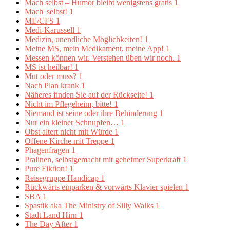
Mach selbst – Humor bleibt wenigstens gratis
1
Mach' selbst!
1
ME/CFS
1
Medi-Karussell
1
Medizin, unendliche Möglichkeiten!
1
Meine MS, mein Medikament, meine App!
1
Messen können wir. Verstehen üben wir noch.
1
MS ist heilbar!
1
Mut oder muss?
1
Nach Plan krank
1
Näheres finden Sie auf der Rückseite!
1
Nicht im Pflegeheim, bitte!
1
Niemand ist seine oder ihre Behinderung
1
Nur ein kleiner Schnupfen…
1
Obst altert nicht mit Würde
1
Offene Kirche mit Treppe
1
Phagenfragen
1
Pralinen, selbstgemacht mit geheimer Superkraft
1
Pure Fiktion!
1
Reisegruppe Handicap
1
Rückwärts einparken & vorwärts Klavier spielen
1
SBA
1
Spastik aka The Ministry of Silly Walks
1
Stadt Land Hirn
1
The Day After
1