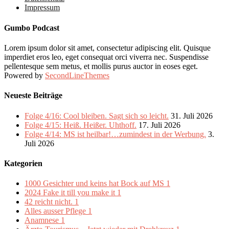
Impressum
Gumbo Podcast
Lorem ipsum dolor sit amet, consectetur adipiscing elit. Quisque
imperdiet eros leo, eget consequat orci viverra nec. Suspendisse
pellentesque sem metus, et mollis purus auctor in eoses eget.
Powered by
SecondLineThemes
Neueste Beiträge
Folge 4/16: Cool bleiben. Sagt sich so leicht.
31. Juli 2026
Folge 4/15: Heiß. Heißer. Uhthoff.
17. Juli 2026
Folge 4/14: MS ist heilbar!…zumindest in der Werbung.
3.
Juli 2026
Kategorien
1000 Gesichter und keins hat Bock auf MS
1
2024 Fake it till you make it
1
42 reicht nicht.
1
Alles ausser Pflege
1
Anamnese
1