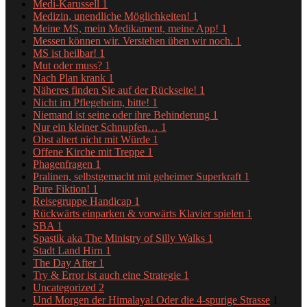
Medi-Karussell
1
Medizin, unendliche Möglichkeiten!
1
Meine MS, mein Medikament, meine App!
1
Messen können wir. Verstehen üben wir noch.
1
MS ist heilbar!
1
Mut oder muss?
1
Nach Plan krank
1
Näheres finden Sie auf der Rückseite!
1
Nicht im Pflegeheim, bitte!
1
Niemand ist seine oder ihre Behinderung
1
Nur ein kleiner Schnupfen…
1
Obst altert nicht mit Würde
1
Offene Kirche mit Treppe
1
Phagenfragen
1
Pralinen, selbstgemacht mit geheimer Superkraft
1
Pure Fiktion!
1
Reisegruppe Handicap
1
Rückwärts einparken & vorwärts Klavier spielen
1
SBA
1
Spastik aka The Ministry of Silly Walks
1
Stadt Land Hirn
1
The Day After
1
Try & Error ist auch eine Strategie
1
Uncategorized
2
Und Morgen der Himalaya! Oder die 4-spurige Strasse
1