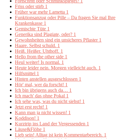
Fortschritt oder Schminkspiegel?
1
Friss oder stirb
1
Früher war mehr Lametta
1
Funktionsanzug oder Pille – Da fragen Sie mal Ihre
Krankenkasse
1
Gemischte Tüte
1
Generika sind Plagiate, oder?
1
Gewohnheiten sind ein unsicheres Pflaster
1
Haare. Selbst schuld.
1
Heiß. Heißer. Uhthoff.
1
Hello from the other side
1
Heul weiter! Is normal.
1
Heute leider nein. Morgen vielleicht auch.
1
Hilfsmittel
1
Hinten anstellen ausgeschlossen
1
Hör' mal, wer da forscht!
1
Ich bin übrigens auch da…
1
Ich mach' das ohne Pokal
1
Ich sehe was, was du nicht siehst!
1
Jetzt erst recht!
1
Kann man ja nicht wissen!
1
Koddison!
1
Kurztrip ins Land der Vergessenden
1
Läuse&Flöhe
1
Lieb sein! Alltag ist kein Kommentarbereich.
1