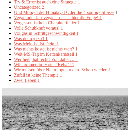
Try & Error ist auch eine Strategie
1
Uncategorized
2
Und Morgen der Himalaya! Oder die 4-spurige Strasse
1
Vegan oder fast vegan – das ist hier die Frage!
1
Vergessen ist kein Charakterfehler
1
Volle Schubkraft voraus!
1
Vollgas in Schrittgeschwindigkeit
1
Was denn jetzt?!
1
Was Mein ist, ist Dein.
1
Was nichts kostet ist nichts wert?
1
Welt-MS-Tag im Kettenkarussell
1
Wer heilt, hat recht! Von daher…
1
Willkommen im Hotel "Reha"!
1
Wir müssen über Neurologen reden. Schon wieder.
1
Zufall ist keine Therapie
1
Zwei Leben
1