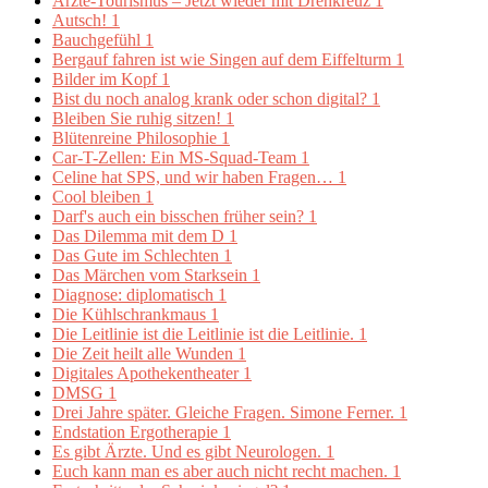
Ärzte-Tourismus – Jetzt wieder mit Drehkreuz
1
Autsch!
1
Bauchgefühl
1
Bergauf fahren ist wie Singen auf dem Eiffelturm
1
Bilder im Kopf
1
Bist du noch analog krank oder schon digital?
1
Bleiben Sie ruhig sitzen!
1
Blütenreine Philosophie
1
Car-T-Zellen: Ein MS-Squad-Team
1
Celine hat SPS, und wir haben Fragen…
1
Cool bleiben
1
Darf's auch ein bisschen früher sein?
1
Das Dilemma mit dem D
1
Das Gute im Schlechten
1
Das Märchen vom Starksein
1
Diagnose: diplomatisch
1
Die Kühlschrankmaus
1
Die Leitlinie ist die Leitlinie ist die Leitlinie.
1
Die Zeit heilt alle Wunden
1
Digitales Apothekentheater
1
DMSG
1
Drei Jahre später. Gleiche Fragen. Simone Ferner.
1
Endstation Ergotherapie
1
Es gibt Ärzte. Und es gibt Neurologen.
1
Euch kann man es aber auch nicht recht machen.
1