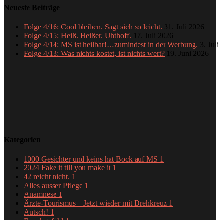
Neueste Beiträge
Folge 4/16: Cool bleiben. Sagt sich so leicht.
31. Juli 2026
Folge 4/15: Heiß. Heißer. Uhthoff.
17. Juli 2026
Folge 4/14: MS ist heilbar!…zumindest in der Werbung.
3. Jul
Folge 4/13: Was nichts kostet, ist nichts wert?
19. Juni 2026
Kategorien
1000 Gesichter und keins hat Bock auf MS
1
2024 Fake it till you make it
1
42 reicht nicht.
1
Alles ausser Pflege
1
Anamnese
1
Ärzte-Tourismus – Jetzt wieder mit Drehkreuz
1
Autsch!
1