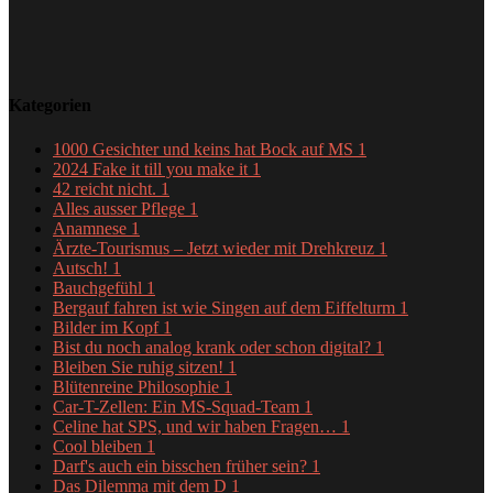
Kategorien
1000 Gesichter und keins hat Bock auf MS
1
2024 Fake it till you make it
1
42 reicht nicht.
1
Alles ausser Pflege
1
Anamnese
1
Ärzte-Tourismus – Jetzt wieder mit Drehkreuz
1
Autsch!
1
Bauchgefühl
1
Bergauf fahren ist wie Singen auf dem Eiffelturm
1
Bilder im Kopf
1
Bist du noch analog krank oder schon digital?
1
Bleiben Sie ruhig sitzen!
1
Blütenreine Philosophie
1
Car-T-Zellen: Ein MS-Squad-Team
1
Celine hat SPS, und wir haben Fragen…
1
Cool bleiben
1
Darf's auch ein bisschen früher sein?
1
Das Dilemma mit dem D
1