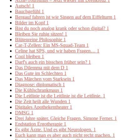
Ärzte-Tourismus – Jetzt wieder mit Drehkreuz
1
Autsch!
1
Bauchgefühl
1
Bergauf fahren ist wie Singen auf dem Eiffelturm
1
Bilder im Kopf
1
Bist du noch analog krank oder schon digital?
1
Bleiben Sie ruhig sitzen!
1
Blütenreine Philosophie
1
Car-T-Zellen: Ein MS-Squad-Team
1
Celine hat SPS, und wir haben Fragen…
1
Cool bleiben
1
Darf's auch ein bisschen früher sein?
1
Das Dilemma mit dem D
1
Das Gute im Schlechten
1
Das Märchen vom Starksein
1
Diagnose: diplomatisch
1
Die Kühlschrankmaus
1
Die Leitlinie ist die Leitlinie ist die Leitlinie.
1
Die Zeit heilt alle Wunden
1
Digitales Apothekentheater
1
DMSG
1
Drei Jahre später. Gleiche Fragen. Simone Ferner.
1
Endstation Ergotherapie
1
Es gibt Ärzte. Und es gibt Neurologen.
1
Euch kann man es aber auch nicht recht machen.
1