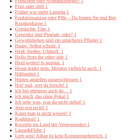
Fortschritt oder Schminkspiegel?
1
Friss oder stirb
1
Früher war mehr Lametta
1
Funktionsanzug oder Pille – Da fragen Sie mal Ihre
Krankenkasse
1
Gemischte Tüte
1
Generika sind Plagiate, oder?
1
Gewohnheiten sind ein unsicheres Pflaster
1
Haare. Selbst schuld.
1
Heiß. Heißer. Uhthoff.
1
Hello from the other side
1
Heul weiter! Is normal.
1
Heute leider nein. Morgen vielleicht auch.
1
Hilfsmittel
1
Hinten anstellen ausgeschlossen
1
Hör' mal, wer da forscht!
1
Ich bin übrigens auch da…
1
Ich mach' das ohne Pokal
1
Ich sehe was, was du nicht siehst!
1
Jetzt erst recht!
1
Kann man ja nicht wissen!
1
Koddison!
1
Kurztrip ins Land der Vergessenden
1
Läuse&Flöhe
1
Lieb sein! Alltag ist kein Kommentarbereich.
1