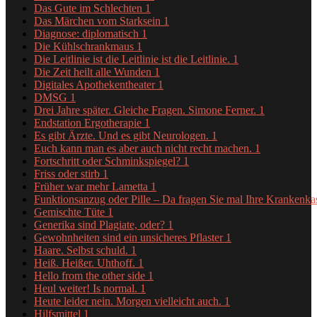
Das Gute im Schlechten
1
Das Märchen vom Starksein
1
Diagnose: diplomatisch
1
Die Kühlschrankmaus
1
Die Leitlinie ist die Leitlinie ist die Leitlinie.
1
Die Zeit heilt alle Wunden
1
Digitales Apothekentheater
1
DMSG
1
Drei Jahre später. Gleiche Fragen. Simone Ferner.
1
Endstation Ergotherapie
1
Es gibt Ärzte. Und es gibt Neurologen.
1
Euch kann man es aber auch nicht recht machen.
1
Fortschritt oder Schminkspiegel?
1
Friss oder stirb
1
Früher war mehr Lametta
1
Funktionsanzug oder Pille – Da fragen Sie mal Ihre Krankenk
Gemischte Tüte
1
Generika sind Plagiate, oder?
1
Gewohnheiten sind ein unsicheres Pflaster
1
Haare. Selbst schuld.
1
Heiß. Heißer. Uhthoff.
1
Hello from the other side
1
Heul weiter! Is normal.
1
Heute leider nein. Morgen vielleicht auch.
1
Hilfsmittel
1