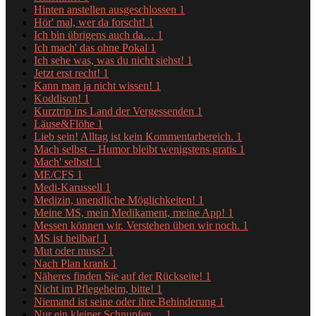
Hinten anstellen ausgeschlossen
1
Hör' mal, wer da forscht!
1
Ich bin übrigens auch da…
1
Ich mach' das ohne Pokal
1
Ich sehe was, was du nicht siehst!
1
Jetzt erst recht!
1
Kann man ja nicht wissen!
1
Koddison!
1
Kurztrip ins Land der Vergessenden
1
Läuse&Flöhe
1
Lieb sein! Alltag ist kein Kommentarbereich.
1
Mach selbst – Humor bleibt wenigstens gratis
1
Mach' selbst!
1
ME/CFS
1
Medi-Karussell
1
Medizin, unendliche Möglichkeiten!
1
Meine MS, mein Medikament, meine App!
1
Messen können wir. Verstehen üben wir noch.
1
MS ist heilbar!
1
Mut oder muss?
1
Nach Plan krank
1
Näheres finden Sie auf der Rückseite!
1
Nicht im Pflegeheim, bitte!
1
Niemand ist seine oder ihre Behinderung
1
Nur ein kleiner Schnupfen…
1