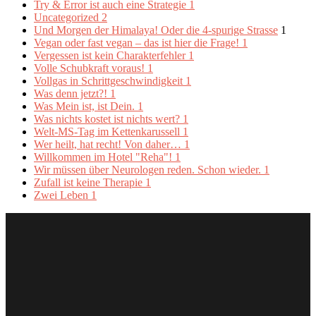
Try & Error ist auch eine Strategie
1
Uncategorized
2
Und Morgen der Himalaya! Oder die 4-spurige Strasse
1
Vegan oder fast vegan – das ist hier die Frage!
1
Vergessen ist kein Charakterfehler
1
Volle Schubkraft voraus!
1
Vollgas in Schrittgeschwindigkeit
1
Was denn jetzt?!
1
Was Mein ist, ist Dein.
1
Was nichts kostet ist nichts wert?
1
Welt-MS-Tag im Kettenkarussell
1
Wer heilt, hat recht! Von daher…
1
Willkommen im Hotel "Reha"!
1
Wir müssen über Neurologen reden. Schon wieder.
1
Zufall ist keine Therapie
1
Zwei Leben
1