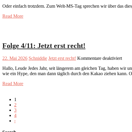
Oder einfach trotzdem. Zum Welt-MS-Tag sprechen wir über das diesj
Read More
Folge 4/11: Jetzt erst recht!
für
22. Mai 2026
Schniddie
Jetzt erst recht!
Kommentare deaktiviert
Folg
Hallo, Leude Jedes Jahr, seit längerem am gleichen Tag, haben wir u
4/11:
wie ein Hype, den man dann täglich durch den Kakao ziehen kann. 
Jetzt
erst
Read More
recht
1
2
3
4
›