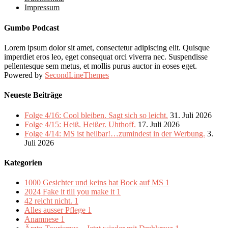
Impressum
Gumbo Podcast
Lorem ipsum dolor sit amet, consectetur adipiscing elit. Quisque
imperdiet eros leo, eget consequat orci viverra nec. Suspendisse
pellentesque sem metus, et mollis purus auctor in eoses eget.
Powered by
SecondLineThemes
Neueste Beiträge
Folge 4/16: Cool bleiben. Sagt sich so leicht.
31. Juli 2026
Folge 4/15: Heiß. Heißer. Uhthoff.
17. Juli 2026
Folge 4/14: MS ist heilbar!…zumindest in der Werbung.
3.
Juli 2026
Kategorien
1000 Gesichter und keins hat Bock auf MS
1
2024 Fake it till you make it
1
42 reicht nicht.
1
Alles ausser Pflege
1
Anamnese
1