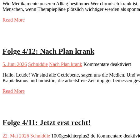
Wie Medikamente unseren Alltag bestimmenWer chronisch krank ist, k
Menschen, wenn Therapiepläne plötzlich wichtiger werden als spont
Read More
Folge 4/12: Nach Plan krank
für
5. Juni 2026
Schniddie
Nach Plan krank
Kommentare deaktiviert
Folg
Hallo, Leude! Wir sind alle Getriebene, sagen uns die Medien. Und wi
4/12
Kapitalismus und Industrie, die arbeitsfreie Zeit üppiger bemessen g
Nac
Plan
Read More
kran
Folge 4/11: Jetzt erst recht!
22. Mai 2026
Schniddie
1000gesichterplus2.de
Kommentare deaktivie