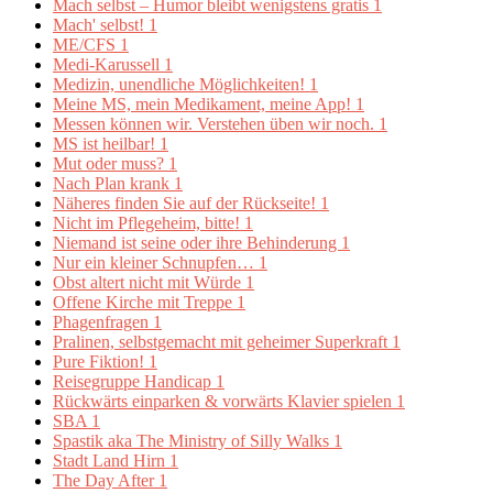
Mach selbst – Humor bleibt wenigstens gratis
1
Mach' selbst!
1
ME/CFS
1
Medi-Karussell
1
Medizin, unendliche Möglichkeiten!
1
Meine MS, mein Medikament, meine App!
1
Messen können wir. Verstehen üben wir noch.
1
MS ist heilbar!
1
Mut oder muss?
1
Nach Plan krank
1
Näheres finden Sie auf der Rückseite!
1
Nicht im Pflegeheim, bitte!
1
Niemand ist seine oder ihre Behinderung
1
Nur ein kleiner Schnupfen…
1
Obst altert nicht mit Würde
1
Offene Kirche mit Treppe
1
Phagenfragen
1
Pralinen, selbstgemacht mit geheimer Superkraft
1
Pure Fiktion!
1
Reisegruppe Handicap
1
Rückwärts einparken & vorwärts Klavier spielen
1
SBA
1
Spastik aka The Ministry of Silly Walks
1
Stadt Land Hirn
1
The Day After
1