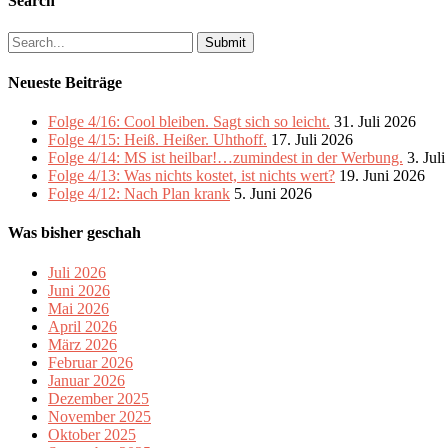
Search
Search
for:
Neueste Beiträge
Folge 4/16: Cool bleiben. Sagt sich so leicht.
31. Juli 2026
Folge 4/15: Heiß. Heißer. Uhthoff.
17. Juli 2026
Folge 4/14: MS ist heilbar!…zumindest in der Werbung.
3. Jul
Folge 4/13: Was nichts kostet, ist nichts wert?
19. Juni 2026
Folge 4/12: Nach Plan krank
5. Juni 2026
Was bisher geschah
Juli 2026
Juni 2026
Mai 2026
April 2026
März 2026
Februar 2026
Januar 2026
Dezember 2025
November 2025
Oktober 2025