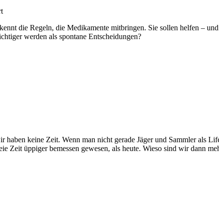
für
t
Folge
nnt die Regeln, die Medikamente mitbringen. Sie sollen helfen – und 
4/12:
chtiger werden als spontane Entscheidungen?
Nach
Plan
krank
e
r haben keine Zeit. Wenn man nicht gerade Jäger und Sammler als Lifes
:
freie Zeit üppiger bemessen gewesen, als heute. Wieso sind wir dann me
h
k