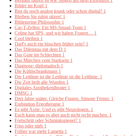
Bergauf fahren ist wie Singen auf dem Eiffelturm
1
Bilder im Kopf
1
Bist du noch analog krank oder schon digital?
1
Bleiben Sie ruhig sitzen!
1
Blütenreine Philosophie
1
Car-T-Zellen: Ein MS-Squad-Team
1
Celine hat SPS, und wir haben Fragen…
1
Cool bleiben
1
Darf's auch ein bisschen früher sein?
1
Das Dilemma mit dem D
1
Das Gute im Schlechten
1
Das Märchen vom Starksein
1
Diagnose: diplomatisch
1
Die Kühlschrankmaus
1
Die Leitlinie ist die Leitlinie ist die Leitlinie.
1
Die Zeit heilt alle Wunden
1
Digitales Apothekentheater
1
DMSG
1
Drei Jahre später. Gleiche Fragen. Simone Ferner.
1
Endstation Ergotherapie
1
Es gibt Ärzte. Und es gibt Neurologen.
1
Euch kann man es aber auch nicht recht machen.
1
Fortschritt oder Schminkspiegel?
1
Friss oder stirb
1
Früher war mehr Lametta
1