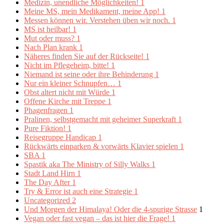
Medizin, unendliche Möglichkeiten!
1
Meine MS, mein Medikament, meine App!
1
Messen können wir. Verstehen üben wir noch.
1
MS ist heilbar!
1
Mut oder muss?
1
Nach Plan krank
1
Näheres finden Sie auf der Rückseite!
1
Nicht im Pflegeheim, bitte!
1
Niemand ist seine oder ihre Behinderung
1
Nur ein kleiner Schnupfen…
1
Obst altert nicht mit Würde
1
Offene Kirche mit Treppe
1
Phagenfragen
1
Pralinen, selbstgemacht mit geheimer Superkraft
1
Pure Fiktion!
1
Reisegruppe Handicap
1
Rückwärts einparken & vorwärts Klavier spielen
1
SBA
1
Spastik aka The Ministry of Silly Walks
1
Stadt Land Hirn
1
The Day After
1
Try & Error ist auch eine Strategie
1
Uncategorized
2
Und Morgen der Himalaya! Oder die 4-spurige Strasse
1
Vegan oder fast vegan – das ist hier die Frage!
1