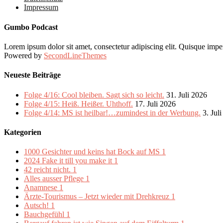
Impressum
Gumbo Podcast
Lorem ipsum dolor sit amet, consectetur adipiscing elit. Quisque imper
Powered by
SecondLineThemes
Neueste Beiträge
Folge 4/16: Cool bleiben. Sagt sich so leicht.
31. Juli 2026
Folge 4/15: Heiß. Heißer. Uhthoff.
17. Juli 2026
Folge 4/14: MS ist heilbar!…zumindest in der Werbung.
3. Jul
Kategorien
1000 Gesichter und keins hat Bock auf MS
1
2024 Fake it till you make it
1
42 reicht nicht.
1
Alles ausser Pflege
1
Anamnese
1
Ärzte-Tourismus – Jetzt wieder mit Drehkreuz
1
Autsch!
1
Bauchgefühl
1