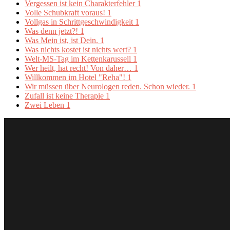
Vergessen ist kein Charakterfehler
1
Volle Schubkraft voraus!
1
Vollgas in Schrittgeschwindigkeit
1
Was denn jetzt?!
1
Was Mein ist, ist Dein.
1
Was nichts kostet ist nichts wert?
1
Welt-MS-Tag im Kettenkarussell
1
Wer heilt, hat recht! Von daher…
1
Willkommen im Hotel "Reha"!
1
Wir müssen über Neurologen reden. Schon wieder.
1
Zufall ist keine Therapie
1
Zwei Leben
1