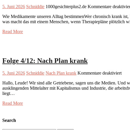
5. Juni 2026
Schniddie
1000gesichterplus2.de
Kommentare deaktivier
Wie Medikamente unseren Alltag bestimmenWer chronisch krank ist, ke
was macht das mit einem Menschen, wenn Therapiepläne plötzlich wi
Read More
Folge 4/12: Nach Plan krank
für
5. Juni 2026
Schniddie
Nach Plan krank
Kommentare deaktiviert
Folg
Hallo, Leude! Wir sind alle Getriebene, sagen uns die Medien. Und wi
4/12
ausklingenden Mittelalter mit Kapitalismus und Industrie, die arbeits
Nac
liegt…
Plan
kran
Read More
Search