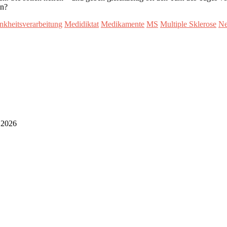
en?
nkheitsverarbeitung
Medidiktat
Medikamente
MS
Multiple Sklerose
Ne
i 2026