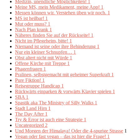
Medizin, unendliche Möglichkeiten!
1
Meine MS, mein Medikament, meine App!
1
Messen können wir. Verstehen üben wir noch.
1
MS ist heilbar!
1
Mut oder muss?
1
Nach Plan krank
1
Näheres finden Sie auf der Rückseite!
1
Nicht im Pflegeheim, bitte!
1
Niemand ist seine oder ihre Behinderung
1
Nur ein kleiner Schnupfen…
1
Obst altert nicht mit Würde
1
Offene Kirche mit Treppe
1
Phagenfragen
1
Pralinen, selbstgemacht mit geheimer Superkraft
1
Pure Fiktion!
1
Reisegruppe Handicap
1
Rückwärts einparken & vorwärts Klavier spielen
1
SBA
1
Spastik aka The Ministry of Silly Walks
1
Stadt Land Hirn
1
The Day After
1
Try & Error ist auch eine Strategie
1
Uncategorized
2
Und Morgen der Himalaya! Oder die 4-spurige Strasse
1
Vegan oder fast vegan – das ist hier die Frage!
1