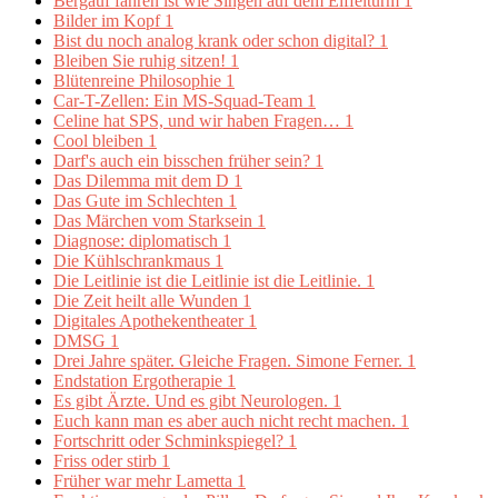
Bergauf fahren ist wie Singen auf dem Eiffelturm
1
Bilder im Kopf
1
Bist du noch analog krank oder schon digital?
1
Bleiben Sie ruhig sitzen!
1
Blütenreine Philosophie
1
Car-T-Zellen: Ein MS-Squad-Team
1
Celine hat SPS, und wir haben Fragen…
1
Cool bleiben
1
Darf's auch ein bisschen früher sein?
1
Das Dilemma mit dem D
1
Das Gute im Schlechten
1
Das Märchen vom Starksein
1
Diagnose: diplomatisch
1
Die Kühlschrankmaus
1
Die Leitlinie ist die Leitlinie ist die Leitlinie.
1
Die Zeit heilt alle Wunden
1
Digitales Apothekentheater
1
DMSG
1
Drei Jahre später. Gleiche Fragen. Simone Ferner.
1
Endstation Ergotherapie
1
Es gibt Ärzte. Und es gibt Neurologen.
1
Euch kann man es aber auch nicht recht machen.
1
Fortschritt oder Schminkspiegel?
1
Friss oder stirb
1
Früher war mehr Lametta
1