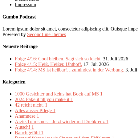
Impressum
Gumbo Podcast
Lorem ipsum dolor sit amet, consectetur adipiscing elit. Quisque imper
Powered by
SecondLineThemes
Neueste Beiträge
Folge 4/16: Cool bleiben. Sagt sich so leicht.
31. Juli 2026
Folge 4/15: Heiß. Heißer. Uhthoff.
17. Juli 2026
Folge 4/14: MS ist heilbar!…zumindest in der Werbung.
3. Jul
Kategorien
1000 Gesichter und keins hat Bock auf MS
1
2024 Fake it till you make it
1
42 reicht nicht.
1
Alles ausser Pflege
1
Anamnese
1
Ärzte-Tourismus – Jetzt wieder mit Drehkreuz
1
Autsch!
1
Bauchgefühl
1