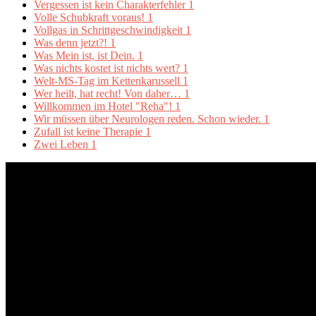
Vergessen ist kein Charakterfehler
1
Volle Schubkraft voraus!
1
Vollgas in Schrittgeschwindigkeit
1
Was denn jetzt?!
1
Was Mein ist, ist Dein.
1
Was nichts kostet ist nichts wert?
1
Welt-MS-Tag im Kettenkarussell
1
Wer heilt, hat recht! Von daher…
1
Willkommen im Hotel "Reha"!
1
Wir müssen über Neurologen reden. Schon wieder.
1
Zufall ist keine Therapie
1
Zwei Leben
1