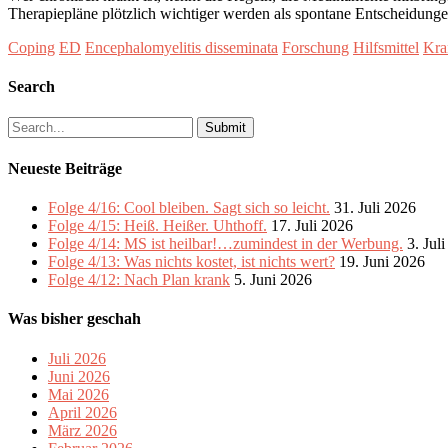
Therapiepläne plötzlich wichtiger werden als spontane Entscheidung
Coping
ED
Encephalomyelitis disseminata
Forschung
Hilfsmittel
Kra
Search
Search
for:
Neueste Beiträge
Folge 4/16: Cool bleiben. Sagt sich so leicht.
31. Juli 2026
Folge 4/15: Heiß. Heißer. Uhthoff.
17. Juli 2026
Folge 4/14: MS ist heilbar!…zumindest in der Werbung.
3. Jul
Folge 4/13: Was nichts kostet, ist nichts wert?
19. Juni 2026
Folge 4/12: Nach Plan krank
5. Juni 2026
Was bisher geschah
Juli 2026
Juni 2026
Mai 2026
April 2026
März 2026