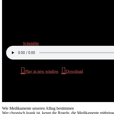
Folge 4/12: Nach Plan krank
5. Juni 2026
Schniddie
Podcast:
Play in new window
|
Download
Wie Medikamente unseren Alltag bestimmen
Wer chronisch krank ist, kennt die Regeln, die Medikamente mitbring