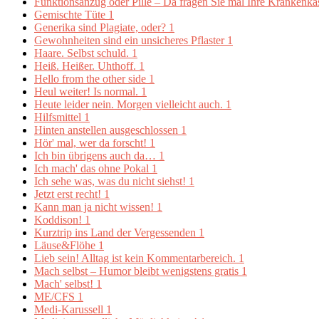
Funktionsanzug oder Pille – Da fragen Sie mal Ihre Krankenk
Gemischte Tüte
1
Generika sind Plagiate, oder?
1
Gewohnheiten sind ein unsicheres Pflaster
1
Haare. Selbst schuld.
1
Heiß. Heißer. Uhthoff.
1
Hello from the other side
1
Heul weiter! Is normal.
1
Heute leider nein. Morgen vielleicht auch.
1
Hilfsmittel
1
Hinten anstellen ausgeschlossen
1
Hör' mal, wer da forscht!
1
Ich bin übrigens auch da…
1
Ich mach' das ohne Pokal
1
Ich sehe was, was du nicht siehst!
1
Jetzt erst recht!
1
Kann man ja nicht wissen!
1
Koddison!
1
Kurztrip ins Land der Vergessenden
1
Läuse&Flöhe
1
Lieb sein! Alltag ist kein Kommentarbereich.
1
Mach selbst – Humor bleibt wenigstens gratis
1
Mach' selbst!
1
ME/CFS
1
Medi-Karussell
1