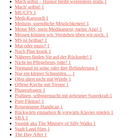
Mach selbst – Humor bleibt wenigstens gratis
1
Mach' selbst!
1
ME/CFS
1
Medi-Karussell
1
Medizin, unendliche Möglichkeiten!
1
Meine MS, mein Medikament, meine App!
1
Messen können wir. Verstehen üben wir noch.
1
MS ist heilbar!
1
Mut oder muss?
1
Nach Plan krank
1
Näheres finden Sie auf der Rückseite!
1
Nicht im Pflegeheim, bitte!
1
Niemand ist seine oder ihre Behinderung
1
Nur ein kleiner Schnupfen…
1
Obst altert nicht mit Würde
1
Offene Kirche mit Treppe
1
Phagenfragen
1
Pralinen, selbstgemacht mit geheimer Superkraft
1
Pure Fiktion!
1
Reisegruppe Handicap
1
Rückwärts einparken & vorwärts Klavier spielen
1
SBA
1
Spastik aka The Ministry of Silly Walks
1
Stadt Land Hirn
1
The Day After
1