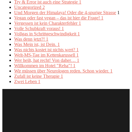
Try & Error ist auch eine Strategie
1
Uncategorized
2
Und Morgen der Himalaya! Oder die 4-spurige Strasse
1
Vegan oder fast vegan – das ist hier die Frage!
1
Vergessen ist kein Charakterfehler
1
Volle Schubkraft voraus!
1
Vollgas in Schrittgeschwindigkeit
1
Was denn jetzt?!
1
Was Mein ist, ist Dein.
1
Was nichts kostet ist nichts wert?
1
Welt-MS-Tag im Kettenkarussell
1
Wer heilt, hat recht! Von daher…
1
Willkommen im Hotel "Reha"!
1
Wir müssen über Neurologen reden. Schon wieder.
1
Zufall ist keine Therapie
1
Zwei Leben
1