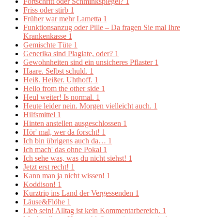
Fortschritt oder Schminkspiegel?
1
Friss oder stirb
1
Früher war mehr Lametta
1
Funktionsanzug oder Pille – Da fragen Sie mal Ihre
Krankenkasse
1
Gemischte Tüte
1
Generika sind Plagiate, oder?
1
Gewohnheiten sind ein unsicheres Pflaster
1
Haare. Selbst schuld.
1
Heiß. Heißer. Uhthoff.
1
Hello from the other side
1
Heul weiter! Is normal.
1
Heute leider nein. Morgen vielleicht auch.
1
Hilfsmittel
1
Hinten anstellen ausgeschlossen
1
Hör' mal, wer da forscht!
1
Ich bin übrigens auch da…
1
Ich mach' das ohne Pokal
1
Ich sehe was, was du nicht siehst!
1
Jetzt erst recht!
1
Kann man ja nicht wissen!
1
Koddison!
1
Kurztrip ins Land der Vergessenden
1
Läuse&Flöhe
1
Lieb sein! Alltag ist kein Kommentarbereich.
1