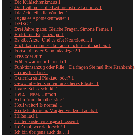
Die Kühlschrankmaus
1
Die Leitlinie ist die Leitlinie ist die Leitlinie.
1
Die Zeit heilt alle Wunden
1
Digitales Apothekentheater
1
DMSG
1
Drei Jahre später. Gleiche Fragen. Simone Ferner.
1
Endstation Ergotherapie
1
Es gibt Ärzte. Und es gibt Neurologen.
1
Euch kann man es aber auch nicht recht machen.
1
Fortschritt oder Schminkspiegel?
1
Friss oder stirb
1
Früher war mehr Lametta
1
Funktionsanzug oder Pille – Da fragen Sie mal Ihre Krankenk
Gemischte Tüte
1
Generika sind Plagiate, oder?
1
Gewohnheiten sind ein unsicheres Pflaster
1
Haare. Selbst schuld.
1
Heiß. Heißer. Uhthoff.
1
Hello from the other side
1
Heul weiter! Is normal.
1
Heute leider nein. Morgen vielleicht auch.
1
Hilfsmittel
1
Hinten anstellen ausgeschlossen
1
Hör' mal, wer da forscht!
1
Ich bin übrigens auch da…
1