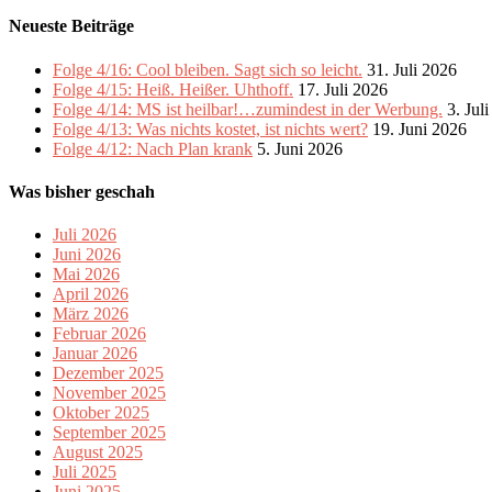
Neueste Beiträge
Folge 4/16: Cool bleiben. Sagt sich so leicht.
31. Juli 2026
Folge 4/15: Heiß. Heißer. Uhthoff.
17. Juli 2026
Folge 4/14: MS ist heilbar!…zumindest in der Werbung.
3. Jul
Folge 4/13: Was nichts kostet, ist nichts wert?
19. Juni 2026
Folge 4/12: Nach Plan krank
5. Juni 2026
Was bisher geschah
Juli 2026
Juni 2026
Mai 2026
April 2026
März 2026
Februar 2026
Januar 2026
Dezember 2025
November 2025
Oktober 2025
September 2025
August 2025
Juli 2025
Juni 2025