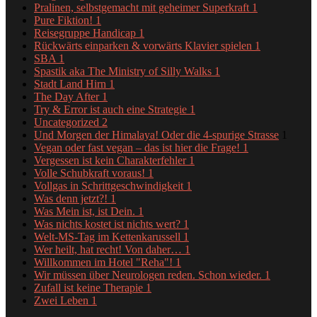
Pralinen, selbstgemacht mit geheimer Superkraft
1
Pure Fiktion!
1
Reisegruppe Handicap
1
Rückwärts einparken & vorwärts Klavier spielen
1
SBA
1
Spastik aka The Ministry of Silly Walks
1
Stadt Land Hirn
1
The Day After
1
Try & Error ist auch eine Strategie
1
Uncategorized
2
Und Morgen der Himalaya! Oder die 4-spurige Strasse
1
Vegan oder fast vegan – das ist hier die Frage!
1
Vergessen ist kein Charakterfehler
1
Volle Schubkraft voraus!
1
Vollgas in Schrittgeschwindigkeit
1
Was denn jetzt?!
1
Was Mein ist, ist Dein.
1
Was nichts kostet ist nichts wert?
1
Welt-MS-Tag im Kettenkarussell
1
Wer heilt, hat recht! Von daher…
1
Willkommen im Hotel "Reha"!
1
Wir müssen über Neurologen reden. Schon wieder.
1
Zufall ist keine Therapie
1
Zwei Leben
1