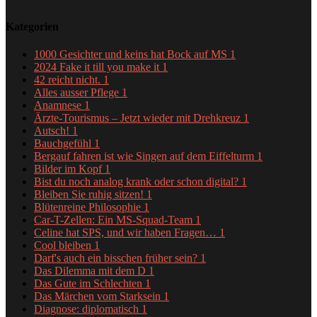
Kategorien
1000 Gesichter und keins hat Bock auf MS
1
2024 Fake it till you make it
1
42 reicht nicht.
1
Alles ausser Pflege
1
Anamnese
1
Ärzte-Tourismus – Jetzt wieder mit Drehkreuz
1
Autsch!
1
Bauchgefühl
1
Bergauf fahren ist wie Singen auf dem Eiffelturm
1
Bilder im Kopf
1
Bist du noch analog krank oder schon digital?
1
Bleiben Sie ruhig sitzen!
1
Blütenreine Philosophie
1
Car-T-Zellen: Ein MS-Squad-Team
1
Celine hat SPS, und wir haben Fragen…
1
Cool bleiben
1
Darf's auch ein bisschen früher sein?
1
Das Dilemma mit dem D
1
Das Gute im Schlechten
1
Das Märchen vom Starksein
1
Diagnose: diplomatisch
1