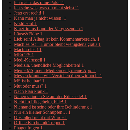
Ich mach' das ohne Pokal
1
Ich sehe was, was du nicht siehst!
1
Jetzt erst recht!
1
Kann man ja nicht wissen!
1
Koddison!
1
Kurztrip ins Land der Vergessenden
1
Läuse&Flöhe
1
Lieb sein! Alltag ist kein Kommentarbereich.
1
Mach selbst – Humor bleibt wenigstens gratis
1
Mach' selbst!
1
ME/CFS
1
Medi-Karussell
1
Medizin, unendliche Möglichkeiten!
1
Meine MS, mein Medikament, meine App!
1
Messen können wir. Verstehen üben wir noch.
1
MS ist heilbar!
1
Mut oder muss?
1
Nach Plan krank
1
Näheres finden Sie auf der Rückseite!
1
Nicht im Pflegeheim, bitte!
1
Niemand ist seine oder ihre Behinderung
1
Nur ein kleiner Schnupfen…
1
Obst altert nicht mit Würde
1
Offene Kirche mit Treppe
1
Phagenfragen
1