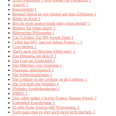
Ärzte-Tourismus – Jetzt wieder mit Drehkreuz
1
Autsch!
1
Bauchgefühl
1
Bergauf fahren ist wie Singen auf dem Eiffelturm
1
Bilder im Kopf
1
Bist du noch analog krank oder schon digital?
1
Bleiben Sie ruhig sitzen!
1
Blütenreine Philosophie
1
Car-T-Zellen: Ein MS-Squad-Team
1
Celine hat SPS, und wir haben Fragen…
1
Cool bleiben
1
Darf's auch ein bisschen früher sein?
1
Das Dilemma mit dem D
1
Das Gute im Schlechten
1
Das Märchen vom Starksein
1
Diagnose: diplomatisch
1
Die Kühlschrankmaus
1
Die Leitlinie ist die Leitlinie ist die Leitlinie.
1
Die Zeit heilt alle Wunden
1
Digitales Apothekentheater
1
DMSG
1
Drei Jahre später. Gleiche Fragen. Simone Ferner.
1
Endstation Ergotherapie
1
Es gibt Ärzte. Und es gibt Neurologen.
1
Euch kann man es aber auch nicht recht machen.
1