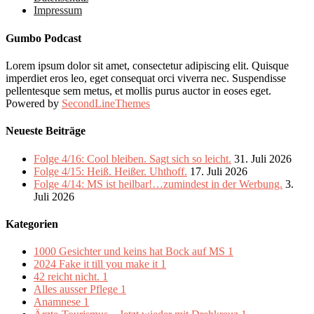
Impressum
Gumbo Podcast
Lorem ipsum dolor sit amet, consectetur adipiscing elit. Quisque
imperdiet eros leo, eget consequat orci viverra nec. Suspendisse
pellentesque sem metus, et mollis purus auctor in eoses eget.
Powered by
SecondLineThemes
Neueste Beiträge
Folge 4/16: Cool bleiben. Sagt sich so leicht.
31. Juli 2026
Folge 4/15: Heiß. Heißer. Uhthoff.
17. Juli 2026
Folge 4/14: MS ist heilbar!…zumindest in der Werbung.
3.
Juli 2026
Kategorien
1000 Gesichter und keins hat Bock auf MS
1
2024 Fake it till you make it
1
42 reicht nicht.
1
Alles ausser Pflege
1
Anamnese
1