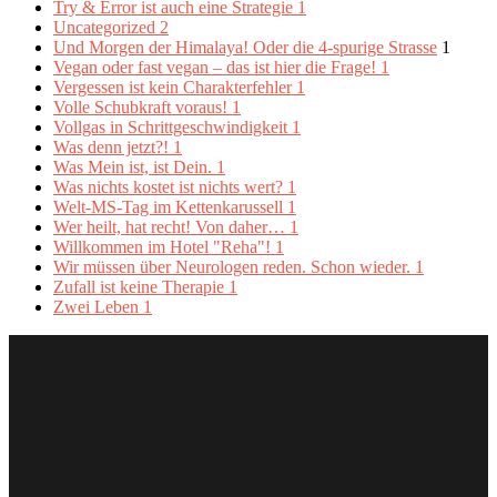
Try & Error ist auch eine Strategie
1
Uncategorized
2
Und Morgen der Himalaya! Oder die 4-spurige Strasse
1
Vegan oder fast vegan – das ist hier die Frage!
1
Vergessen ist kein Charakterfehler
1
Volle Schubkraft voraus!
1
Vollgas in Schrittgeschwindigkeit
1
Was denn jetzt?!
1
Was Mein ist, ist Dein.
1
Was nichts kostet ist nichts wert?
1
Welt-MS-Tag im Kettenkarussell
1
Wer heilt, hat recht! Von daher…
1
Willkommen im Hotel "Reha"!
1
Wir müssen über Neurologen reden. Schon wieder.
1
Zufall ist keine Therapie
1
Zwei Leben
1