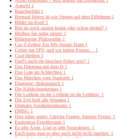
Ärzte-Tourismus – Jetzt wieder mit Drehkreuz
1
Autsch!
1
Bauchgefühl
1
Bergauf fahren ist wie Singen auf dem Eiffelturm
1
Bilder im Kopf
1
Bist du noch analog krank oder schon digital?
1
Bleiben Sie ruhig sitzen!
1
Blütenreine Philosophie
1
Car-T-Zellen: Ein MS-Squad-Team
1
Celine hat SPS, und wir haben Fragen…
1
Cool bleiben
1
Darf's auch ein bisschen früher sein?
1
Das Dilemma mit dem D
1
Das Gute im Schlechten
1
Das Märchen vom Starksein
1
Diagnose: diplomatisch
1
Die Kühlschrankmaus
1
Die Leitlinie ist die Leitlinie ist die Leitlinie.
1
Die Zeit heilt alle Wunden
1
Digitales Apothekentheater
1
DMSG
1
Drei Jahre später. Gleiche Fragen. Simone Ferner.
1
Endstation Ergotherapie
1
Es gibt Ärzte. Und es gibt Neurologen.
1
Euch kann man es aber auch nicht recht machen.
1