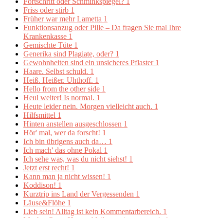
Fortschritt oder Schminkspiegel?
1
Friss oder stirb
1
Früher war mehr Lametta
1
Funktionsanzug oder Pille – Da fragen Sie mal Ihre
Krankenkasse
1
Gemischte Tüte
1
Generika sind Plagiate, oder?
1
Gewohnheiten sind ein unsicheres Pflaster
1
Haare. Selbst schuld.
1
Heiß. Heißer. Uhthoff.
1
Hello from the other side
1
Heul weiter! Is normal.
1
Heute leider nein. Morgen vielleicht auch.
1
Hilfsmittel
1
Hinten anstellen ausgeschlossen
1
Hör' mal, wer da forscht!
1
Ich bin übrigens auch da…
1
Ich mach' das ohne Pokal
1
Ich sehe was, was du nicht siehst!
1
Jetzt erst recht!
1
Kann man ja nicht wissen!
1
Koddison!
1
Kurztrip ins Land der Vergessenden
1
Läuse&Flöhe
1
Lieb sein! Alltag ist kein Kommentarbereich.
1