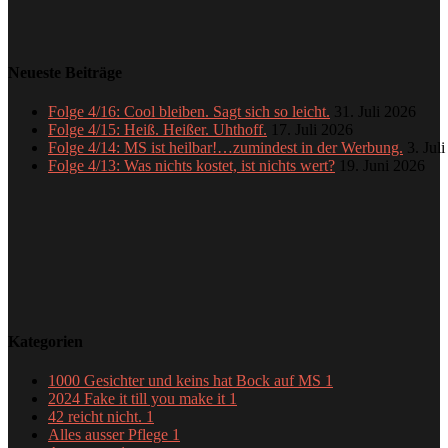
Neueste Beiträge
Folge 4/16: Cool bleiben. Sagt sich so leicht.
31. Juli 2026
Folge 4/15: Heiß. Heißer. Uhthoff.
17. Juli 2026
Folge 4/14: MS ist heilbar!…zumindest in der Werbung.
3. Jul
Folge 4/13: Was nichts kostet, ist nichts wert?
19. Juni 2026
Kategorien
1000 Gesichter und keins hat Bock auf MS
1
2024 Fake it till you make it
1
42 reicht nicht.
1
Alles ausser Pflege
1