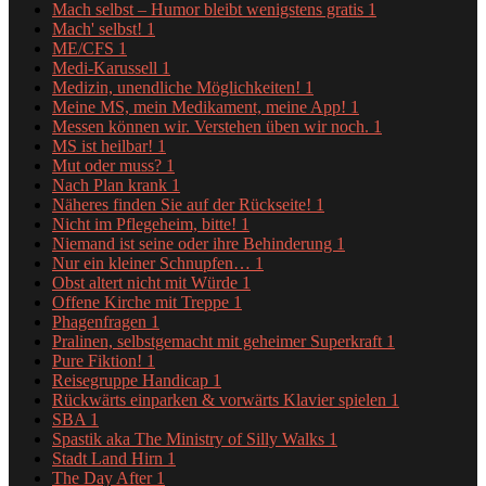
Mach selbst – Humor bleibt wenigstens gratis
1
Mach' selbst!
1
ME/CFS
1
Medi-Karussell
1
Medizin, unendliche Möglichkeiten!
1
Meine MS, mein Medikament, meine App!
1
Messen können wir. Verstehen üben wir noch.
1
MS ist heilbar!
1
Mut oder muss?
1
Nach Plan krank
1
Näheres finden Sie auf der Rückseite!
1
Nicht im Pflegeheim, bitte!
1
Niemand ist seine oder ihre Behinderung
1
Nur ein kleiner Schnupfen…
1
Obst altert nicht mit Würde
1
Offene Kirche mit Treppe
1
Phagenfragen
1
Pralinen, selbstgemacht mit geheimer Superkraft
1
Pure Fiktion!
1
Reisegruppe Handicap
1
Rückwärts einparken & vorwärts Klavier spielen
1
SBA
1
Spastik aka The Ministry of Silly Walks
1
Stadt Land Hirn
1
The Day After
1