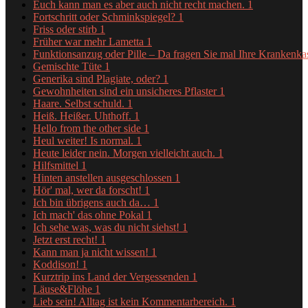
Euch kann man es aber auch nicht recht machen.
1
Fortschritt oder Schminkspiegel?
1
Friss oder stirb
1
Früher war mehr Lametta
1
Funktionsanzug oder Pille – Da fragen Sie mal Ihre Krankenk
Gemischte Tüte
1
Generika sind Plagiate, oder?
1
Gewohnheiten sind ein unsicheres Pflaster
1
Haare. Selbst schuld.
1
Heiß. Heißer. Uhthoff.
1
Hello from the other side
1
Heul weiter! Is normal.
1
Heute leider nein. Morgen vielleicht auch.
1
Hilfsmittel
1
Hinten anstellen ausgeschlossen
1
Hör' mal, wer da forscht!
1
Ich bin übrigens auch da…
1
Ich mach' das ohne Pokal
1
Ich sehe was, was du nicht siehst!
1
Jetzt erst recht!
1
Kann man ja nicht wissen!
1
Koddison!
1
Kurztrip ins Land der Vergessenden
1
Läuse&Flöhe
1
Lieb sein! Alltag ist kein Kommentarbereich.
1