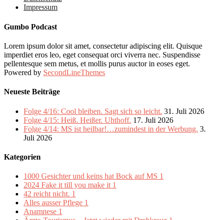
Impressum
Gumbo Podcast
Lorem ipsum dolor sit amet, consectetur adipiscing elit. Quisque
imperdiet eros leo, eget consequat orci viverra nec. Suspendisse
pellentesque sem metus, et mollis purus auctor in eoses eget.
Powered by
SecondLineThemes
Neueste Beiträge
Folge 4/16: Cool bleiben. Sagt sich so leicht.
31. Juli 2026
Folge 4/15: Heiß. Heißer. Uhthoff.
17. Juli 2026
Folge 4/14: MS ist heilbar!…zumindest in der Werbung.
3.
Juli 2026
Kategorien
1000 Gesichter und keins hat Bock auf MS
1
2024 Fake it till you make it
1
42 reicht nicht.
1
Alles ausser Pflege
1
Anamnese
1