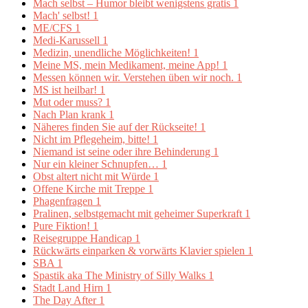
Mach selbst – Humor bleibt wenigstens gratis
1
Mach' selbst!
1
ME/CFS
1
Medi-Karussell
1
Medizin, unendliche Möglichkeiten!
1
Meine MS, mein Medikament, meine App!
1
Messen können wir. Verstehen üben wir noch.
1
MS ist heilbar!
1
Mut oder muss?
1
Nach Plan krank
1
Näheres finden Sie auf der Rückseite!
1
Nicht im Pflegeheim, bitte!
1
Niemand ist seine oder ihre Behinderung
1
Nur ein kleiner Schnupfen…
1
Obst altert nicht mit Würde
1
Offene Kirche mit Treppe
1
Phagenfragen
1
Pralinen, selbstgemacht mit geheimer Superkraft
1
Pure Fiktion!
1
Reisegruppe Handicap
1
Rückwärts einparken & vorwärts Klavier spielen
1
SBA
1
Spastik aka The Ministry of Silly Walks
1
Stadt Land Hirn
1
The Day After
1