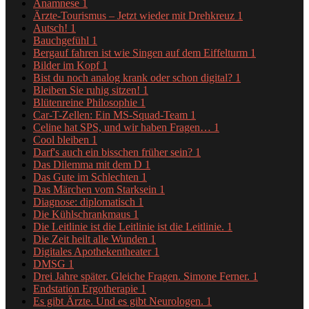
Anamnese
1
Ärzte-Tourismus – Jetzt wieder mit Drehkreuz
1
Autsch!
1
Bauchgefühl
1
Bergauf fahren ist wie Singen auf dem Eiffelturm
1
Bilder im Kopf
1
Bist du noch analog krank oder schon digital?
1
Bleiben Sie ruhig sitzen!
1
Blütenreine Philosophie
1
Car-T-Zellen: Ein MS-Squad-Team
1
Celine hat SPS, und wir haben Fragen…
1
Cool bleiben
1
Darf's auch ein bisschen früher sein?
1
Das Dilemma mit dem D
1
Das Gute im Schlechten
1
Das Märchen vom Starksein
1
Diagnose: diplomatisch
1
Die Kühlschrankmaus
1
Die Leitlinie ist die Leitlinie ist die Leitlinie.
1
Die Zeit heilt alle Wunden
1
Digitales Apothekentheater
1
DMSG
1
Drei Jahre später. Gleiche Fragen. Simone Ferner.
1
Endstation Ergotherapie
1
Es gibt Ärzte. Und es gibt Neurologen.
1