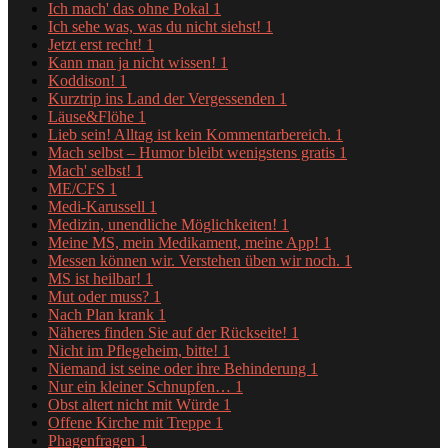
Ich mach' das ohne Pokal
1
Ich sehe was, was du nicht siehst!
1
Jetzt erst recht!
1
Kann man ja nicht wissen!
1
Koddison!
1
Kurztrip ins Land der Vergessenden
1
Läuse&Flöhe
1
Lieb sein! Alltag ist kein Kommentarbereich.
1
Mach selbst – Humor bleibt wenigstens gratis
1
Mach' selbst!
1
ME/CFS
1
Medi-Karussell
1
Medizin, unendliche Möglichkeiten!
1
Meine MS, mein Medikament, meine App!
1
Messen können wir. Verstehen üben wir noch.
1
MS ist heilbar!
1
Mut oder muss?
1
Nach Plan krank
1
Näheres finden Sie auf der Rückseite!
1
Nicht im Pflegeheim, bitte!
1
Niemand ist seine oder ihre Behinderung
1
Nur ein kleiner Schnupfen…
1
Obst altert nicht mit Würde
1
Offene Kirche mit Treppe
1
Phagenfragen
1