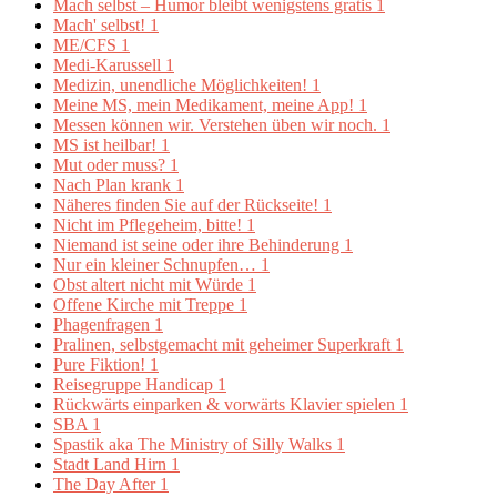
Mach selbst – Humor bleibt wenigstens gratis
1
Mach' selbst!
1
ME/CFS
1
Medi-Karussell
1
Medizin, unendliche Möglichkeiten!
1
Meine MS, mein Medikament, meine App!
1
Messen können wir. Verstehen üben wir noch.
1
MS ist heilbar!
1
Mut oder muss?
1
Nach Plan krank
1
Näheres finden Sie auf der Rückseite!
1
Nicht im Pflegeheim, bitte!
1
Niemand ist seine oder ihre Behinderung
1
Nur ein kleiner Schnupfen…
1
Obst altert nicht mit Würde
1
Offene Kirche mit Treppe
1
Phagenfragen
1
Pralinen, selbstgemacht mit geheimer Superkraft
1
Pure Fiktion!
1
Reisegruppe Handicap
1
Rückwärts einparken & vorwärts Klavier spielen
1
SBA
1
Spastik aka The Ministry of Silly Walks
1
Stadt Land Hirn
1
The Day After
1