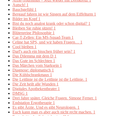
Ärzte-Tourismus – Jetzt wieder mit Drehkreuz
1
Autsch!
1
Bauchgefühl
1
Bergauf fahren ist wie Singen auf dem Eiffelturm
1
Bilder im Kopf
1
Bist du noch analog krank oder schon digital?
1
Bleiben Sie ruhig sitzen!
1
Blütenreine Philosophie
1
Car-T-Zellen: Ein MS-Squad-Team
1
Celine hat SPS, und wir haben Fragen…
1
Cool bleiben
1
Darf's auch ein bisschen früher sein?
1
Das Dilemma mit dem D
1
Das Gute im Schlechten
1
Das Märchen vom Starksein
1
Diagnose: diplomatisch
1
Die Kühlschrankmaus
1
Die Leitlinie ist die Leitlinie ist die Leitlinie.
1
Die Zeit heilt alle Wunden
1
Digitales Apothekentheater
1
DMSG
1
Drei Jahre später. Gleiche Fragen. Simone Ferner.
1
Endstation Ergotherapie
1
Es gibt Ärzte. Und es gibt Neurologen.
1
Euch kann man es aber auch nicht recht machen.
1