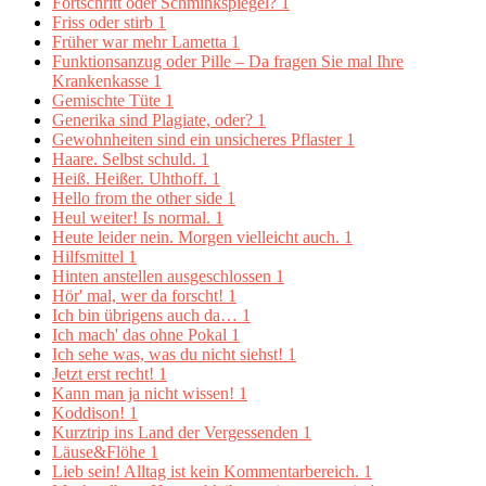
Fortschritt oder Schminkspiegel?
1
Friss oder stirb
1
Früher war mehr Lametta
1
Funktionsanzug oder Pille – Da fragen Sie mal Ihre
Krankenkasse
1
Gemischte Tüte
1
Generika sind Plagiate, oder?
1
Gewohnheiten sind ein unsicheres Pflaster
1
Haare. Selbst schuld.
1
Heiß. Heißer. Uhthoff.
1
Hello from the other side
1
Heul weiter! Is normal.
1
Heute leider nein. Morgen vielleicht auch.
1
Hilfsmittel
1
Hinten anstellen ausgeschlossen
1
Hör' mal, wer da forscht!
1
Ich bin übrigens auch da…
1
Ich mach' das ohne Pokal
1
Ich sehe was, was du nicht siehst!
1
Jetzt erst recht!
1
Kann man ja nicht wissen!
1
Koddison!
1
Kurztrip ins Land der Vergessenden
1
Läuse&Flöhe
1
Lieb sein! Alltag ist kein Kommentarbereich.
1