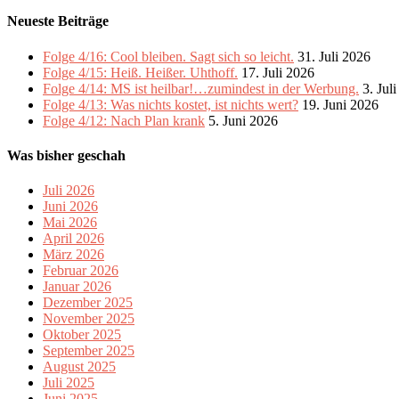
Neueste Beiträge
Folge 4/16: Cool bleiben. Sagt sich so leicht.
31. Juli 2026
Folge 4/15: Heiß. Heißer. Uhthoff.
17. Juli 2026
Folge 4/14: MS ist heilbar!…zumindest in der Werbung.
3. Jul
Folge 4/13: Was nichts kostet, ist nichts wert?
19. Juni 2026
Folge 4/12: Nach Plan krank
5. Juni 2026
Was bisher geschah
Juli 2026
Juni 2026
Mai 2026
April 2026
März 2026
Februar 2026
Januar 2026
Dezember 2025
November 2025
Oktober 2025
September 2025
August 2025
Juli 2025
Juni 2025