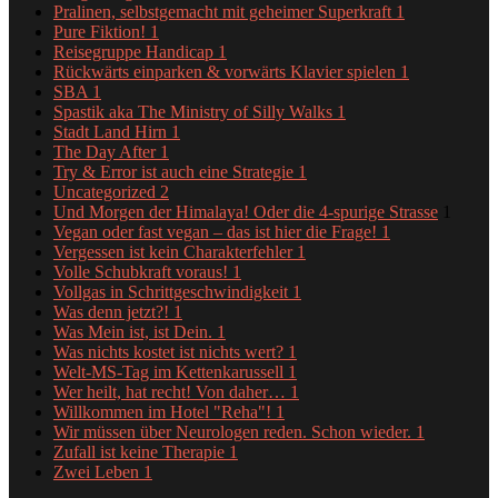
Pralinen, selbstgemacht mit geheimer Superkraft
1
Pure Fiktion!
1
Reisegruppe Handicap
1
Rückwärts einparken & vorwärts Klavier spielen
1
SBA
1
Spastik aka The Ministry of Silly Walks
1
Stadt Land Hirn
1
The Day After
1
Try & Error ist auch eine Strategie
1
Uncategorized
2
Und Morgen der Himalaya! Oder die 4-spurige Strasse
1
Vegan oder fast vegan – das ist hier die Frage!
1
Vergessen ist kein Charakterfehler
1
Volle Schubkraft voraus!
1
Vollgas in Schrittgeschwindigkeit
1
Was denn jetzt?!
1
Was Mein ist, ist Dein.
1
Was nichts kostet ist nichts wert?
1
Welt-MS-Tag im Kettenkarussell
1
Wer heilt, hat recht! Von daher…
1
Willkommen im Hotel "Reha"!
1
Wir müssen über Neurologen reden. Schon wieder.
1
Zufall ist keine Therapie
1
Zwei Leben
1