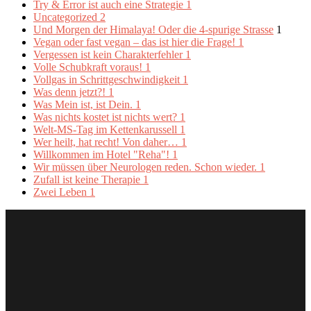
Try & Error ist auch eine Strategie
1
Uncategorized
2
Und Morgen der Himalaya! Oder die 4-spurige Strasse
1
Vegan oder fast vegan – das ist hier die Frage!
1
Vergessen ist kein Charakterfehler
1
Volle Schubkraft voraus!
1
Vollgas in Schrittgeschwindigkeit
1
Was denn jetzt?!
1
Was Mein ist, ist Dein.
1
Was nichts kostet ist nichts wert?
1
Welt-MS-Tag im Kettenkarussell
1
Wer heilt, hat recht! Von daher…
1
Willkommen im Hotel "Reha"!
1
Wir müssen über Neurologen reden. Schon wieder.
1
Zufall ist keine Therapie
1
Zwei Leben
1