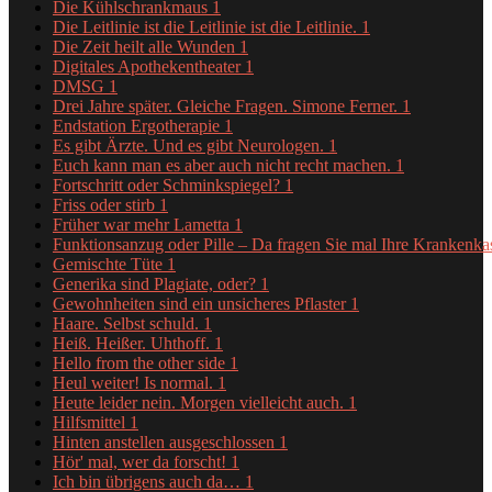
Die Kühlschrankmaus
1
Die Leitlinie ist die Leitlinie ist die Leitlinie.
1
Die Zeit heilt alle Wunden
1
Digitales Apothekentheater
1
DMSG
1
Drei Jahre später. Gleiche Fragen. Simone Ferner.
1
Endstation Ergotherapie
1
Es gibt Ärzte. Und es gibt Neurologen.
1
Euch kann man es aber auch nicht recht machen.
1
Fortschritt oder Schminkspiegel?
1
Friss oder stirb
1
Früher war mehr Lametta
1
Funktionsanzug oder Pille – Da fragen Sie mal Ihre Krankenk
Gemischte Tüte
1
Generika sind Plagiate, oder?
1
Gewohnheiten sind ein unsicheres Pflaster
1
Haare. Selbst schuld.
1
Heiß. Heißer. Uhthoff.
1
Hello from the other side
1
Heul weiter! Is normal.
1
Heute leider nein. Morgen vielleicht auch.
1
Hilfsmittel
1
Hinten anstellen ausgeschlossen
1
Hör' mal, wer da forscht!
1
Ich bin übrigens auch da…
1