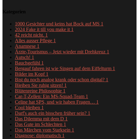
Kategorien
1000 Gesichter und keins hat Bock auf MS
1
2024 Fake it till you make it
1
42 reicht nicht.
1
Alles ausser Pflege
1
Anamnese
1
Ärzte-Tourismus – Jetzt wieder mit Drehkreuz
1
Autsch!
1
Bauchgefühl
1
Bergauf fahren ist wie Singen auf dem Eiffelturm
1
Bilder im Kopf
1
Bist du noch analog krank oder schon digital?
1
Bleiben Sie ruhig sitzen!
1
Blütenreine Philosophie
1
Car-T-Zellen: Ein MS-Squad-Team
1
Celine hat SPS, und wir haben Fragen…
1
Cool bleiben
1
Darf's auch ein bisschen früher sein?
1
Das Dilemma mit dem D
1
Das Gute im Schlechten
1
Das Märchen vom Starksein
1
Diagnose: diplomatisch
1