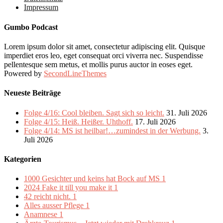
Impressum
Gumbo Podcast
Lorem ipsum dolor sit amet, consectetur adipiscing elit. Quisque
imperdiet eros leo, eget consequat orci viverra nec. Suspendisse
pellentesque sem metus, et mollis purus auctor in eoses eget.
Powered by
SecondLineThemes
Neueste Beiträge
Folge 4/16: Cool bleiben. Sagt sich so leicht.
31. Juli 2026
Folge 4/15: Heiß. Heißer. Uhthoff.
17. Juli 2026
Folge 4/14: MS ist heilbar!…zumindest in der Werbung.
3.
Juli 2026
Kategorien
1000 Gesichter und keins hat Bock auf MS
1
2024 Fake it till you make it
1
42 reicht nicht.
1
Alles ausser Pflege
1
Anamnese
1