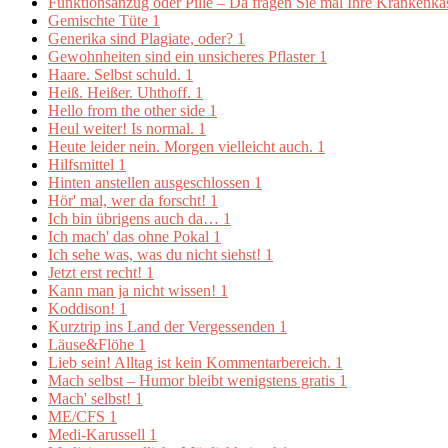
Funktionsanzug oder Pille – Da fragen Sie mal Ihre Krankenk
Gemischte Tüte
1
Generika sind Plagiate, oder?
1
Gewohnheiten sind ein unsicheres Pflaster
1
Haare. Selbst schuld.
1
Heiß. Heißer. Uhthoff.
1
Hello from the other side
1
Heul weiter! Is normal.
1
Heute leider nein. Morgen vielleicht auch.
1
Hilfsmittel
1
Hinten anstellen ausgeschlossen
1
Hör' mal, wer da forscht!
1
Ich bin übrigens auch da…
1
Ich mach' das ohne Pokal
1
Ich sehe was, was du nicht siehst!
1
Jetzt erst recht!
1
Kann man ja nicht wissen!
1
Koddison!
1
Kurztrip ins Land der Vergessenden
1
Läuse&Flöhe
1
Lieb sein! Alltag ist kein Kommentarbereich.
1
Mach selbst – Humor bleibt wenigstens gratis
1
Mach' selbst!
1
ME/CFS
1
Medi-Karussell
1