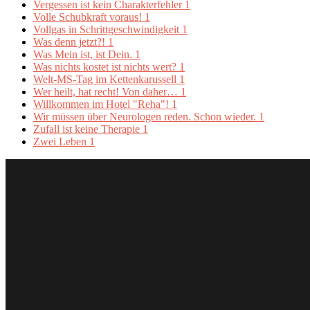
Vergessen ist kein Charakterfehler
1
Volle Schubkraft voraus!
1
Vollgas in Schrittgeschwindigkeit
1
Was denn jetzt?!
1
Was Mein ist, ist Dein.
1
Was nichts kostet ist nichts wert?
1
Welt-MS-Tag im Kettenkarussell
1
Wer heilt, hat recht! Von daher…
1
Willkommen im Hotel "Reha"!
1
Wir müssen über Neurologen reden. Schon wieder.
1
Zufall ist keine Therapie
1
Zwei Leben
1