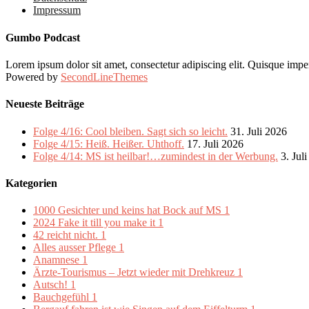
Impressum
Gumbo Podcast
Lorem ipsum dolor sit amet, consectetur adipiscing elit. Quisque imper
Powered by
SecondLineThemes
Neueste Beiträge
Folge 4/16: Cool bleiben. Sagt sich so leicht.
31. Juli 2026
Folge 4/15: Heiß. Heißer. Uhthoff.
17. Juli 2026
Folge 4/14: MS ist heilbar!…zumindest in der Werbung.
3. Jul
Kategorien
1000 Gesichter und keins hat Bock auf MS
1
2024 Fake it till you make it
1
42 reicht nicht.
1
Alles ausser Pflege
1
Anamnese
1
Ärzte-Tourismus – Jetzt wieder mit Drehkreuz
1
Autsch!
1
Bauchgefühl
1