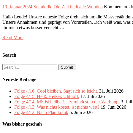
19. Januar 2024
Schniddie
Die Zeit heilt alle Wunden
Kommentare dea
Hallo Leude! Unsere neueste Folge dreht sich um die Missverständnis
Unsere Annahmen sind geprägt von Vorurteilen, „ich weiß was, was du
ihr mich etwas besser versteht….
Read More
Search
Search
for:
Neueste Beiträge
Folge 4/16: Cool bleiben. Sagt sich so leicht.
31. Juli 2026
Folge 4/15: Heiß. Heißer. Uhthoff.
17. Juli 2026
Folge 4/14: MS ist heilbar!…zumindest in der Werbung.
3. Jul
Folge 4/13: Was nichts kostet, ist nichts wert?
19. Juni 2026
Folge 4/12: Nach Plan krank
5. Juni 2026
Was bisher geschah