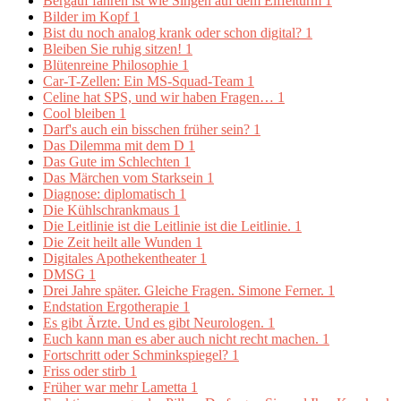
Bergauf fahren ist wie Singen auf dem Eiffelturm
1
Bilder im Kopf
1
Bist du noch analog krank oder schon digital?
1
Bleiben Sie ruhig sitzen!
1
Blütenreine Philosophie
1
Car-T-Zellen: Ein MS-Squad-Team
1
Celine hat SPS, und wir haben Fragen…
1
Cool bleiben
1
Darf's auch ein bisschen früher sein?
1
Das Dilemma mit dem D
1
Das Gute im Schlechten
1
Das Märchen vom Starksein
1
Diagnose: diplomatisch
1
Die Kühlschrankmaus
1
Die Leitlinie ist die Leitlinie ist die Leitlinie.
1
Die Zeit heilt alle Wunden
1
Digitales Apothekentheater
1
DMSG
1
Drei Jahre später. Gleiche Fragen. Simone Ferner.
1
Endstation Ergotherapie
1
Es gibt Ärzte. Und es gibt Neurologen.
1
Euch kann man es aber auch nicht recht machen.
1
Fortschritt oder Schminkspiegel?
1
Friss oder stirb
1
Früher war mehr Lametta
1