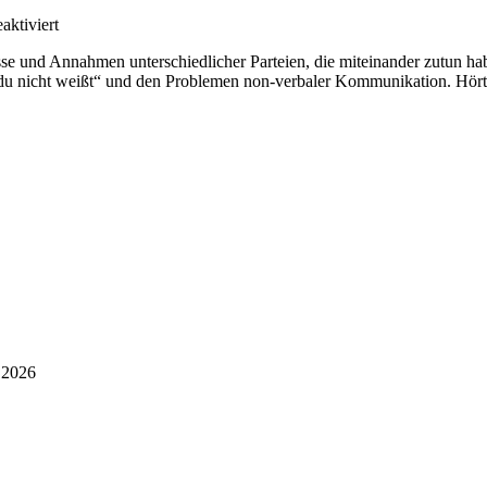
für
ktiviert
Folge
se und Annahmen unterschiedlicher Parteien, die miteinander zutun ha
2/2:
 nicht weißt“ und den Problemen non-verbaler Kommunikation. Hört sic
Die
Zeit
heilt
alle
Wunden
i 2026