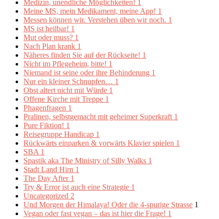
Medizin, unendliche Möglichkeiten!
1
Meine MS, mein Medikament, meine App!
1
Messen können wir. Verstehen üben wir noch.
1
MS ist heilbar!
1
Mut oder muss?
1
Nach Plan krank
1
Näheres finden Sie auf der Rückseite!
1
Nicht im Pflegeheim, bitte!
1
Niemand ist seine oder ihre Behinderung
1
Nur ein kleiner Schnupfen…
1
Obst altert nicht mit Würde
1
Offene Kirche mit Treppe
1
Phagenfragen
1
Pralinen, selbstgemacht mit geheimer Superkraft
1
Pure Fiktion!
1
Reisegruppe Handicap
1
Rückwärts einparken & vorwärts Klavier spielen
1
SBA
1
Spastik aka The Ministry of Silly Walks
1
Stadt Land Hirn
1
The Day After
1
Try & Error ist auch eine Strategie
1
Uncategorized
2
Und Morgen der Himalaya! Oder die 4-spurige Strasse
1
Vegan oder fast vegan – das ist hier die Frage!
1