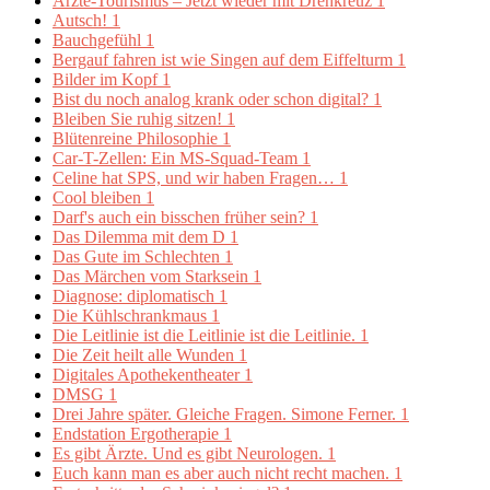
Ärzte-Tourismus – Jetzt wieder mit Drehkreuz
1
Autsch!
1
Bauchgefühl
1
Bergauf fahren ist wie Singen auf dem Eiffelturm
1
Bilder im Kopf
1
Bist du noch analog krank oder schon digital?
1
Bleiben Sie ruhig sitzen!
1
Blütenreine Philosophie
1
Car-T-Zellen: Ein MS-Squad-Team
1
Celine hat SPS, und wir haben Fragen…
1
Cool bleiben
1
Darf's auch ein bisschen früher sein?
1
Das Dilemma mit dem D
1
Das Gute im Schlechten
1
Das Märchen vom Starksein
1
Diagnose: diplomatisch
1
Die Kühlschrankmaus
1
Die Leitlinie ist die Leitlinie ist die Leitlinie.
1
Die Zeit heilt alle Wunden
1
Digitales Apothekentheater
1
DMSG
1
Drei Jahre später. Gleiche Fragen. Simone Ferner.
1
Endstation Ergotherapie
1
Es gibt Ärzte. Und es gibt Neurologen.
1
Euch kann man es aber auch nicht recht machen.
1