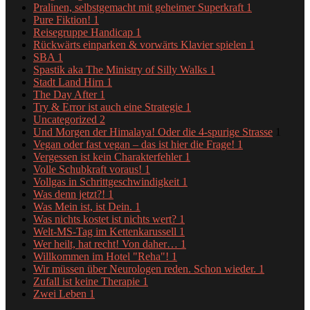
Pralinen, selbstgemacht mit geheimer Superkraft
1
Pure Fiktion!
1
Reisegruppe Handicap
1
Rückwärts einparken & vorwärts Klavier spielen
1
SBA
1
Spastik aka The Ministry of Silly Walks
1
Stadt Land Hirn
1
The Day After
1
Try & Error ist auch eine Strategie
1
Uncategorized
2
Und Morgen der Himalaya! Oder die 4-spurige Strasse
1
Vegan oder fast vegan – das ist hier die Frage!
1
Vergessen ist kein Charakterfehler
1
Volle Schubkraft voraus!
1
Vollgas in Schrittgeschwindigkeit
1
Was denn jetzt?!
1
Was Mein ist, ist Dein.
1
Was nichts kostet ist nichts wert?
1
Welt-MS-Tag im Kettenkarussell
1
Wer heilt, hat recht! Von daher…
1
Willkommen im Hotel "Reha"!
1
Wir müssen über Neurologen reden. Schon wieder.
1
Zufall ist keine Therapie
1
Zwei Leben
1