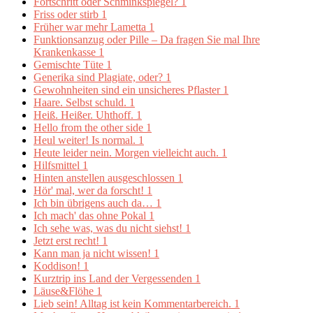
Fortschritt oder Schminkspiegel?
1
Friss oder stirb
1
Früher war mehr Lametta
1
Funktionsanzug oder Pille – Da fragen Sie mal Ihre
Krankenkasse
1
Gemischte Tüte
1
Generika sind Plagiate, oder?
1
Gewohnheiten sind ein unsicheres Pflaster
1
Haare. Selbst schuld.
1
Heiß. Heißer. Uhthoff.
1
Hello from the other side
1
Heul weiter! Is normal.
1
Heute leider nein. Morgen vielleicht auch.
1
Hilfsmittel
1
Hinten anstellen ausgeschlossen
1
Hör' mal, wer da forscht!
1
Ich bin übrigens auch da…
1
Ich mach' das ohne Pokal
1
Ich sehe was, was du nicht siehst!
1
Jetzt erst recht!
1
Kann man ja nicht wissen!
1
Koddison!
1
Kurztrip ins Land der Vergessenden
1
Läuse&Flöhe
1
Lieb sein! Alltag ist kein Kommentarbereich.
1