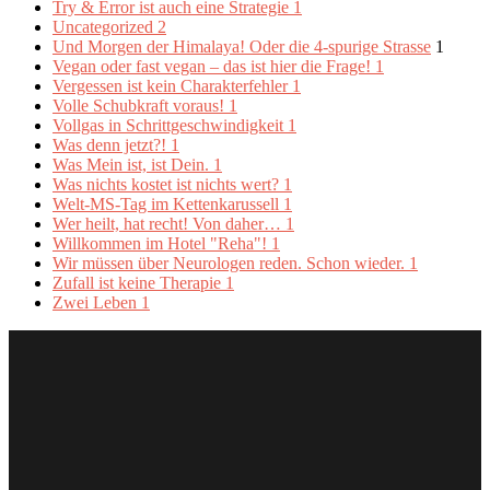
Try & Error ist auch eine Strategie
1
Uncategorized
2
Und Morgen der Himalaya! Oder die 4-spurige Strasse
1
Vegan oder fast vegan – das ist hier die Frage!
1
Vergessen ist kein Charakterfehler
1
Volle Schubkraft voraus!
1
Vollgas in Schrittgeschwindigkeit
1
Was denn jetzt?!
1
Was Mein ist, ist Dein.
1
Was nichts kostet ist nichts wert?
1
Welt-MS-Tag im Kettenkarussell
1
Wer heilt, hat recht! Von daher…
1
Willkommen im Hotel "Reha"!
1
Wir müssen über Neurologen reden. Schon wieder.
1
Zufall ist keine Therapie
1
Zwei Leben
1