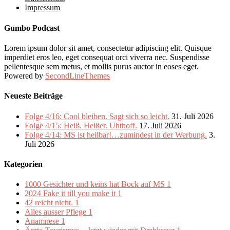
Impressum
Gumbo Podcast
Lorem ipsum dolor sit amet, consectetur adipiscing elit. Quisque
imperdiet eros leo, eget consequat orci viverra nec. Suspendisse
pellentesque sem metus, et mollis purus auctor in eoses eget.
Powered by
SecondLineThemes
Neueste Beiträge
Folge 4/16: Cool bleiben. Sagt sich so leicht.
31. Juli 2026
Folge 4/15: Heiß. Heißer. Uhthoff.
17. Juli 2026
Folge 4/14: MS ist heilbar!…zumindest in der Werbung.
3.
Juli 2026
Kategorien
1000 Gesichter und keins hat Bock auf MS
1
2024 Fake it till you make it
1
42 reicht nicht.
1
Alles ausser Pflege
1
Anamnese
1