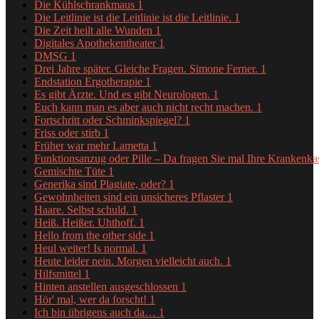
Die Kühlschrankmaus
1
Die Leitlinie ist die Leitlinie ist die Leitlinie.
1
Die Zeit heilt alle Wunden
1
Digitales Apothekentheater
1
DMSG
1
Drei Jahre später. Gleiche Fragen. Simone Ferner.
1
Endstation Ergotherapie
1
Es gibt Ärzte. Und es gibt Neurologen.
1
Euch kann man es aber auch nicht recht machen.
1
Fortschritt oder Schminkspiegel?
1
Friss oder stirb
1
Früher war mehr Lametta
1
Funktionsanzug oder Pille – Da fragen Sie mal Ihre Krankenk
Gemischte Tüte
1
Generika sind Plagiate, oder?
1
Gewohnheiten sind ein unsicheres Pflaster
1
Haare. Selbst schuld.
1
Heiß. Heißer. Uhthoff.
1
Hello from the other side
1
Heul weiter! Is normal.
1
Heute leider nein. Morgen vielleicht auch.
1
Hilfsmittel
1
Hinten anstellen ausgeschlossen
1
Hör' mal, wer da forscht!
1
Ich bin übrigens auch da…
1