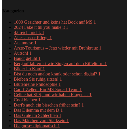
Kategorien
1000 Gesichter und keins hat Bock auf MS
1
2024 Fake it till you make it
1
42 reicht nicht.
1
Alles ausser Pflege
1
Anamnese
1
Ärzte-Tourismus – Jetzt wieder mit Drehkreuz
1
Autsch!
1
Bauchgefühl
1
Bergauf fahren ist wie Singen auf dem Eiffelturm
1
Bilder im Kopf
1
Bist du noch analog krank oder schon digital?
1
Bleiben Sie ruhig sitzen!
1
Blütenreine Philosophie
1
Car-T-Zellen: Ein MS-Squad-Team
1
Celine hat SPS, und wir haben Fragen…
1
Cool bleiben
1
Darf's auch ein bisschen früher sein?
1
Das Dilemma mit dem D
1
Das Gute im Schlechten
1
Das Märchen vom Starksein
1
Diagnose: diplomatisch
1