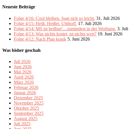
Neueste Beiträge
Folge 4/16: Cool bleiben. Sagt sich so leicht.
31. Juli 2026
Folge 4/15: Heiß. Heißer. Uhthoff.
17. Juli 2026
Folge 4/14: MS ist heilbar!…zumindest in der Werbung.
3. Jul
Folge 4/13: Was nichts kostet, ist nichts wert?
19. Juni 2026
Folge 4/12: Nach Plan krank
5. Juni 2026
Was bisher geschah
Juli 2026
Juni 2026
Mai 2026
April 2026
März 2026
Februar 2026
Januar 2026
Dezember 2025
November 2025
Oktober 2025
September 2025
August 2025
Juli 2025
Juni 2025