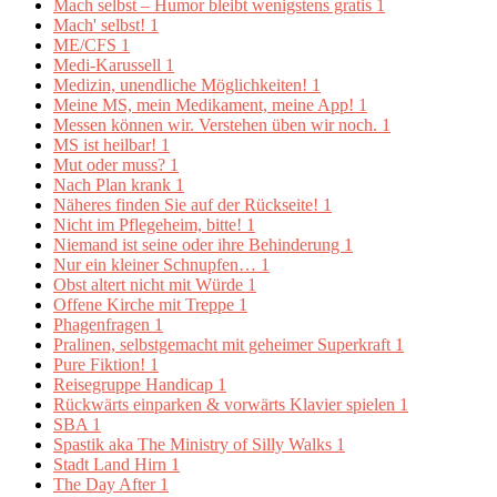
Mach selbst – Humor bleibt wenigstens gratis
1
Mach' selbst!
1
ME/CFS
1
Medi-Karussell
1
Medizin, unendliche Möglichkeiten!
1
Meine MS, mein Medikament, meine App!
1
Messen können wir. Verstehen üben wir noch.
1
MS ist heilbar!
1
Mut oder muss?
1
Nach Plan krank
1
Näheres finden Sie auf der Rückseite!
1
Nicht im Pflegeheim, bitte!
1
Niemand ist seine oder ihre Behinderung
1
Nur ein kleiner Schnupfen…
1
Obst altert nicht mit Würde
1
Offene Kirche mit Treppe
1
Phagenfragen
1
Pralinen, selbstgemacht mit geheimer Superkraft
1
Pure Fiktion!
1
Reisegruppe Handicap
1
Rückwärts einparken & vorwärts Klavier spielen
1
SBA
1
Spastik aka The Ministry of Silly Walks
1
Stadt Land Hirn
1
The Day After
1