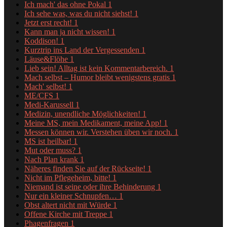
Ich mach' das ohne Pokal
1
Ich sehe was, was du nicht siehst!
1
Jetzt erst recht!
1
Kann man ja nicht wissen!
1
Koddison!
1
Kurztrip ins Land der Vergessenden
1
Läuse&Flöhe
1
Lieb sein! Alltag ist kein Kommentarbereich.
1
Mach selbst – Humor bleibt wenigstens gratis
1
Mach' selbst!
1
ME/CFS
1
Medi-Karussell
1
Medizin, unendliche Möglichkeiten!
1
Meine MS, mein Medikament, meine App!
1
Messen können wir. Verstehen üben wir noch.
1
MS ist heilbar!
1
Mut oder muss?
1
Nach Plan krank
1
Näheres finden Sie auf der Rückseite!
1
Nicht im Pflegeheim, bitte!
1
Niemand ist seine oder ihre Behinderung
1
Nur ein kleiner Schnupfen…
1
Obst altert nicht mit Würde
1
Offene Kirche mit Treppe
1
Phagenfragen
1