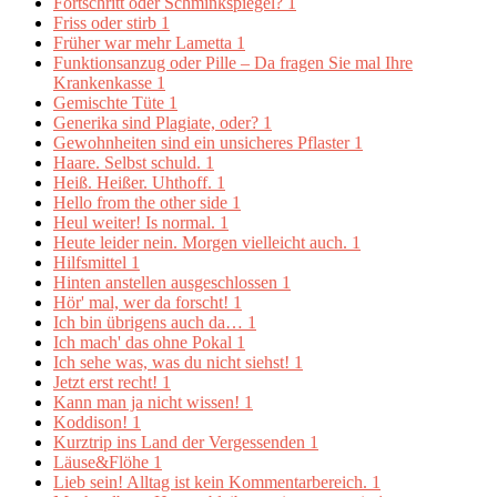
Fortschritt oder Schminkspiegel?
1
Friss oder stirb
1
Früher war mehr Lametta
1
Funktionsanzug oder Pille – Da fragen Sie mal Ihre
Krankenkasse
1
Gemischte Tüte
1
Generika sind Plagiate, oder?
1
Gewohnheiten sind ein unsicheres Pflaster
1
Haare. Selbst schuld.
1
Heiß. Heißer. Uhthoff.
1
Hello from the other side
1
Heul weiter! Is normal.
1
Heute leider nein. Morgen vielleicht auch.
1
Hilfsmittel
1
Hinten anstellen ausgeschlossen
1
Hör' mal, wer da forscht!
1
Ich bin übrigens auch da…
1
Ich mach' das ohne Pokal
1
Ich sehe was, was du nicht siehst!
1
Jetzt erst recht!
1
Kann man ja nicht wissen!
1
Koddison!
1
Kurztrip ins Land der Vergessenden
1
Läuse&Flöhe
1
Lieb sein! Alltag ist kein Kommentarbereich.
1