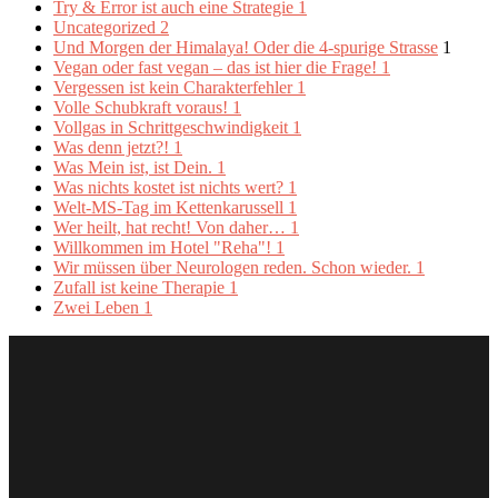
Try & Error ist auch eine Strategie
1
Uncategorized
2
Und Morgen der Himalaya! Oder die 4-spurige Strasse
1
Vegan oder fast vegan – das ist hier die Frage!
1
Vergessen ist kein Charakterfehler
1
Volle Schubkraft voraus!
1
Vollgas in Schrittgeschwindigkeit
1
Was denn jetzt?!
1
Was Mein ist, ist Dein.
1
Was nichts kostet ist nichts wert?
1
Welt-MS-Tag im Kettenkarussell
1
Wer heilt, hat recht! Von daher…
1
Willkommen im Hotel "Reha"!
1
Wir müssen über Neurologen reden. Schon wieder.
1
Zufall ist keine Therapie
1
Zwei Leben
1