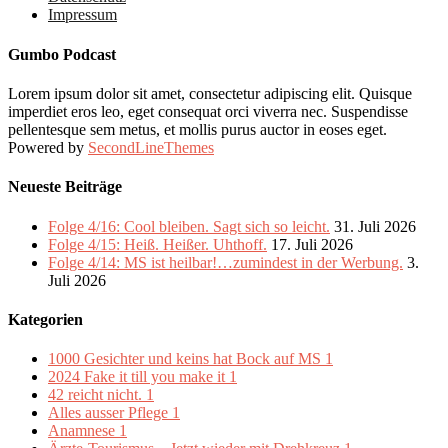
Impressum
Gumbo Podcast
Lorem ipsum dolor sit amet, consectetur adipiscing elit. Quisque
imperdiet eros leo, eget consequat orci viverra nec. Suspendisse
pellentesque sem metus, et mollis purus auctor in eoses eget.
Powered by
SecondLineThemes
Neueste Beiträge
Folge 4/16: Cool bleiben. Sagt sich so leicht.
31. Juli 2026
Folge 4/15: Heiß. Heißer. Uhthoff.
17. Juli 2026
Folge 4/14: MS ist heilbar!…zumindest in der Werbung.
3.
Juli 2026
Kategorien
1000 Gesichter und keins hat Bock auf MS
1
2024 Fake it till you make it
1
42 reicht nicht.
1
Alles ausser Pflege
1
Anamnese
1