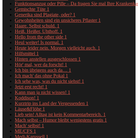
Funktionsanzug oder Pille – Da fragen Sie mal Ihre Krankenk
Gemischte Tüte
1
Generika sind Plagiate, oder?
1
Gewohnheiten sind ein unsicheres Pflaster
1
Haare. Selbst schuld.
1
Heiß. Heißer. Uhthoff.
1
Hello from the other side
1
Heul weiter! Is normal.
1
Heute leider nein. Morgen vielleicht auch.
1
Hilfsmittel
1
Hinten anstellen ausgeschlossen
1
Hör' mal, wer da forscht!
1
Ich bin übrigens auch da…
1
Ich mach' das ohne Pokal
1
Ich sehe was, was du nicht siehst!
1
Jetzt erst recht!
1
Kann man ja nicht wissen!
1
Koddison!
1
Kurztrip ins Land der Vergessenden
1
Läuse&Flöhe
1
Lieb sein! Alltag ist kein Kommentarbereich.
1
Mach selbst – Humor bleibt wenigstens gratis
1
Mach' selbst!
1
ME/CFS
1
Medi-Karussell
1