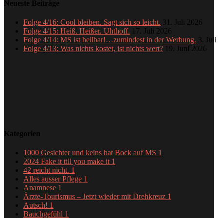
Neueste Beiträge
Folge 4/16: Cool bleiben. Sagt sich so leicht.
31. Juli 2026
Folge 4/15: Heiß. Heißer. Uhthoff.
17. Juli 2026
Folge 4/14: MS ist heilbar!…zumindest in der Werbung.
3. Jul
Folge 4/13: Was nichts kostet, ist nichts wert?
19. Juni 2026
Kategorien
1000 Gesichter und keins hat Bock auf MS
1
2024 Fake it till you make it
1
42 reicht nicht.
1
Alles ausser Pflege
1
Anamnese
1
Ärzte-Tourismus – Jetzt wieder mit Drehkreuz
1
Autsch!
1
Bauchgefühl
1