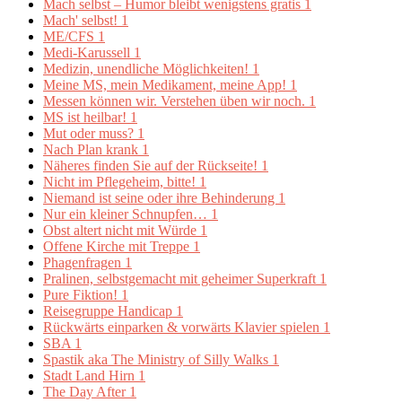
Mach selbst – Humor bleibt wenigstens gratis
1
Mach' selbst!
1
ME/CFS
1
Medi-Karussell
1
Medizin, unendliche Möglichkeiten!
1
Meine MS, mein Medikament, meine App!
1
Messen können wir. Verstehen üben wir noch.
1
MS ist heilbar!
1
Mut oder muss?
1
Nach Plan krank
1
Näheres finden Sie auf der Rückseite!
1
Nicht im Pflegeheim, bitte!
1
Niemand ist seine oder ihre Behinderung
1
Nur ein kleiner Schnupfen…
1
Obst altert nicht mit Würde
1
Offene Kirche mit Treppe
1
Phagenfragen
1
Pralinen, selbstgemacht mit geheimer Superkraft
1
Pure Fiktion!
1
Reisegruppe Handicap
1
Rückwärts einparken & vorwärts Klavier spielen
1
SBA
1
Spastik aka The Ministry of Silly Walks
1
Stadt Land Hirn
1
The Day After
1