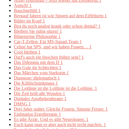
Ärzte-Tourismus – Jetzt wieder mit Drehkreuz
1
Autsch!
1
Bauchgefühl
1
Bergauf fahren ist wie Singen auf dem Eiffelturm
1
Bilder im Kopf
1
Bist du noch analog krank oder schon digital?
1
Bleiben Sie ruhig sitzen!
1
Blütenreine Philosophie
1
Car-T-Zellen: Ein MS-Squad-Team
1
Celine hat SPS, und wir haben Fragen…
1
Cool bleiben
1
Darf's auch ein bisschen früher sein?
1
Das Dilemma mit dem D
1
Das Gute im Schlechten
1
Das Märchen vom Starksein
1
Diagnose: diplomatisch
1
Die Kühlschrankmaus
1
Die Leitlinie ist die Leitlinie ist die Leitlinie.
1
Die Zeit heilt alle Wunden
1
Digitales Apothekentheater
1
DMSG
1
Drei Jahre später. Gleiche Fragen. Simone Ferner.
1
Endstation Ergotherapie
1
Es gibt Ärzte. Und es gibt Neurologen.
1
Euch kann man es aber auch nicht recht machen.
1