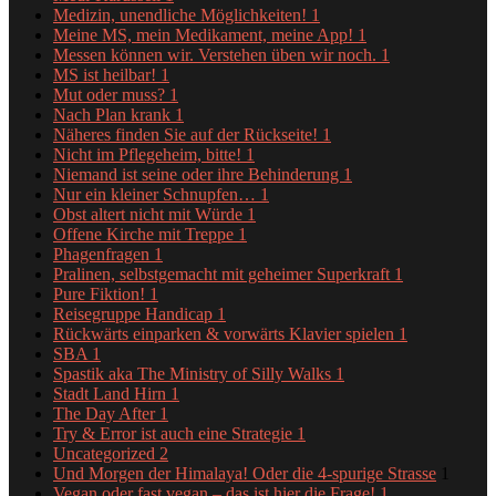
Medizin, unendliche Möglichkeiten!
1
Meine MS, mein Medikament, meine App!
1
Messen können wir. Verstehen üben wir noch.
1
MS ist heilbar!
1
Mut oder muss?
1
Nach Plan krank
1
Näheres finden Sie auf der Rückseite!
1
Nicht im Pflegeheim, bitte!
1
Niemand ist seine oder ihre Behinderung
1
Nur ein kleiner Schnupfen…
1
Obst altert nicht mit Würde
1
Offene Kirche mit Treppe
1
Phagenfragen
1
Pralinen, selbstgemacht mit geheimer Superkraft
1
Pure Fiktion!
1
Reisegruppe Handicap
1
Rückwärts einparken & vorwärts Klavier spielen
1
SBA
1
Spastik aka The Ministry of Silly Walks
1
Stadt Land Hirn
1
The Day After
1
Try & Error ist auch eine Strategie
1
Uncategorized
2
Und Morgen der Himalaya! Oder die 4-spurige Strasse
1
Vegan oder fast vegan – das ist hier die Frage!
1