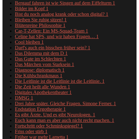
Bergauf fahren ist wie Singen auf dem Eiffelturm
1
Bilder im Kopf
1
Bist du noch analog krank oder schon digital?
1
Bleiben Sie ruhig sitzen!
1
Blütenreine Philosophie
1
Car-T-Zellen: Ein MS-Squad-Team
1
Celine hat SPS, und wir haben Fragen…
1
Cool bleiben
1
Darf's auch ein bisschen früher sein?
1
Das Dilemma mit dem D
1
Das Gute im Schlechten
1
Das Märchen vom Starksein
1
Diagnose: diplomatisch
1
Die Kühlschrankmaus
1
Die Leitlinie ist die Leitlinie ist die Leitlinie.
1
Die Zeit heilt alle Wunden
1
Digitales Apothekentheater
1
DMSG
1
Drei Jahre später. Gleiche Fragen. Simone Ferner.
1
Endstation Ergotherapie
1
Es gibt Ärzte. Und es gibt Neurologen.
1
Euch kann man es aber auch nicht recht machen.
1
Fortschritt oder Schminkspiegel?
1
Friss oder stirb
1
Früher war mehr Lametta
1