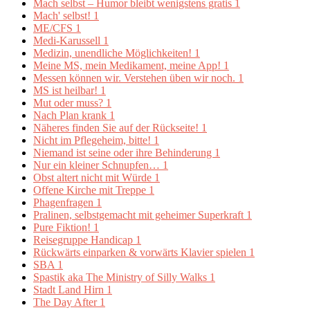
Mach selbst – Humor bleibt wenigstens gratis
1
Mach' selbst!
1
ME/CFS
1
Medi-Karussell
1
Medizin, unendliche Möglichkeiten!
1
Meine MS, mein Medikament, meine App!
1
Messen können wir. Verstehen üben wir noch.
1
MS ist heilbar!
1
Mut oder muss?
1
Nach Plan krank
1
Näheres finden Sie auf der Rückseite!
1
Nicht im Pflegeheim, bitte!
1
Niemand ist seine oder ihre Behinderung
1
Nur ein kleiner Schnupfen…
1
Obst altert nicht mit Würde
1
Offene Kirche mit Treppe
1
Phagenfragen
1
Pralinen, selbstgemacht mit geheimer Superkraft
1
Pure Fiktion!
1
Reisegruppe Handicap
1
Rückwärts einparken & vorwärts Klavier spielen
1
SBA
1
Spastik aka The Ministry of Silly Walks
1
Stadt Land Hirn
1
The Day After
1