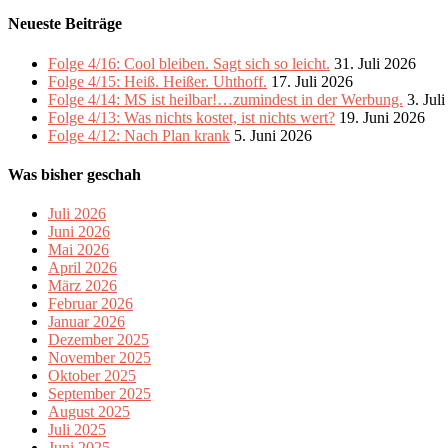
Neueste Beiträge
Folge 4/16: Cool bleiben. Sagt sich so leicht.
31. Juli 2026
Folge 4/15: Heiß. Heißer. Uhthoff.
17. Juli 2026
Folge 4/14: MS ist heilbar!…zumindest in der Werbung.
3. Jul
Folge 4/13: Was nichts kostet, ist nichts wert?
19. Juni 2026
Folge 4/12: Nach Plan krank
5. Juni 2026
Was bisher geschah
Juli 2026
Juni 2026
Mai 2026
April 2026
März 2026
Februar 2026
Januar 2026
Dezember 2025
November 2025
Oktober 2025
September 2025
August 2025
Juli 2025
Juni 2025