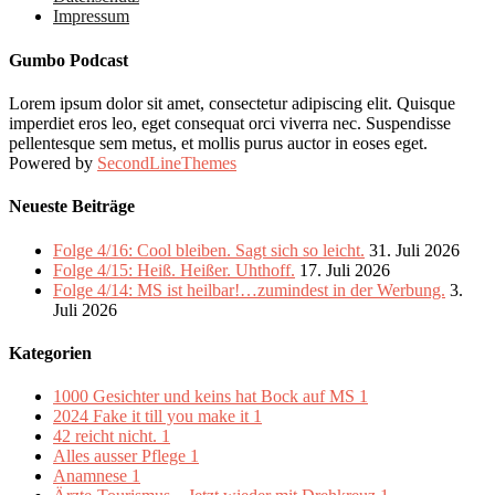
Impressum
Gumbo Podcast
Lorem ipsum dolor sit amet, consectetur adipiscing elit. Quisque
imperdiet eros leo, eget consequat orci viverra nec. Suspendisse
pellentesque sem metus, et mollis purus auctor in eoses eget.
Powered by
SecondLineThemes
Neueste Beiträge
Folge 4/16: Cool bleiben. Sagt sich so leicht.
31. Juli 2026
Folge 4/15: Heiß. Heißer. Uhthoff.
17. Juli 2026
Folge 4/14: MS ist heilbar!…zumindest in der Werbung.
3.
Juli 2026
Kategorien
1000 Gesichter und keins hat Bock auf MS
1
2024 Fake it till you make it
1
42 reicht nicht.
1
Alles ausser Pflege
1
Anamnese
1