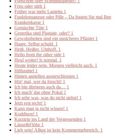
Fortschritt oder Schminkspiegel?
1
Friss oder stirb
1
Früher war mehr Lametta
1
Funktionsanzug oder Pille – Da fragen Sie mal Ihre
Krankenkasse
1
Gemischte Tüte
1
Generika sind Plagiate, oder?
1
Gewohnheiten sind ein unsicheres Pflaster
1
Haare. Selbst schuld.
1
Heiß. Heißer. Uhthoff.
1
Hello from the other side
1
Heul weiter! Is normal.
1
Heute leider nein. Morgen vielleicht auch.
1
Hilfsmittel
1
Hinten anstellen ausgeschlossen
1
Hör' mal, wer da forscht!
1
Ich bin übrigens auch da…
1
Ich mach' das ohne Pokal
1
Ich sehe was, was du nicht siehst!
1
Jetzt erst recht!
1
Kann man ja nicht wissen!
1
Koddison!
1
Kurztrip ins Land der Vergessenden
1
Läuse&Flöhe
1
Lieb sein! Alltag ist kein Kommentarbereich.
1