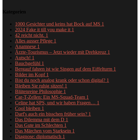
Kategorien
1000 Gesichter und keins hat Bock auf MS
1
2024 Fake it till you make it
1
42 reicht nicht.
1
Alles ausser Pflege
1
Anamnese
1
Ärzte-Tourismus – Jetzt wieder mit Drehkreuz
1
Autsch!
1
Bauchgefühl
1
Bergauf fahren ist wie Singen auf dem Eiffelturm
1
Bilder im Kopf
1
Bist du noch analog krank oder schon digital?
1
Bleiben Sie ruhig sitzen!
1
Blütenreine Philosophie
1
Car-T-Zellen: Ein MS-Squad-Team
1
Celine hat SPS, und wir haben Fragen…
1
Cool bleiben
1
Darf's auch ein bisschen früher sein?
1
Das Dilemma mit dem D
1
Das Gute im Schlechten
1
Das Märchen vom Starksein
1
Diagnose: diplomatisch
1