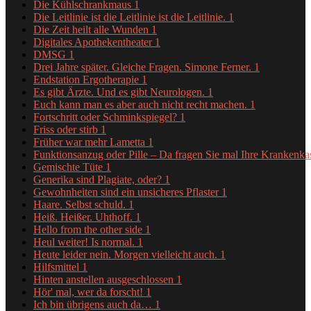
Die Kühlschrankmaus
1
Die Leitlinie ist die Leitlinie ist die Leitlinie.
1
Die Zeit heilt alle Wunden
1
Digitales Apothekentheater
1
DMSG
1
Drei Jahre später. Gleiche Fragen. Simone Ferner.
1
Endstation Ergotherapie
1
Es gibt Ärzte. Und es gibt Neurologen.
1
Euch kann man es aber auch nicht recht machen.
1
Fortschritt oder Schminkspiegel?
1
Friss oder stirb
1
Früher war mehr Lametta
1
Funktionsanzug oder Pille – Da fragen Sie mal Ihre Krankenk
Gemischte Tüte
1
Generika sind Plagiate, oder?
1
Gewohnheiten sind ein unsicheres Pflaster
1
Haare. Selbst schuld.
1
Heiß. Heißer. Uhthoff.
1
Hello from the other side
1
Heul weiter! Is normal.
1
Heute leider nein. Morgen vielleicht auch.
1
Hilfsmittel
1
Hinten anstellen ausgeschlossen
1
Hör' mal, wer da forscht!
1
Ich bin übrigens auch da…
1