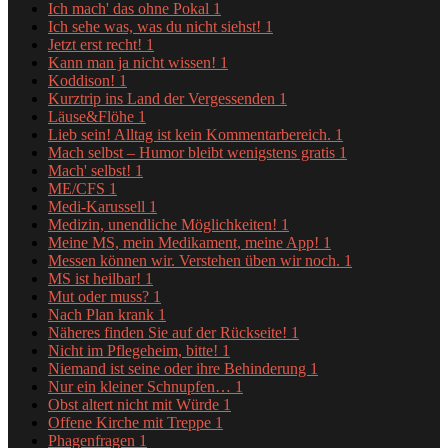
Ich mach' das ohne Pokal
1
Ich sehe was, was du nicht siehst!
1
Jetzt erst recht!
1
Kann man ja nicht wissen!
1
Koddison!
1
Kurztrip ins Land der Vergessenden
1
Läuse&Flöhe
1
Lieb sein! Alltag ist kein Kommentarbereich.
1
Mach selbst – Humor bleibt wenigstens gratis
1
Mach' selbst!
1
ME/CFS
1
Medi-Karussell
1
Medizin, unendliche Möglichkeiten!
1
Meine MS, mein Medikament, meine App!
1
Messen können wir. Verstehen üben wir noch.
1
MS ist heilbar!
1
Mut oder muss?
1
Nach Plan krank
1
Näheres finden Sie auf der Rückseite!
1
Nicht im Pflegeheim, bitte!
1
Niemand ist seine oder ihre Behinderung
1
Nur ein kleiner Schnupfen…
1
Obst altert nicht mit Würde
1
Offene Kirche mit Treppe
1
Phagenfragen
1