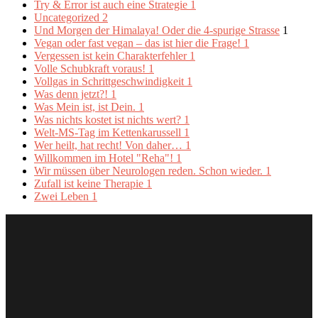
Try & Error ist auch eine Strategie
1
Uncategorized
2
Und Morgen der Himalaya! Oder die 4-spurige Strasse
1
Vegan oder fast vegan – das ist hier die Frage!
1
Vergessen ist kein Charakterfehler
1
Volle Schubkraft voraus!
1
Vollgas in Schrittgeschwindigkeit
1
Was denn jetzt?!
1
Was Mein ist, ist Dein.
1
Was nichts kostet ist nichts wert?
1
Welt-MS-Tag im Kettenkarussell
1
Wer heilt, hat recht! Von daher…
1
Willkommen im Hotel "Reha"!
1
Wir müssen über Neurologen reden. Schon wieder.
1
Zufall ist keine Therapie
1
Zwei Leben
1