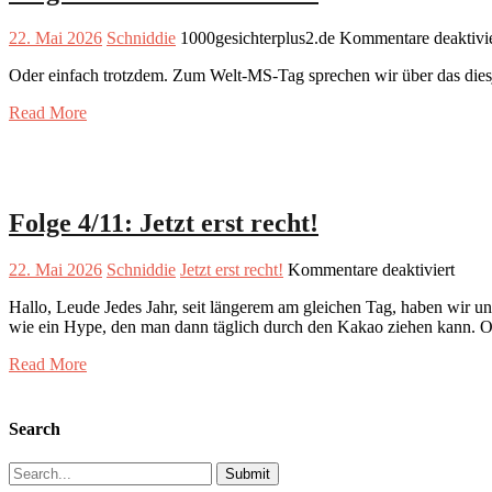
22. Mai 2026
Schniddie
1000gesichterplus2.de
Kommentare deaktivie
Oder einfach trotzdem. Zum Welt-MS-Tag sprechen wir über das diesj
Read More
Folge 4/11: Jetzt erst recht!
für
22. Mai 2026
Schniddie
Jetzt erst recht!
Kommentare deaktiviert
Folg
Hallo, Leude Jedes Jahr, seit längerem am gleichen Tag, haben wir u
4/11:
wie ein Hype, den man dann täglich durch den Kakao ziehen kann. 
Jetzt
erst
Read More
recht
Search
Search
for: