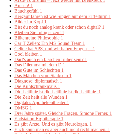
Ärzte-Tourismus – Jetzt wieder mit Drehkreuz
1
Autsch!
1
Bauchgefühl
1
Bergauf fahren ist wie Singen auf dem Eiffelturm
1
Bilder im Kopf
1
Bist du noch analog krank oder schon digital?
1
Bleiben Sie ruhig sitzen!
1
Blütenreine Philosophie
1
Car-T-Zellen: Ein MS-Squad-Team
1
Celine hat SPS, und wir haben Fragen…
1
Cool bleiben
1
Darf's auch ein bisschen früher sein?
1
Das Dilemma mit dem D
1
Das Gute im Schlechten
1
Das Märchen vom Starksein
1
Diagnose: diplomatisch
1
Die Kühlschrankmaus
1
Die Leitlinie ist die Leitlinie ist die Leitlinie.
1
Die Zeit heilt alle Wunden
1
Digitales Apothekentheater
1
DMSG
1
Drei Jahre später. Gleiche Fragen. Simone Ferner.
1
Endstation Ergotherapie
1
Es gibt Ärzte. Und es gibt Neurologen.
1
Euch kann man es aber auch nicht recht machen.
1