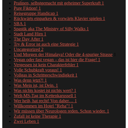
Pralinen, selbstgemacht mit geheimer Superkraft
1
Pure Fiktion!
1
Reisegruppe Handicap
1
Rückwärts einparken & vorwärts Klavier spielen
1
SBA
1
Spastik aka The Ministry of Silly Walks
1
Stadt Land Hirn
1
The Day After
1
Try & Error ist auch eine Strategie
1
Uncategorized
2
Und Morgen der Himalaya! Oder die 4-spurige Strasse
1
Vegan oder fast vegan – das ist hier die Frage!
1
Vergessen ist kein Charakterfehler
1
Volle Schubkraft voraus!
1
Vollgas in Schrittgeschwindigkeit
1
Was denn jetzt?!
1
Was Mein ist, ist Dein.
1
Was nichts kostet ist nichts wert?
1
Welt-MS-Tag im Kettenkarussell
1
Wer heilt, hat recht! Von daher…
1
Willkommen im Hotel "Reha"!
1
Wir müssen über Neurologen reden. Schon wieder.
1
Zufall ist keine Therapie
1
Zwei Leben
1