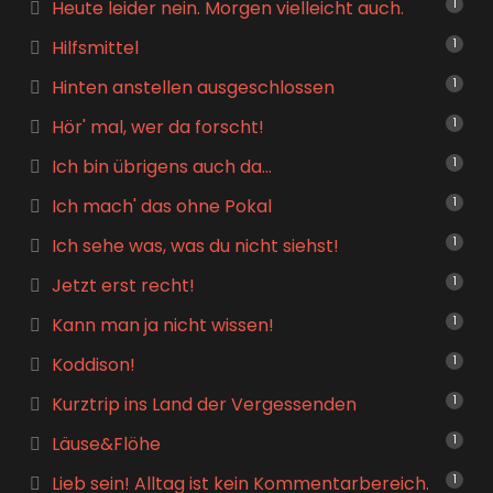
Heute leider nein. Morgen vielleicht auch.
1
Hilfsmittel
1
Hinten anstellen ausgeschlossen
1
Hör' mal, wer da forscht!
1
Ich bin übrigens auch da…
1
Ich mach' das ohne Pokal
1
Ich sehe was, was du nicht siehst!
1
Jetzt erst recht!
1
Kann man ja nicht wissen!
1
Koddison!
1
Kurztrip ins Land der Vergessenden
1
Läuse&Flöhe
1
Lieb sein! Alltag ist kein Kommentarbereich.
1