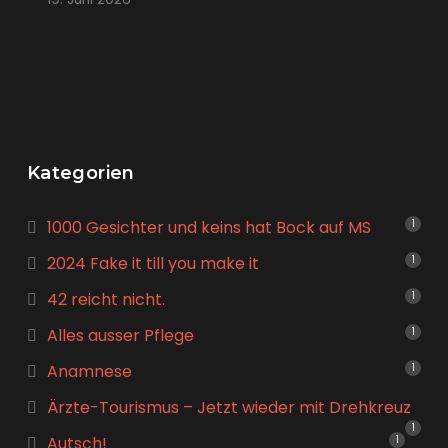
Kategorien
1000 Gesichter und keins hat Bock auf MS
1
2024 Fake it till you make it
1
42 reicht nicht.
1
Alles ausser Pflege
1
Anamnese
1
Ärzte-Tourismus – Jetzt wieder mit Drehkreuz
1
Autsch!
1