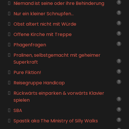
Niemand ist seine oder ihre Behinderung
1
Nur ein kleiner Schnupfen…
1
Obst altert nicht mit Würde
1
Offene Kirche mit Treppe
1
Phagenfragen
1
Pralinen, selbstgemacht mit geheimer
Superkraft
1
Pure Fiktion!
1
Reisegruppe Handicap
1
Rückwärts einparken & vorwärts Klavier
spielen
1
SBA
1
Spastik aka The Ministry of Silly Walks
1