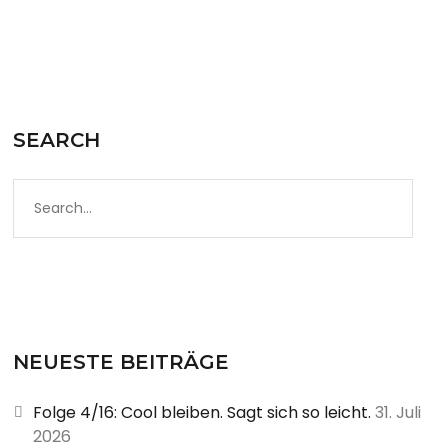
SEARCH
S
e
a
r
c
h
f
NEUESTE BEITRÄGE
o
Folge 4/16: Cool bleiben. Sagt sich so leicht.
31. Juli
r
2026
: