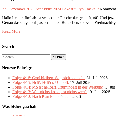
22. Dezember 2023
Schniddie
2024 Fake it till you make it
Kommentar
Hallo Leude, Ihr habt ja schon alle Geschenke gekauft, nä? Und jetz
Genau das Gegenteil passiert in den Bereichen, die vom Weihnachtsg
Read More
Search
Search
for:
Neueste Beiträge
Folge 4/16: Cool bleiben. Sagt sich so leicht.
31. Juli 2026
Folge 4/15: Heiß. Heißer. Uhthoff.
17. Juli 2026
Folge 4/14: MS ist heilbar!…zumindest in der Werbung.
3. Jul
Folge 4/13: Was nichts kostet, ist nichts wert?
19. Juni 2026
Folge 4/12: Nach Plan krank
5. Juni 2026
Was bisher geschah