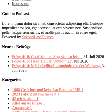
Impressum
Gumbo Podcast
Lorem ipsum dolor sit amet, consectetur adipiscing elit. Quisque
imperdiet eros leo, eget consequat orci viverra nec. Suspendisse
pellentesque sem metus, et mollis purus auctor in eoses eget.
Powered by
SecondLineThemes
Neueste Beiträge
Folge 4/16: Cool bleiben. Sagt sich so leicht.
31. Juli 2026
Folge 4/15: Heiß. Heißer. Uhthoff.
17. Juli 2026
Folge 4/14: MS ist heilbar!…zumindest in der Werbung.
3.
Juli 2026
Kategorien
1000 Gesichter und keins hat Bock auf MS
1
2024 Fake it till you make it
1
42 reicht nicht.
1
Alles ausser Pflege
1
Anamnese
1