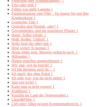
Fortschritt oder Schminkspiegel?
1
Friss oder stirb
1
Früher war mehr Lametta
1
Funktionsanzug oder Pille – Da fragen Sie mal Ihre
Krankenkasse
1
Gemischte Tüte
1
Generika sind Plagiate, oder?
1
Gewohnheiten sind ein unsicheres Pflaster
1
Haare. Selbst schuld.
1
Heiß. Heißer. Uhthoff.
1
Hello from the other side
1
Heul weiter! Is normal.
1
Heute leider nein. Morgen vielleicht auch.
1
Hilfsmittel
1
Hinten anstellen ausgeschlossen
1
Hör' mal, wer da forscht!
1
Ich bin übrigens auch da…
1
Ich mach' das ohne Pokal
1
Ich sehe was, was du nicht siehst!
1
Jetzt erst recht!
1
Kann man ja nicht wissen!
1
Koddison!
1
Kurztrip ins Land der Vergessenden
1
Läuse&Flöhe
1
Lieb sein! Alltag ist kein Kommentarbereich.
1