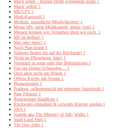
Mach selbst – Humor bleibt wenigstens gratis
1
Mach' selbst!
1
ME/CFS
1
Medi-Karussell
1
Medizin, unendliche Möglichkeiten!
1
Meine MS, mein Medikament, meine App!
1
Messen können wir. Verstehen üben wir noch.
1
MS ist heilbar!
1
Mut oder muss?
1
Nach Plan krank
1
Näheres finden Sie auf der Rückseite!
1
Nicht im Pflegeheim, bitte!
1
Niemand ist seine oder ihre Behinderung
1
Nur ein kleiner Schnupfen…
1
Obst altert nicht mit Würde
1
Offene Kirche mit Treppe
1
Phagenfragen
1
Pralinen, selbstgemacht mit geheimer Superkraft
1
Pure Fiktion!
1
Reisegruppe Handicap
1
Rückwärts einparken & vorwärts Klavier spielen
1
SBA
1
Spastik aka The Ministry of Silly Walks
1
Stadt Land Hirn
1
The Day After
1