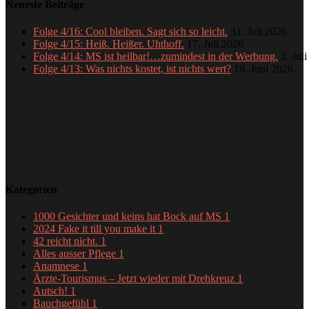
Neueste Beiträge
Folge 4/16: Cool bleiben. Sagt sich so leicht.
31. Juli 2026
Folge 4/15: Heiß. Heißer. Uhthoff.
17. Juli 2026
Folge 4/14: MS ist heilbar!…zumindest in der Werbung.
3. Jul
Folge 4/13: Was nichts kostet, ist nichts wert?
19. Juni 2026
Kategorien
1000 Gesichter und keins hat Bock auf MS
1
2024 Fake it till you make it
1
42 reicht nicht.
1
Alles ausser Pflege
1
Anamnese
1
Ärzte-Tourismus – Jetzt wieder mit Drehkreuz
1
Autsch!
1
Bauchgefühl
1