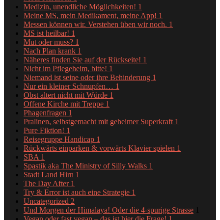
Medizin, unendliche Möglichkeiten!
1
Meine MS, mein Medikament, meine App!
1
Messen können wir. Verstehen üben wir noch.
1
MS ist heilbar!
1
Mut oder muss?
1
Nach Plan krank
1
Näheres finden Sie auf der Rückseite!
1
Nicht im Pflegeheim, bitte!
1
Niemand ist seine oder ihre Behinderung
1
Nur ein kleiner Schnupfen…
1
Obst altert nicht mit Würde
1
Offene Kirche mit Treppe
1
Phagenfragen
1
Pralinen, selbstgemacht mit geheimer Superkraft
1
Pure Fiktion!
1
Reisegruppe Handicap
1
Rückwärts einparken & vorwärts Klavier spielen
1
SBA
1
Spastik aka The Ministry of Silly Walks
1
Stadt Land Hirn
1
The Day After
1
Try & Error ist auch eine Strategie
1
Uncategorized
2
Und Morgen der Himalaya! Oder die 4-spurige Strasse
1
Vegan oder fast vegan – das ist hier die Frage!
1