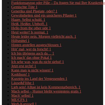
Funktionsanzug oder Pille – Da fragen Sie mal Ihre Krankenk
Gemischte Tüte
1
Generika sind Plagiate, oder?
1
Gewohnheiten sind ein unsicheres Pflaster
1
Haare. Selbst schuld.
1
Heiß. Heißer. Uhthoff.
1
Hello from the other side
1
Heul weiter! Is normal.
1
Heute leider nein. Morgen vielleicht auch.
1
Hilfsmittel
1
Hinten anstellen ausgeschlossen
1
Hör' mal, wer da forscht!
1
Ich bin übrigens auch da…
1
Ich mach' das ohne Pokal
1
Ich sehe was, was du nicht siehst!
1
Jetzt erst recht!
1
Kann man ja nicht wissen!
1
Koddison!
1
Kurztrip ins Land der Vergessenden
1
Läuse&Flöhe
1
Lieb sein! Alltag ist kein Kommentarbereich.
1
Mach selbst – Humor bleibt wenigstens gratis
1
Mach' selbst!
1
ME/CFS
1
Medi-Karussell
1