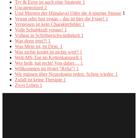
Try & Error ist auch eine Strategie
1
Uncategorized
2
Und Morgen der Himalaya! Oder die 4-spurige Strasse
1
Vegan oder fast vegan – das ist hier die Frage!
1
Vergessen ist kein Charakterfehler
1
Volle Schubkraft voraus!
1
Vollgas in Schrittgeschwindigkeit
1
Was denn jetzt?!
1
Was Mein ist, ist Dein.
1
Was nichts kostet ist nichts wert?
1
Welt-MS-Tag im Kettenkarussell
1
Wer heilt, hat recht! Von daher…
1
Willkommen im Hotel "Reha"!
1
Wir müssen über Neurologen reden. Schon wieder.
1
Zufall ist keine Therapie
1
Zwei Leben
1