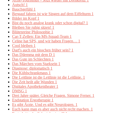
Ärzte-Tourismus – Jetzt wieder mit Drehkreuz
1
Autsch!
1
Bauchgefühl
1
Bergauf fahren ist wie Singen auf dem Eiffelturm
1
Bilder im Kopf
1
Bist du noch analog krank oder schon digital?
1
Bleiben Sie ruhig sitzen!
1
Blütenreine Philosophie
1
Car-T-Zellen: Ein MS-Squad-Team
1
Celine hat SPS, und wir haben Fragen…
1
Cool bleiben
1
Darf's auch ein bisschen früher sein?
1
Das Dilemma mit dem D
1
Das Gute im Schlechten
1
Das Märchen vom Starksein
1
Diagnose: diplomatisch
1
Die Kühlschrankmaus
1
Die Leitlinie ist die Leitlinie ist die Leitlinie.
1
Die Zeit heilt alle Wunden
1
Digitales Apothekentheater
1
DMSG
1
Drei Jahre später. Gleiche Fragen. Simone Ferner.
1
Endstation Ergotherapie
1
Es gibt Ärzte. Und es gibt Neurologen.
1
Euch kann man es aber auch nicht recht machen.
1