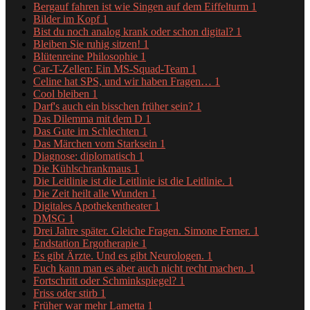
Bergauf fahren ist wie Singen auf dem Eiffelturm
1
Bilder im Kopf
1
Bist du noch analog krank oder schon digital?
1
Bleiben Sie ruhig sitzen!
1
Blütenreine Philosophie
1
Car-T-Zellen: Ein MS-Squad-Team
1
Celine hat SPS, und wir haben Fragen…
1
Cool bleiben
1
Darf's auch ein bisschen früher sein?
1
Das Dilemma mit dem D
1
Das Gute im Schlechten
1
Das Märchen vom Starksein
1
Diagnose: diplomatisch
1
Die Kühlschrankmaus
1
Die Leitlinie ist die Leitlinie ist die Leitlinie.
1
Die Zeit heilt alle Wunden
1
Digitales Apothekentheater
1
DMSG
1
Drei Jahre später. Gleiche Fragen. Simone Ferner.
1
Endstation Ergotherapie
1
Es gibt Ärzte. Und es gibt Neurologen.
1
Euch kann man es aber auch nicht recht machen.
1
Fortschritt oder Schminkspiegel?
1
Friss oder stirb
1
Früher war mehr Lametta
1