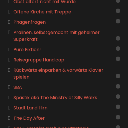
Obst altert nicht mit Würde
1
Offene Kirche mit Treppe
1
Phagenfragen
1
Pralinen, selbstgemacht mit geheimer
Superkraft
1
Pure Fiktion!
1
Reisegruppe Handicap
1
Rückwärts einparken & vorwärts Klavier
spielen
1
SBA
1
Spastik aka The Ministry of Silly Walks
1
Stadt Land Hirn
1
The Day After
1
1