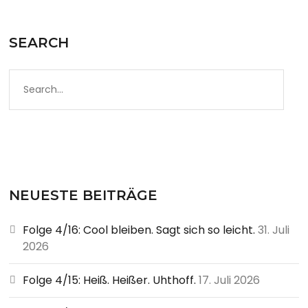
SEARCH
S
e
a
r
c
h
f
NEUESTE BEITRÄGE
o
Folge 4/16: Cool bleiben. Sagt sich so leicht.
31. Juli
r
2026
:
Folge 4/15: Heiß. Heißer. Uhthoff.
17. Juli 2026