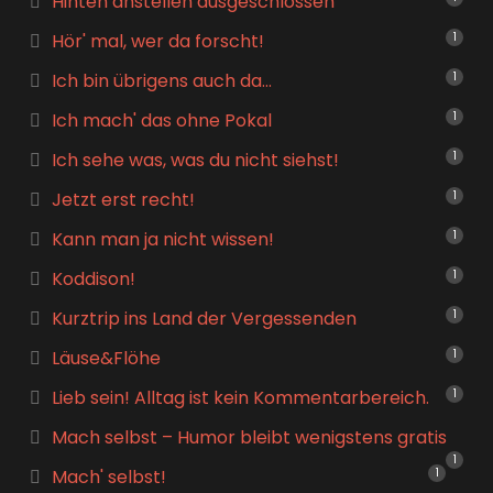
Hinten anstellen ausgeschlossen
Hör' mal, wer da forscht!
1
Ich bin übrigens auch da…
1
Ich mach' das ohne Pokal
1
Ich sehe was, was du nicht siehst!
1
Jetzt erst recht!
1
Kann man ja nicht wissen!
1
Koddison!
1
Kurztrip ins Land der Vergessenden
1
Läuse&Flöhe
1
Lieb sein! Alltag ist kein Kommentarbereich.
1
Mach selbst – Humor bleibt wenigstens gratis
1
Mach' selbst!
1