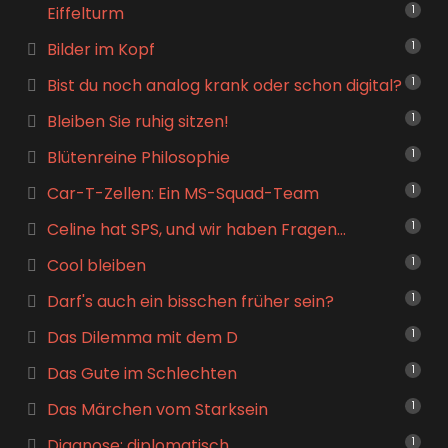
Eiffelturm
1
Bilder im Kopf
1
Bist du noch analog krank oder schon digital?
1
Bleiben Sie ruhig sitzen!
1
Blütenreine Philosophie
1
Car-T-Zellen: Ein MS-Squad-Team
1
Celine hat SPS, und wir haben Fragen…
1
Cool bleiben
1
Darf's auch ein bisschen früher sein?
1
Das Dilemma mit dem D
1
Das Gute im Schlechten
1
Das Märchen vom Starksein
1
Diagnose: diplomatisch
1