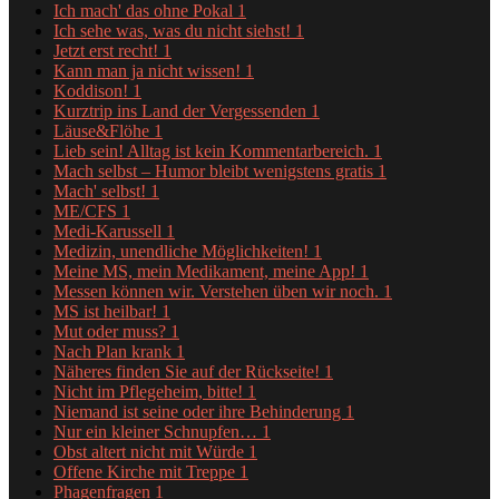
Ich mach' das ohne Pokal
1
Ich sehe was, was du nicht siehst!
1
Jetzt erst recht!
1
Kann man ja nicht wissen!
1
Koddison!
1
Kurztrip ins Land der Vergessenden
1
Läuse&Flöhe
1
Lieb sein! Alltag ist kein Kommentarbereich.
1
Mach selbst – Humor bleibt wenigstens gratis
1
Mach' selbst!
1
ME/CFS
1
Medi-Karussell
1
Medizin, unendliche Möglichkeiten!
1
Meine MS, mein Medikament, meine App!
1
Messen können wir. Verstehen üben wir noch.
1
MS ist heilbar!
1
Mut oder muss?
1
Nach Plan krank
1
Näheres finden Sie auf der Rückseite!
1
Nicht im Pflegeheim, bitte!
1
Niemand ist seine oder ihre Behinderung
1
Nur ein kleiner Schnupfen…
1
Obst altert nicht mit Würde
1
Offene Kirche mit Treppe
1
Phagenfragen
1