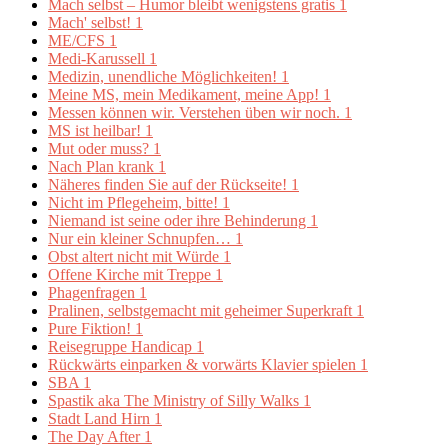
Mach selbst – Humor bleibt wenigstens gratis
1
Mach' selbst!
1
ME/CFS
1
Medi-Karussell
1
Medizin, unendliche Möglichkeiten!
1
Meine MS, mein Medikament, meine App!
1
Messen können wir. Verstehen üben wir noch.
1
MS ist heilbar!
1
Mut oder muss?
1
Nach Plan krank
1
Näheres finden Sie auf der Rückseite!
1
Nicht im Pflegeheim, bitte!
1
Niemand ist seine oder ihre Behinderung
1
Nur ein kleiner Schnupfen…
1
Obst altert nicht mit Würde
1
Offene Kirche mit Treppe
1
Phagenfragen
1
Pralinen, selbstgemacht mit geheimer Superkraft
1
Pure Fiktion!
1
Reisegruppe Handicap
1
Rückwärts einparken & vorwärts Klavier spielen
1
SBA
1
Spastik aka The Ministry of Silly Walks
1
Stadt Land Hirn
1
The Day After
1