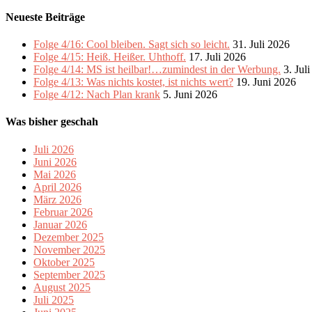
Neueste Beiträge
Folge 4/16: Cool bleiben. Sagt sich so leicht.
31. Juli 2026
Folge 4/15: Heiß. Heißer. Uhthoff.
17. Juli 2026
Folge 4/14: MS ist heilbar!…zumindest in der Werbung.
3. Jul
Folge 4/13: Was nichts kostet, ist nichts wert?
19. Juni 2026
Folge 4/12: Nach Plan krank
5. Juni 2026
Was bisher geschah
Juli 2026
Juni 2026
Mai 2026
April 2026
März 2026
Februar 2026
Januar 2026
Dezember 2025
November 2025
Oktober 2025
September 2025
August 2025
Juli 2025