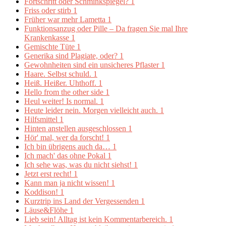
Fortschritt oder Schminkspiegel?
1
Friss oder stirb
1
Früher war mehr Lametta
1
Funktionsanzug oder Pille – Da fragen Sie mal Ihre
Krankenkasse
1
Gemischte Tüte
1
Generika sind Plagiate, oder?
1
Gewohnheiten sind ein unsicheres Pflaster
1
Haare. Selbst schuld.
1
Heiß. Heißer. Uhthoff.
1
Hello from the other side
1
Heul weiter! Is normal.
1
Heute leider nein. Morgen vielleicht auch.
1
Hilfsmittel
1
Hinten anstellen ausgeschlossen
1
Hör' mal, wer da forscht!
1
Ich bin übrigens auch da…
1
Ich mach' das ohne Pokal
1
Ich sehe was, was du nicht siehst!
1
Jetzt erst recht!
1
Kann man ja nicht wissen!
1
Koddison!
1
Kurztrip ins Land der Vergessenden
1
Läuse&Flöhe
1
Lieb sein! Alltag ist kein Kommentarbereich.
1