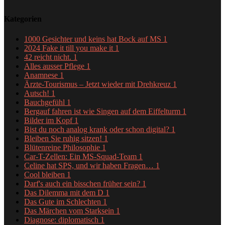
Kategorien
1000 Gesichter und keins hat Bock auf MS
1
2024 Fake it till you make it
1
42 reicht nicht.
1
Alles ausser Pflege
1
Anamnese
1
Ärzte-Tourismus – Jetzt wieder mit Drehkreuz
1
Autsch!
1
Bauchgefühl
1
Bergauf fahren ist wie Singen auf dem Eiffelturm
1
Bilder im Kopf
1
Bist du noch analog krank oder schon digital?
1
Bleiben Sie ruhig sitzen!
1
Blütenreine Philosophie
1
Car-T-Zellen: Ein MS-Squad-Team
1
Celine hat SPS, und wir haben Fragen…
1
Cool bleiben
1
Darf's auch ein bisschen früher sein?
1
Das Dilemma mit dem D
1
Das Gute im Schlechten
1
Das Märchen vom Starksein
1
Diagnose: diplomatisch
1