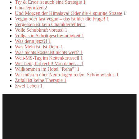
Try & Error ist auch eine Strategie
1
Uncategorized
2
Und Morgen der Himalaya! Oder die 4-spurige Strasse
1
Vegan oder fast vegan – das ist hier die Frage!
1
Vergessen ist kein Charakterfehler
1
Volle Schubkraft voraus!
1
Vollgas in Schrittgeschwindigkeit
1
Was denn jetzt?!
1
Was Mein ist, ist Dein.
1
Was nichts kostet ist nichts wert?
1
Welt-MS-Tag im Kettenkarussell
1
Wer heilt, hat recht! Von daher…
1
Willkommen im Hotel "Reha"!
1
Wir müssen über Neurologen reden. Schon wieder.
1
Zufall ist keine Therapie
1
Zwei Leben
1