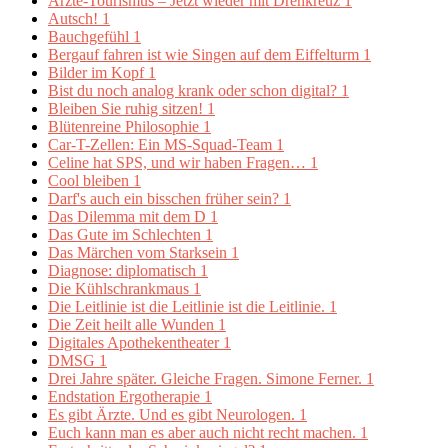
Ärzte-Tourismus – Jetzt wieder mit Drehkreuz
1
Autsch!
1
Bauchgefühl
1
Bergauf fahren ist wie Singen auf dem Eiffelturm
1
Bilder im Kopf
1
Bist du noch analog krank oder schon digital?
1
Bleiben Sie ruhig sitzen!
1
Blütenreine Philosophie
1
Car-T-Zellen: Ein MS-Squad-Team
1
Celine hat SPS, und wir haben Fragen…
1
Cool bleiben
1
Darf's auch ein bisschen früher sein?
1
Das Dilemma mit dem D
1
Das Gute im Schlechten
1
Das Märchen vom Starksein
1
Diagnose: diplomatisch
1
Die Kühlschrankmaus
1
Die Leitlinie ist die Leitlinie ist die Leitlinie.
1
Die Zeit heilt alle Wunden
1
Digitales Apothekentheater
1
DMSG
1
Drei Jahre später. Gleiche Fragen. Simone Ferner.
1
Endstation Ergotherapie
1
Es gibt Ärzte. Und es gibt Neurologen.
1
Euch kann man es aber auch nicht recht machen.
1