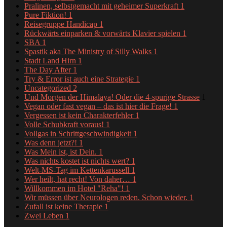
Pralinen, selbstgemacht mit geheimer Superkraft
1
Pure Fiktion!
1
Reisegruppe Handicap
1
Rückwärts einparken & vorwärts Klavier spielen
1
SBA
1
Spastik aka The Ministry of Silly Walks
1
Stadt Land Hirn
1
The Day After
1
Try & Error ist auch eine Strategie
1
Uncategorized
2
Und Morgen der Himalaya! Oder die 4-spurige Strasse
1
Vegan oder fast vegan – das ist hier die Frage!
1
Vergessen ist kein Charakterfehler
1
Volle Schubkraft voraus!
1
Vollgas in Schrittgeschwindigkeit
1
Was denn jetzt?!
1
Was Mein ist, ist Dein.
1
Was nichts kostet ist nichts wert?
1
Welt-MS-Tag im Kettenkarussell
1
Wer heilt, hat recht! Von daher…
1
Willkommen im Hotel "Reha"!
1
Wir müssen über Neurologen reden. Schon wieder.
1
Zufall ist keine Therapie
1
Zwei Leben
1