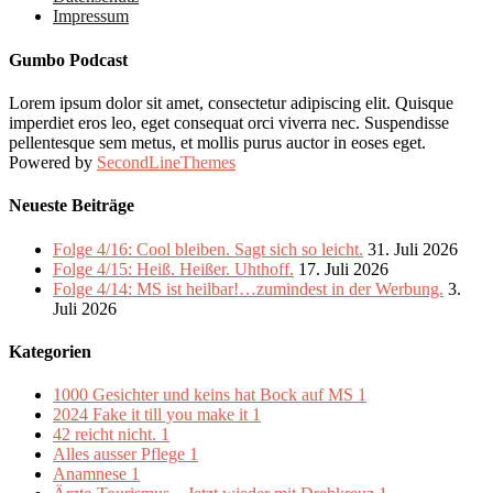
Impressum
Gumbo Podcast
Lorem ipsum dolor sit amet, consectetur adipiscing elit. Quisque
imperdiet eros leo, eget consequat orci viverra nec. Suspendisse
pellentesque sem metus, et mollis purus auctor in eoses eget.
Powered by
SecondLineThemes
Neueste Beiträge
Folge 4/16: Cool bleiben. Sagt sich so leicht.
31. Juli 2026
Folge 4/15: Heiß. Heißer. Uhthoff.
17. Juli 2026
Folge 4/14: MS ist heilbar!…zumindest in der Werbung.
3.
Juli 2026
Kategorien
1000 Gesichter und keins hat Bock auf MS
1
2024 Fake it till you make it
1
42 reicht nicht.
1
Alles ausser Pflege
1
Anamnese
1