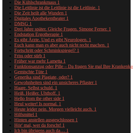
Die Kühlschrankmaus
1
Die Leitlinie ist die Leitlinie ist die Leitlinie.
1
Die Zeit heilt alle Wunden
1
Digitales Apothekentheater
1
DMSG
1
Drei Jahre später. Gleiche Fragen. Simone Ferner.
1
Endstation Ergotherapie
1
Es gibt Ärzte. Und es gibt Neurologen.
1
Euch kann man es aber auch nicht recht machen.
1
Fortschritt oder Schminkspiegel?
1
Friss oder stirb
1
Früher war mehr Lametta
1
Funktionsanzug oder Pille – Da fragen Sie mal Ihre Krankenk
Gemischte Tüte
1
Generika sind Plagiate, oder?
1
Gewohnheiten sind ein unsicheres Pflaster
1
Haare. Selbst schuld.
1
Heiß. Heißer. Uhthoff.
1
Hello from the other side
1
Heul weiter! Is normal.
1
Heute leider nein. Morgen vielleicht auch.
1
Hilfsmittel
1
Hinten anstellen ausgeschlossen
1
Hör' mal, wer da forscht!
1
Ich bin übrigens auch da…
1