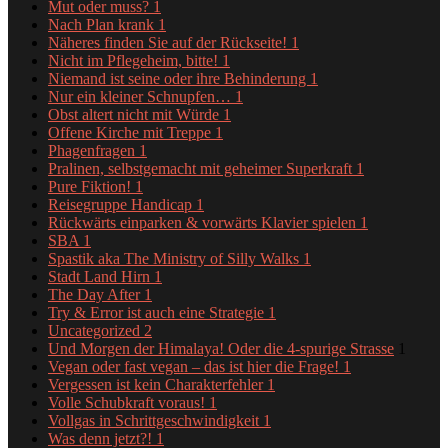
Mut oder muss?
1
Nach Plan krank
1
Näheres finden Sie auf der Rückseite!
1
Nicht im Pflegeheim, bitte!
1
Niemand ist seine oder ihre Behinderung
1
Nur ein kleiner Schnupfen…
1
Obst altert nicht mit Würde
1
Offene Kirche mit Treppe
1
Phagenfragen
1
Pralinen, selbstgemacht mit geheimer Superkraft
1
Pure Fiktion!
1
Reisegruppe Handicap
1
Rückwärts einparken & vorwärts Klavier spielen
1
SBA
1
Spastik aka The Ministry of Silly Walks
1
Stadt Land Hirn
1
The Day After
1
Try & Error ist auch eine Strategie
1
Uncategorized
2
Und Morgen der Himalaya! Oder die 4-spurige Strasse
1
Vegan oder fast vegan – das ist hier die Frage!
1
Vergessen ist kein Charakterfehler
1
Volle Schubkraft voraus!
1
Vollgas in Schrittgeschwindigkeit
1
Was denn jetzt?!
1