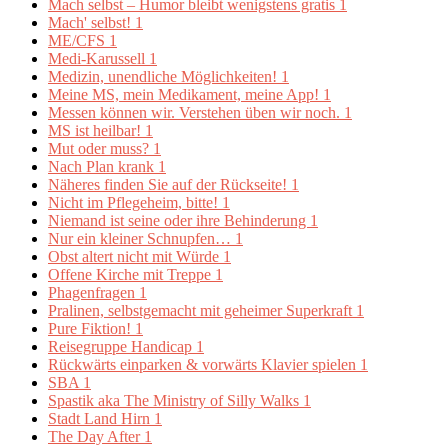
Mach selbst – Humor bleibt wenigstens gratis
1
Mach' selbst!
1
ME/CFS
1
Medi-Karussell
1
Medizin, unendliche Möglichkeiten!
1
Meine MS, mein Medikament, meine App!
1
Messen können wir. Verstehen üben wir noch.
1
MS ist heilbar!
1
Mut oder muss?
1
Nach Plan krank
1
Näheres finden Sie auf der Rückseite!
1
Nicht im Pflegeheim, bitte!
1
Niemand ist seine oder ihre Behinderung
1
Nur ein kleiner Schnupfen…
1
Obst altert nicht mit Würde
1
Offene Kirche mit Treppe
1
Phagenfragen
1
Pralinen, selbstgemacht mit geheimer Superkraft
1
Pure Fiktion!
1
Reisegruppe Handicap
1
Rückwärts einparken & vorwärts Klavier spielen
1
SBA
1
Spastik aka The Ministry of Silly Walks
1
Stadt Land Hirn
1
The Day After
1