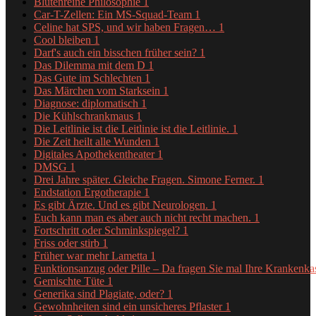
Blütenreine Philosophie
1
Car-T-Zellen: Ein MS-Squad-Team
1
Celine hat SPS, und wir haben Fragen…
1
Cool bleiben
1
Darf's auch ein bisschen früher sein?
1
Das Dilemma mit dem D
1
Das Gute im Schlechten
1
Das Märchen vom Starksein
1
Diagnose: diplomatisch
1
Die Kühlschrankmaus
1
Die Leitlinie ist die Leitlinie ist die Leitlinie.
1
Die Zeit heilt alle Wunden
1
Digitales Apothekentheater
1
DMSG
1
Drei Jahre später. Gleiche Fragen. Simone Ferner.
1
Endstation Ergotherapie
1
Es gibt Ärzte. Und es gibt Neurologen.
1
Euch kann man es aber auch nicht recht machen.
1
Fortschritt oder Schminkspiegel?
1
Friss oder stirb
1
Früher war mehr Lametta
1
Funktionsanzug oder Pille – Da fragen Sie mal Ihre Krankenk
Gemischte Tüte
1
Generika sind Plagiate, oder?
1
Gewohnheiten sind ein unsicheres Pflaster
1