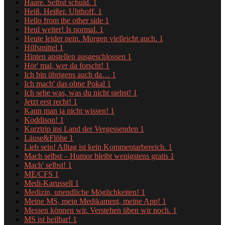
Haare. Selbst schuld.
1
Heiß. Heißer. Uhthoff.
1
Hello from the other side
1
Heul weiter! Is normal.
1
Heute leider nein. Morgen vielleicht auch.
1
Hilfsmittel
1
Hinten anstellen ausgeschlossen
1
Hör' mal, wer da forscht!
1
Ich bin übrigens auch da…
1
Ich mach' das ohne Pokal
1
Ich sehe was, was du nicht siehst!
1
Jetzt erst recht!
1
Kann man ja nicht wissen!
1
Koddison!
1
Kurztrip ins Land der Vergessenden
1
Läuse&Flöhe
1
Lieb sein! Alltag ist kein Kommentarbereich.
1
Mach selbst – Humor bleibt wenigstens gratis
1
Mach' selbst!
1
ME/CFS
1
Medi-Karussell
1
Medizin, unendliche Möglichkeiten!
1
Meine MS, mein Medikament, meine App!
1
Messen können wir. Verstehen üben wir noch.
1
MS ist heilbar!
1