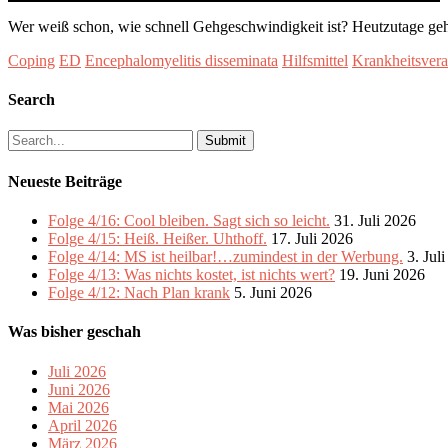
Wer weiß schon, wie schnell Gehgeschwindigkeit ist? Heutzutage g
Coping
ED
Encephalomyelitis disseminata
Hilfsmittel
Krankheitsvera
Search
Search
for:
Neueste Beiträge
Folge 4/16: Cool bleiben. Sagt sich so leicht.
31. Juli 2026
Folge 4/15: Heiß. Heißer. Uhthoff.
17. Juli 2026
Folge 4/14: MS ist heilbar!…zumindest in der Werbung.
3. Jul
Folge 4/13: Was nichts kostet, ist nichts wert?
19. Juni 2026
Folge 4/12: Nach Plan krank
5. Juni 2026
Was bisher geschah
Juli 2026
Juni 2026
Mai 2026
April 2026
März 2026