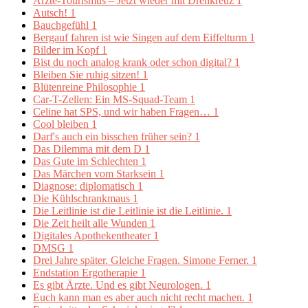
Ärzte-Tourismus – Jetzt wieder mit Drehkreuz
1
Autsch!
1
Bauchgefühl
1
Bergauf fahren ist wie Singen auf dem Eiffelturm
1
Bilder im Kopf
1
Bist du noch analog krank oder schon digital?
1
Bleiben Sie ruhig sitzen!
1
Blütenreine Philosophie
1
Car-T-Zellen: Ein MS-Squad-Team
1
Celine hat SPS, und wir haben Fragen…
1
Cool bleiben
1
Darf's auch ein bisschen früher sein?
1
Das Dilemma mit dem D
1
Das Gute im Schlechten
1
Das Märchen vom Starksein
1
Diagnose: diplomatisch
1
Die Kühlschrankmaus
1
Die Leitlinie ist die Leitlinie ist die Leitlinie.
1
Die Zeit heilt alle Wunden
1
Digitales Apothekentheater
1
DMSG
1
Drei Jahre später. Gleiche Fragen. Simone Ferner.
1
Endstation Ergotherapie
1
Es gibt Ärzte. Und es gibt Neurologen.
1
Euch kann man es aber auch nicht recht machen.
1