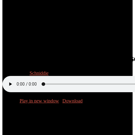
Folge 3/13: Vollgas in Schrittge
20. Juni 2025
Schniddie
Podcast:
Play in new window
|
Download