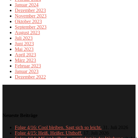
Januar 2024
Dezember 2023
November 2023
Oktober 2023
September 2023
August 2023
Juli 2023
Juni 2023
Mai 2023
April 2023
März 2023
Februar 2023
Januar 2023
Dezember 2022
Neueste Beiträge
Folge 4/16: Cool bleiben. Sagt sich so leicht.
31. Juli 2026
Folge 4/15: Heiß. Heißer. Uhthoff.
17. Juli 2026