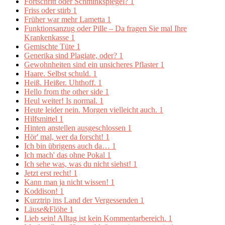
Fortschritt oder Schminkspiegel?
1
Friss oder stirb
1
Früher war mehr Lametta
1
Funktionsanzug oder Pille – Da fragen Sie mal Ihre
Krankenkasse
1
Gemischte Tüte
1
Generika sind Plagiate, oder?
1
Gewohnheiten sind ein unsicheres Pflaster
1
Haare. Selbst schuld.
1
Heiß. Heißer. Uhthoff.
1
Hello from the other side
1
Heul weiter! Is normal.
1
Heute leider nein. Morgen vielleicht auch.
1
Hilfsmittel
1
Hinten anstellen ausgeschlossen
1
Hör' mal, wer da forscht!
1
Ich bin übrigens auch da…
1
Ich mach' das ohne Pokal
1
Ich sehe was, was du nicht siehst!
1
Jetzt erst recht!
1
Kann man ja nicht wissen!
1
Koddison!
1
Kurztrip ins Land der Vergessenden
1
Läuse&Flöhe
1
Lieb sein! Alltag ist kein Kommentarbereich.
1