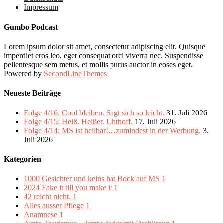
Impressum
Gumbo Podcast
Lorem ipsum dolor sit amet, consectetur adipiscing elit. Quisque
imperdiet eros leo, eget consequat orci viverra nec. Suspendisse
pellentesque sem metus, et mollis purus auctor in eoses eget.
Powered by
SecondLineThemes
Neueste Beiträge
Folge 4/16: Cool bleiben. Sagt sich so leicht.
31. Juli 2026
Folge 4/15: Heiß. Heißer. Uhthoff.
17. Juli 2026
Folge 4/14: MS ist heilbar!…zumindest in der Werbung.
3.
Juli 2026
Kategorien
1000 Gesichter und keins hat Bock auf MS
1
2024 Fake it till you make it
1
42 reicht nicht.
1
Alles ausser Pflege
1
Anamnese
1