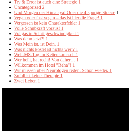
Try & Error ist auch eine Strategie
1
Uncategorized
2
Und Morgen der Himalaya! Oder die 4-spurige Strasse
1
Vegan oder fast vegan – das ist hier die Frage!
1
Vergessen ist kein Charakterfehler
1
Volle Schubkraft voraus!
1
Vollgas in Schrittgeschwindigkeit
1
Was denn jetzt?!
1
Was Mein ist, ist Dein.
1
Was nichts kostet ist nichts wert?
1
Welt-MS-Tag im Kettenkarussell
1
Wer heilt, hat recht! Von daher…
1
Willkommen im Hotel "Reha"!
1
Wir müssen über Neurologen reden. Schon wieder.
1
Zufall ist keine Therapie
1
Zwei Leben
1