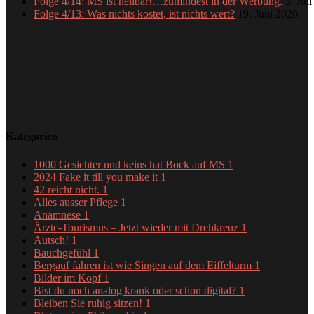
Folge 4/14: MS ist heilbar!…zumindest in der Werbung.
3. Jul
Folge 4/13: Was nichts kostet, ist nichts wert?
19. Juni 2026
Kategorien
1000 Gesichter und keins hat Bock auf MS
1
2024 Fake it till you make it
1
42 reicht nicht.
1
Alles ausser Pflege
1
Anamnese
1
Ärzte-Tourismus – Jetzt wieder mit Drehkreuz
1
Autsch!
1
Bauchgefühl
1
Bergauf fahren ist wie Singen auf dem Eiffelturm
1
Bilder im Kopf
1
Bist du noch analog krank oder schon digital?
1
Bleiben Sie ruhig sitzen!
1