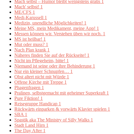
Mach selbst – Humor bleibt wenigstens gratis
1
Mach' selbst!
1
ME/CFS
1
Medi-Karussell
1
Medizin, unendliche Möglichkeiten!
1
Meine MS, mein Medikament, meine App!
1
Messen können wir. Verstehen üben wir noch.
1
MS ist heilbar!
1
Mut oder muss?
1
Nach Plan krank
1
Näheres finden Sie auf der Rückseite!
1
Nicht im Pflegeheim, bitte!
1
Niemand ist seine oder ihre Behinderung
1
Nur ein kleiner Schnupfen…
1
Obst altert nicht mit Würde
1
Offene Kirche mit Treppe
1
Phagenfragen
1
Pralinen, selbstgemacht mit geheimer Superkraft
1
Pure Fiktion!
1
Reisegruppe Handicap
1
Rückwärts einparken & vorwärts Klavier spielen
1
SBA
1
Spastik aka The Ministry of Silly Walks
1
Stadt Land Hirn
1
The Day After
1