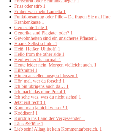
Fortschritt oder Schminkspiegel?
1
Friss oder stirb
1
Früher war mehr Lametta
1
Funktionsanzug oder Pille – Da fragen Sie mal Ihre
Krankenkasse
1
Gemischte Tüte
1
Generika sind Plagiate, oder?
1
Gewohnheiten sind ein unsicheres Pflaster
1
Haare. Selbst schuld.
1
Heiß. Heißer. Uhthoff.
1
Hello from the other side
1
Heul weiter! Is normal.
1
Heute leider nein. Morgen vielleicht auch.
1
Hilfsmittel
1
Hinten anstellen ausgeschlossen
1
Hör' mal, wer da forscht!
1
Ich bin übrigens auch da…
1
Ich mach' das ohne Pokal
1
Ich sehe was, was du nicht siehst!
1
Jetzt erst recht!
1
Kann man ja nicht wissen!
1
Koddison!
1
Kurztrip ins Land der Vergessenden
1
Läuse&Flöhe
1
Lieb sein! Alltag ist kein Kommentarbereich.
1