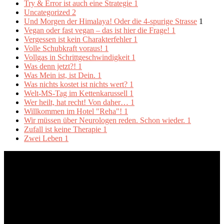
Try & Error ist auch eine Strategie
1
Uncategorized
2
Und Morgen der Himalaya! Oder die 4-spurige Strasse
1
Vegan oder fast vegan – das ist hier die Frage!
1
Vergessen ist kein Charakterfehler
1
Volle Schubkraft voraus!
1
Vollgas in Schrittgeschwindigkeit
1
Was denn jetzt?!
1
Was Mein ist, ist Dein.
1
Was nichts kostet ist nichts wert?
1
Welt-MS-Tag im Kettenkarussell
1
Wer heilt, hat recht! Von daher…
1
Willkommen im Hotel "Reha"!
1
Wir müssen über Neurologen reden. Schon wieder.
1
Zufall ist keine Therapie
1
Zwei Leben
1