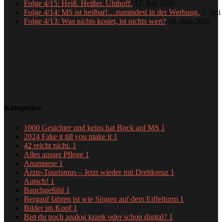
Folge 4/15: Heiß. Heißer. Uhthoff.
17. Juli 2026
Folge 4/14: MS ist heilbar!…zumindest in der Werbung.
3. Jul
Folge 4/13: Was nichts kostet, ist nichts wert?
19. Juni 2026
Kategorien
1000 Gesichter und keins hat Bock auf MS
1
2024 Fake it till you make it
1
42 reicht nicht.
1
Alles ausser Pflege
1
Anamnese
1
Ärzte-Tourismus – Jetzt wieder mit Drehkreuz
1
Autsch!
1
Bauchgefühl
1
Bergauf fahren ist wie Singen auf dem Eiffelturm
1
Bilder im Kopf
1
Bist du noch analog krank oder schon digital?
1