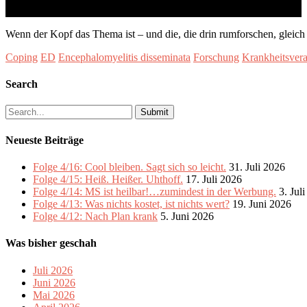
Wenn der Kopf das Thema ist – und die, die drin rumforschen, gleich 
Coping
ED
Encephalomyelitis disseminata
Forschung
Krankheitsvera
Search
Search
for:
Neueste Beiträge
Folge 4/16: Cool bleiben. Sagt sich so leicht.
31. Juli 2026
Folge 4/15: Heiß. Heißer. Uhthoff.
17. Juli 2026
Folge 4/14: MS ist heilbar!…zumindest in der Werbung.
3. Jul
Folge 4/13: Was nichts kostet, ist nichts wert?
19. Juni 2026
Folge 4/12: Nach Plan krank
5. Juni 2026
Was bisher geschah
Juli 2026
Juni 2026
Mai 2026