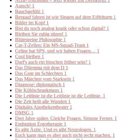
Ärzte-Tourismus – Jetzt wieder mit Drehkreuz
1
Autsch!
1
Bauchgefühl
1
Bergauf fahren ist wie Singen auf dem Eiffelturm
1
Bilder im Kopf
1
Bist du noch analog krank oder schon digital?
1
Bleiben Sie ruhig sitzen!
1
Blütenreine Philosophie
1
Car-T-Zellen: Ein MS-Squad-Team
1
Celine hat SPS, und wir haben Fragen…
1
Cool bleiben
1
Darf's auch ein bisschen früher sein?
1
Das Dilemma mit dem D
1
Das Gute im Schlechten
1
Das Märchen vom Starksein
1
Diagnose: diplomatisch
1
Die Kühlschrankmaus
1
Die Leitlinie ist die Leitlinie ist die Leitlinie.
1
Die Zeit heilt alle Wunden
1
Digitales Apothekentheater
1
DMSG
1
Drei Jahre später. Gleiche Fragen. Simone Ferner.
1
Endstation Ergotherapie
1
Es gibt Ärzte. Und es gibt Neurologen.
1
Euch kann man es aber auch nicht recht machen.
1