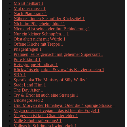
MS ist heilbar!
1
Mut oder muss?
1
Nach Plan krank
1
Näheres finden Sie auf der Rückseite!
1
Nicht im Pflegeheim, bitte!
1
Niemand ist seine oder ihre Behinderung
1
Nur ein kleiner Schnupfen…
1
Obst altert nicht mit Würde
1
Offene Kirche mit Treppe
1
Phagenfragen
1
Pralinen, selbstgemacht mit geheimer Superkraft
1
Pure Fiktion!
1
Reisegruppe Handicap
1
Rückwärts einparken & vorwärts Klavier spielen
1
SBA
1
Spastik aka The Ministry of Silly Walks
1
Stadt Land Hirn
1
The Day After
1
Try & Error ist auch eine Strategie
1
Uncategorized
2
Und Morgen der Himalaya! Oder die 4-spurige Strasse
1
Vegan oder fast vegan – das ist hier die Frage!
1
Vergessen ist kein Charakterfehler
1
Volle Schubkraft voraus!
1
Vollgas in Schrittgeschwindigkeit
1