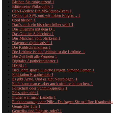
Bleiben Sie ruhig sitzen!
1
Blütenreine Philosophie
1
Car-T-Zellen: Ein MS-Squad-Team
1
Celine hat SPS, und wir haben Fragen…
1
Cool bleiben
1
Darf's auch ein bisschen früher sein?
1
Das Dilemma mit dem D
1
Das Gute im Schlechten
1
Das Märchen vom Starksein
1
Diagnose: diplomatisch
1
Die Kühlschrankmaus
1
Die Leitlinie ist die Leitlinie ist die Leitlinie.
1
Die Zeit heilt alle Wunden
1
Digitales Apothekentheater
1
DMSG
1
Drei Jahre später. Gleiche Fragen. Simone Ferner.
1
Endstation Ergotherapie
1
Es gibt Ärzte. Und es gibt Neurologen.
1
Euch kann man es aber auch nicht recht machen.
1
Fortschritt oder Schminkspiegel?
1
Friss oder stirb
1
Früher war mehr Lametta
1
Funktionsanzug oder Pille – Da fragen Sie mal Ihre Krankenk
Gemischte Tüte
1
Generika sind Plagiate, oder?
1