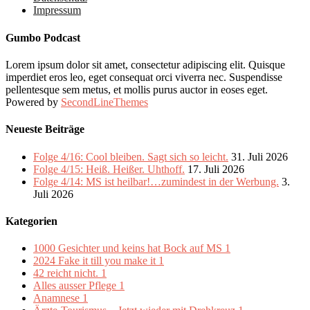
Impressum
Gumbo Podcast
Lorem ipsum dolor sit amet, consectetur adipiscing elit. Quisque
imperdiet eros leo, eget consequat orci viverra nec. Suspendisse
pellentesque sem metus, et mollis purus auctor in eoses eget.
Powered by
SecondLineThemes
Neueste Beiträge
Folge 4/16: Cool bleiben. Sagt sich so leicht.
31. Juli 2026
Folge 4/15: Heiß. Heißer. Uhthoff.
17. Juli 2026
Folge 4/14: MS ist heilbar!…zumindest in der Werbung.
3.
Juli 2026
Kategorien
1000 Gesichter und keins hat Bock auf MS
1
2024 Fake it till you make it
1
42 reicht nicht.
1
Alles ausser Pflege
1
Anamnese
1