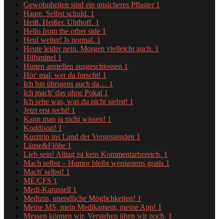
Gewohnheiten sind ein unsicheres Pflaster
1
Haare. Selbst schuld.
1
Heiß. Heißer. Uhthoff.
1
Hello from the other side
1
Heul weiter! Is normal.
1
Heute leider nein. Morgen vielleicht auch.
1
Hilfsmittel
1
Hinten anstellen ausgeschlossen
1
Hör' mal, wer da forscht!
1
Ich bin übrigens auch da…
1
Ich mach' das ohne Pokal
1
Ich sehe was, was du nicht siehst!
1
Jetzt erst recht!
1
Kann man ja nicht wissen!
1
Koddison!
1
Kurztrip ins Land der Vergessenden
1
Läuse&Flöhe
1
Lieb sein! Alltag ist kein Kommentarbereich.
1
Mach selbst – Humor bleibt wenigstens gratis
1
Mach' selbst!
1
ME/CFS
1
Medi-Karussell
1
Medizin, unendliche Möglichkeiten!
1
Meine MS, mein Medikament, meine App!
1
Messen können wir. Verstehen üben wir noch.
1