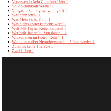
Vergessen ist kein Charakterfehler
1
Volle Schubkraft voraus!
1
Vollgas in Schrittgeschwindigkeit
1
Was denn jetzt?!
1
Was Mein ist, ist Dein.
1
Was nichts kostet ist nichts wert?
1
Welt-MS-Tag im Kettenkarussell
1
Wer heilt, hat recht! Von daher…
1
Willkommen im Hotel "Reha"!
1
Wir müssen über Neurologen reden. Schon wieder.
1
Zufall ist keine Therapie
1
Zwei Leben
1