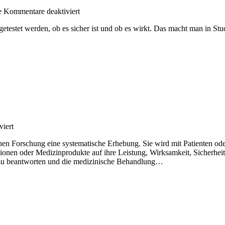
für
de
Kommentare deaktiviert
Folge
testet werden, ob es sicher ist und ob es wirkt. Das macht man in Stud
15:
Hör‘
mal,
wer
da
forscht!
für
iert
Folge
schen Forschung eine systematische Erhebung. Sie wird mit Patienten ode
15:
nen oder Medizinprodukte auf ihre Leistung, Wirksamkeit, Sicherheit 
Hör‘
n zu beantworten und die medizinische Behandlung…
mal,
wer
da
forscht!