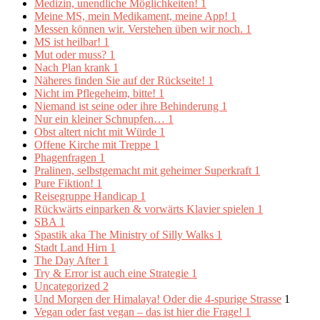
Medizin, unendliche Möglichkeiten!
1
Meine MS, mein Medikament, meine App!
1
Messen können wir. Verstehen üben wir noch.
1
MS ist heilbar!
1
Mut oder muss?
1
Nach Plan krank
1
Näheres finden Sie auf der Rückseite!
1
Nicht im Pflegeheim, bitte!
1
Niemand ist seine oder ihre Behinderung
1
Nur ein kleiner Schnupfen…
1
Obst altert nicht mit Würde
1
Offene Kirche mit Treppe
1
Phagenfragen
1
Pralinen, selbstgemacht mit geheimer Superkraft
1
Pure Fiktion!
1
Reisegruppe Handicap
1
Rückwärts einparken & vorwärts Klavier spielen
1
SBA
1
Spastik aka The Ministry of Silly Walks
1
Stadt Land Hirn
1
The Day After
1
Try & Error ist auch eine Strategie
1
Uncategorized
2
Und Morgen der Himalaya! Oder die 4-spurige Strasse
1
Vegan oder fast vegan – das ist hier die Frage!
1