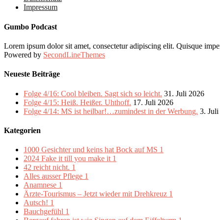
Impressum
Gumbo Podcast
Lorem ipsum dolor sit amet, consectetur adipiscing elit. Quisque imper
Powered by
SecondLineThemes
Neueste Beiträge
Folge 4/16: Cool bleiben. Sagt sich so leicht.
31. Juli 2026
Folge 4/15: Heiß. Heißer. Uhthoff.
17. Juli 2026
Folge 4/14: MS ist heilbar!…zumindest in der Werbung.
3. Jul
Kategorien
1000 Gesichter und keins hat Bock auf MS
1
2024 Fake it till you make it
1
42 reicht nicht.
1
Alles ausser Pflege
1
Anamnese
1
Ärzte-Tourismus – Jetzt wieder mit Drehkreuz
1
Autsch!
1
Bauchgefühl
1