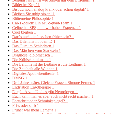
Bergauf fahren ist wie Singen auf dem Eiffelturm
1
Bilder im Kopf
1
Bist du noch analog krank oder schon digital?
1
Bleiben Sie ruhig sitzen!
1
Blütenreine Philosophie
1
Car-T-Zellen: Ein MS-Squad-Team
1
Celine hat SPS, und wir haben Fragen…
1
Cool bleiben
1
Darf's auch ein bisschen früher sein?
1
Das Dilemma mit dem D
1
Das Gute im Schlechten
1
Das Märchen vom Starksein
1
Diagnose: diplomatisch
1
Die Kühlschrankmaus
1
Die Leitlinie ist die Leitlinie ist die Leitlinie.
1
Die Zeit heilt alle Wunden
1
Digitales Apothekentheater
1
DMSG
1
Drei Jahre später. Gleiche Fragen. Simone Ferner.
1
Endstation Ergotherapie
1
Es gibt Ärzte. Und es gibt Neurologen.
1
Euch kann man es aber auch nicht recht machen.
1
Fortschritt oder Schminkspiegel?
1
Friss oder stirb
1
Früher war mehr Lametta
1