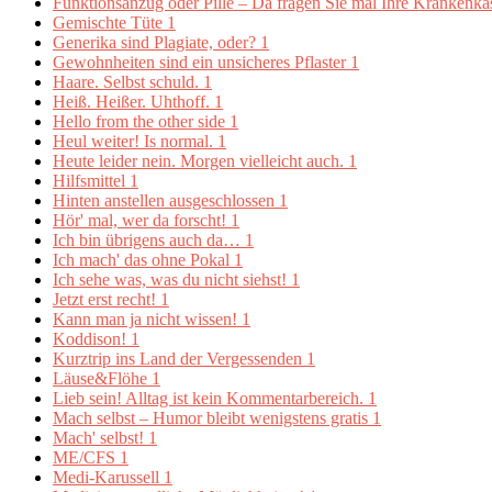
Funktionsanzug oder Pille – Da fragen Sie mal Ihre Krankenk
Gemischte Tüte
1
Generika sind Plagiate, oder?
1
Gewohnheiten sind ein unsicheres Pflaster
1
Haare. Selbst schuld.
1
Heiß. Heißer. Uhthoff.
1
Hello from the other side
1
Heul weiter! Is normal.
1
Heute leider nein. Morgen vielleicht auch.
1
Hilfsmittel
1
Hinten anstellen ausgeschlossen
1
Hör' mal, wer da forscht!
1
Ich bin übrigens auch da…
1
Ich mach' das ohne Pokal
1
Ich sehe was, was du nicht siehst!
1
Jetzt erst recht!
1
Kann man ja nicht wissen!
1
Koddison!
1
Kurztrip ins Land der Vergessenden
1
Läuse&Flöhe
1
Lieb sein! Alltag ist kein Kommentarbereich.
1
Mach selbst – Humor bleibt wenigstens gratis
1
Mach' selbst!
1
ME/CFS
1
Medi-Karussell
1