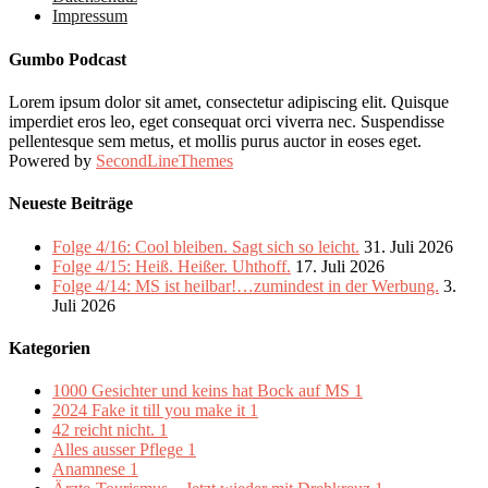
Impressum
Gumbo Podcast
Lorem ipsum dolor sit amet, consectetur adipiscing elit. Quisque
imperdiet eros leo, eget consequat orci viverra nec. Suspendisse
pellentesque sem metus, et mollis purus auctor in eoses eget.
Powered by
SecondLineThemes
Neueste Beiträge
Folge 4/16: Cool bleiben. Sagt sich so leicht.
31. Juli 2026
Folge 4/15: Heiß. Heißer. Uhthoff.
17. Juli 2026
Folge 4/14: MS ist heilbar!…zumindest in der Werbung.
3.
Juli 2026
Kategorien
1000 Gesichter und keins hat Bock auf MS
1
2024 Fake it till you make it
1
42 reicht nicht.
1
Alles ausser Pflege
1
Anamnese
1