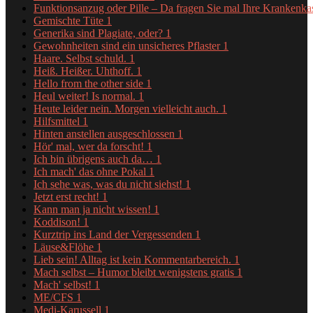
Funktionsanzug oder Pille – Da fragen Sie mal Ihre Krankenk
Gemischte Tüte
1
Generika sind Plagiate, oder?
1
Gewohnheiten sind ein unsicheres Pflaster
1
Haare. Selbst schuld.
1
Heiß. Heißer. Uhthoff.
1
Hello from the other side
1
Heul weiter! Is normal.
1
Heute leider nein. Morgen vielleicht auch.
1
Hilfsmittel
1
Hinten anstellen ausgeschlossen
1
Hör' mal, wer da forscht!
1
Ich bin übrigens auch da…
1
Ich mach' das ohne Pokal
1
Ich sehe was, was du nicht siehst!
1
Jetzt erst recht!
1
Kann man ja nicht wissen!
1
Koddison!
1
Kurztrip ins Land der Vergessenden
1
Läuse&Flöhe
1
Lieb sein! Alltag ist kein Kommentarbereich.
1
Mach selbst – Humor bleibt wenigstens gratis
1
Mach' selbst!
1
ME/CFS
1
Medi-Karussell
1