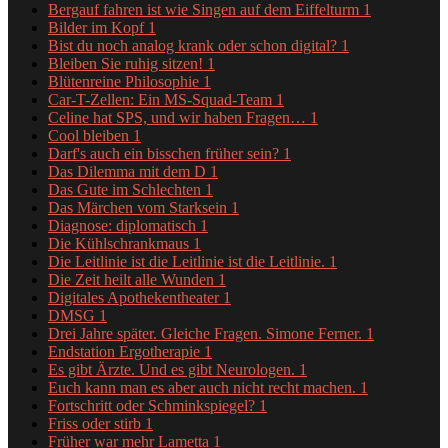
Bergauf fahren ist wie Singen auf dem Eiffelturm
1
Bilder im Kopf
1
Bist du noch analog krank oder schon digital?
1
Bleiben Sie ruhig sitzen!
1
Blütenreine Philosophie
1
Car-T-Zellen: Ein MS-Squad-Team
1
Celine hat SPS, und wir haben Fragen…
1
Cool bleiben
1
Darf's auch ein bisschen früher sein?
1
Das Dilemma mit dem D
1
Das Gute im Schlechten
1
Das Märchen vom Starksein
1
Diagnose: diplomatisch
1
Die Kühlschrankmaus
1
Die Leitlinie ist die Leitlinie ist die Leitlinie.
1
Die Zeit heilt alle Wunden
1
Digitales Apothekentheater
1
DMSG
1
Drei Jahre später. Gleiche Fragen. Simone Ferner.
1
Endstation Ergotherapie
1
Es gibt Ärzte. Und es gibt Neurologen.
1
Euch kann man es aber auch nicht recht machen.
1
Fortschritt oder Schminkspiegel?
1
Friss oder stirb
1
Früher war mehr Lametta
1