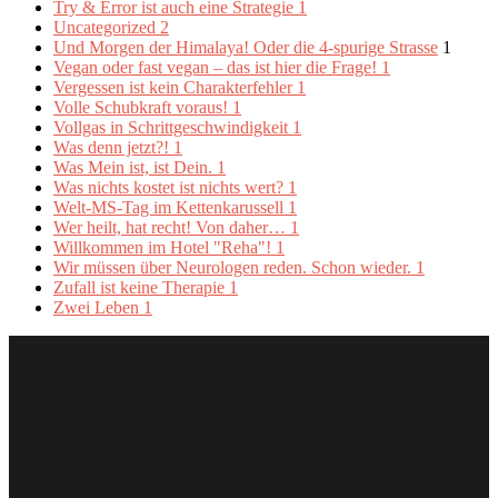
Try & Error ist auch eine Strategie
1
Uncategorized
2
Und Morgen der Himalaya! Oder die 4-spurige Strasse
1
Vegan oder fast vegan – das ist hier die Frage!
1
Vergessen ist kein Charakterfehler
1
Volle Schubkraft voraus!
1
Vollgas in Schrittgeschwindigkeit
1
Was denn jetzt?!
1
Was Mein ist, ist Dein.
1
Was nichts kostet ist nichts wert?
1
Welt-MS-Tag im Kettenkarussell
1
Wer heilt, hat recht! Von daher…
1
Willkommen im Hotel "Reha"!
1
Wir müssen über Neurologen reden. Schon wieder.
1
Zufall ist keine Therapie
1
Zwei Leben
1