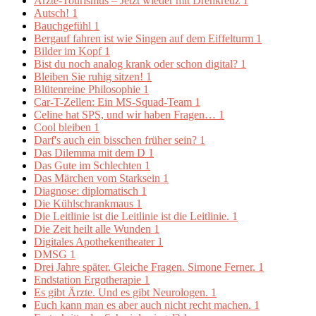
Ärzte-Tourismus – Jetzt wieder mit Drehkreuz
1
Autsch!
1
Bauchgefühl
1
Bergauf fahren ist wie Singen auf dem Eiffelturm
1
Bilder im Kopf
1
Bist du noch analog krank oder schon digital?
1
Bleiben Sie ruhig sitzen!
1
Blütenreine Philosophie
1
Car-T-Zellen: Ein MS-Squad-Team
1
Celine hat SPS, und wir haben Fragen…
1
Cool bleiben
1
Darf's auch ein bisschen früher sein?
1
Das Dilemma mit dem D
1
Das Gute im Schlechten
1
Das Märchen vom Starksein
1
Diagnose: diplomatisch
1
Die Kühlschrankmaus
1
Die Leitlinie ist die Leitlinie ist die Leitlinie.
1
Die Zeit heilt alle Wunden
1
Digitales Apothekentheater
1
DMSG
1
Drei Jahre später. Gleiche Fragen. Simone Ferner.
1
Endstation Ergotherapie
1
Es gibt Ärzte. Und es gibt Neurologen.
1
Euch kann man es aber auch nicht recht machen.
1