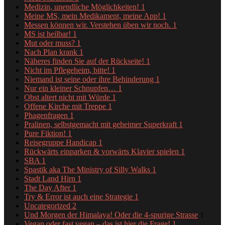
Medizin, unendliche Möglichkeiten!
1
Meine MS, mein Medikament, meine App!
1
Messen können wir. Verstehen üben wir noch.
1
MS ist heilbar!
1
Mut oder muss?
1
Nach Plan krank
1
Näheres finden Sie auf der Rückseite!
1
Nicht im Pflegeheim, bitte!
1
Niemand ist seine oder ihre Behinderung
1
Nur ein kleiner Schnupfen…
1
Obst altert nicht mit Würde
1
Offene Kirche mit Treppe
1
Phagenfragen
1
Pralinen, selbstgemacht mit geheimer Superkraft
1
Pure Fiktion!
1
Reisegruppe Handicap
1
Rückwärts einparken & vorwärts Klavier spielen
1
SBA
1
Spastik aka The Ministry of Silly Walks
1
Stadt Land Hirn
1
The Day After
1
Try & Error ist auch eine Strategie
1
Uncategorized
2
Und Morgen der Himalaya! Oder die 4-spurige Strasse
1
Vegan oder fast vegan – das ist hier die Frage!
1