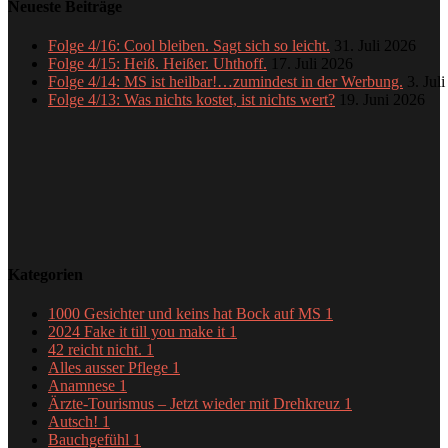
Neueste Beiträge
Folge 4/16: Cool bleiben. Sagt sich so leicht.
31. Juli 2026
Folge 4/15: Heiß. Heißer. Uhthoff.
17. Juli 2026
Folge 4/14: MS ist heilbar!…zumindest in der Werbung.
3. Jul
Folge 4/13: Was nichts kostet, ist nichts wert?
19. Juni 2026
Kategorien
1000 Gesichter und keins hat Bock auf MS
1
2024 Fake it till you make it
1
42 reicht nicht.
1
Alles ausser Pflege
1
Anamnese
1
Ärzte-Tourismus – Jetzt wieder mit Drehkreuz
1
Autsch!
1
Bauchgefühl
1