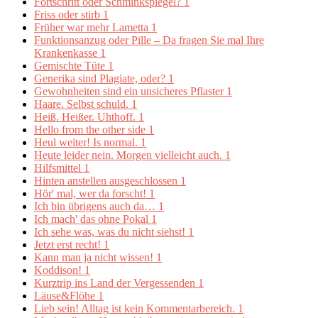
Fortschritt oder Schminkspiegel?
1
Friss oder stirb
1
Früher war mehr Lametta
1
Funktionsanzug oder Pille – Da fragen Sie mal Ihre
Krankenkasse
1
Gemischte Tüte
1
Generika sind Plagiate, oder?
1
Gewohnheiten sind ein unsicheres Pflaster
1
Haare. Selbst schuld.
1
Heiß. Heißer. Uhthoff.
1
Hello from the other side
1
Heul weiter! Is normal.
1
Heute leider nein. Morgen vielleicht auch.
1
Hilfsmittel
1
Hinten anstellen ausgeschlossen
1
Hör' mal, wer da forscht!
1
Ich bin übrigens auch da…
1
Ich mach' das ohne Pokal
1
Ich sehe was, was du nicht siehst!
1
Jetzt erst recht!
1
Kann man ja nicht wissen!
1
Koddison!
1
Kurztrip ins Land der Vergessenden
1
Läuse&Flöhe
1
Lieb sein! Alltag ist kein Kommentarbereich.
1