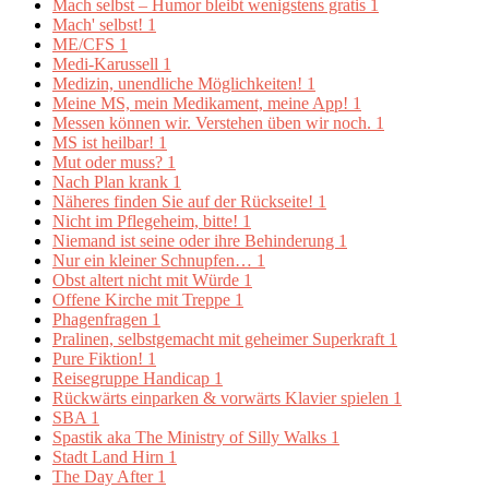
Mach selbst – Humor bleibt wenigstens gratis
1
Mach' selbst!
1
ME/CFS
1
Medi-Karussell
1
Medizin, unendliche Möglichkeiten!
1
Meine MS, mein Medikament, meine App!
1
Messen können wir. Verstehen üben wir noch.
1
MS ist heilbar!
1
Mut oder muss?
1
Nach Plan krank
1
Näheres finden Sie auf der Rückseite!
1
Nicht im Pflegeheim, bitte!
1
Niemand ist seine oder ihre Behinderung
1
Nur ein kleiner Schnupfen…
1
Obst altert nicht mit Würde
1
Offene Kirche mit Treppe
1
Phagenfragen
1
Pralinen, selbstgemacht mit geheimer Superkraft
1
Pure Fiktion!
1
Reisegruppe Handicap
1
Rückwärts einparken & vorwärts Klavier spielen
1
SBA
1
Spastik aka The Ministry of Silly Walks
1
Stadt Land Hirn
1
The Day After
1