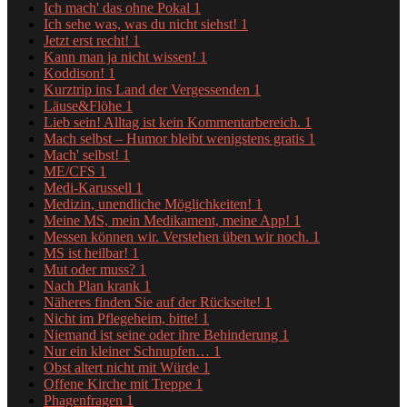
Ich mach' das ohne Pokal
1
Ich sehe was, was du nicht siehst!
1
Jetzt erst recht!
1
Kann man ja nicht wissen!
1
Koddison!
1
Kurztrip ins Land der Vergessenden
1
Läuse&Flöhe
1
Lieb sein! Alltag ist kein Kommentarbereich.
1
Mach selbst – Humor bleibt wenigstens gratis
1
Mach' selbst!
1
ME/CFS
1
Medi-Karussell
1
Medizin, unendliche Möglichkeiten!
1
Meine MS, mein Medikament, meine App!
1
Messen können wir. Verstehen üben wir noch.
1
MS ist heilbar!
1
Mut oder muss?
1
Nach Plan krank
1
Näheres finden Sie auf der Rückseite!
1
Nicht im Pflegeheim, bitte!
1
Niemand ist seine oder ihre Behinderung
1
Nur ein kleiner Schnupfen…
1
Obst altert nicht mit Würde
1
Offene Kirche mit Treppe
1
Phagenfragen
1