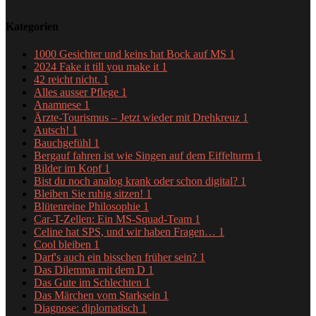
Kategorien
1000 Gesichter und keins hat Bock auf MS
1
2024 Fake it till you make it
1
42 reicht nicht.
1
Alles ausser Pflege
1
Anamnese
1
Ärzte-Tourismus – Jetzt wieder mit Drehkreuz
1
Autsch!
1
Bauchgefühl
1
Bergauf fahren ist wie Singen auf dem Eiffelturm
1
Bilder im Kopf
1
Bist du noch analog krank oder schon digital?
1
Bleiben Sie ruhig sitzen!
1
Blütenreine Philosophie
1
Car-T-Zellen: Ein MS-Squad-Team
1
Celine hat SPS, und wir haben Fragen…
1
Cool bleiben
1
Darf's auch ein bisschen früher sein?
1
Das Dilemma mit dem D
1
Das Gute im Schlechten
1
Das Märchen vom Starksein
1
Diagnose: diplomatisch
1