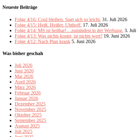
Neueste Beiträge
Folge 4/16: Cool bleiben. Sagt sich so leicht.
31. Juli 2026
Folge 4/15: Heiß. Heißer. Uhthoff.
17. Juli 2026
Folge 4/14: MS ist heilbar!…zumindest in der Werbung.
3. Jul
Folge 4/13: Was nichts kostet, ist nichts wert?
19. Juni 2026
Folge 4/12: Nach Plan krank
5. Juni 2026
Was bisher geschah
Juli 2026
Juni 2026
Mai 2026
April 2026
März 2026
Februar 2026
Januar 2026
Dezember 2025
November 2025
Oktober 2025
September 2025
August 2025
Juli 2025
Juni 2025