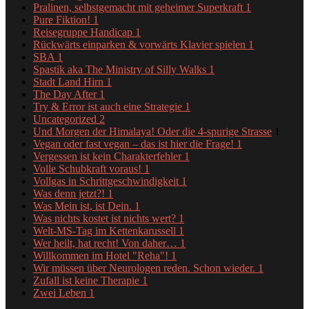
Pralinen, selbstgemacht mit geheimer Superkraft
1
Pure Fiktion!
1
Reisegruppe Handicap
1
Rückwärts einparken & vorwärts Klavier spielen
1
SBA
1
Spastik aka The Ministry of Silly Walks
1
Stadt Land Hirn
1
The Day After
1
Try & Error ist auch eine Strategie
1
Uncategorized
2
Und Morgen der Himalaya! Oder die 4-spurige Strasse
1
Vegan oder fast vegan – das ist hier die Frage!
1
Vergessen ist kein Charakterfehler
1
Volle Schubkraft voraus!
1
Vollgas in Schrittgeschwindigkeit
1
Was denn jetzt?!
1
Was Mein ist, ist Dein.
1
Was nichts kostet ist nichts wert?
1
Welt-MS-Tag im Kettenkarussell
1
Wer heilt, hat recht! Von daher…
1
Willkommen im Hotel "Reha"!
1
Wir müssen über Neurologen reden. Schon wieder.
1
Zufall ist keine Therapie
1
Zwei Leben
1