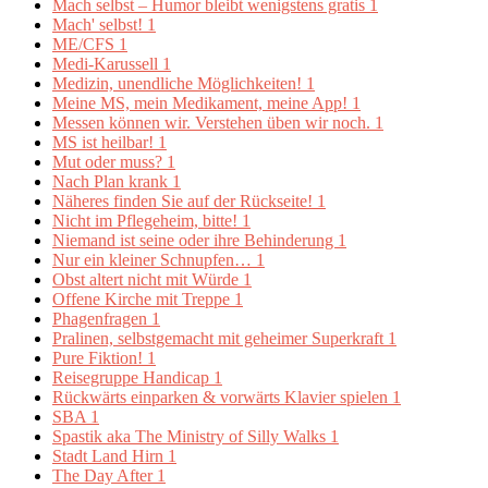
Mach selbst – Humor bleibt wenigstens gratis
1
Mach' selbst!
1
ME/CFS
1
Medi-Karussell
1
Medizin, unendliche Möglichkeiten!
1
Meine MS, mein Medikament, meine App!
1
Messen können wir. Verstehen üben wir noch.
1
MS ist heilbar!
1
Mut oder muss?
1
Nach Plan krank
1
Näheres finden Sie auf der Rückseite!
1
Nicht im Pflegeheim, bitte!
1
Niemand ist seine oder ihre Behinderung
1
Nur ein kleiner Schnupfen…
1
Obst altert nicht mit Würde
1
Offene Kirche mit Treppe
1
Phagenfragen
1
Pralinen, selbstgemacht mit geheimer Superkraft
1
Pure Fiktion!
1
Reisegruppe Handicap
1
Rückwärts einparken & vorwärts Klavier spielen
1
SBA
1
Spastik aka The Ministry of Silly Walks
1
Stadt Land Hirn
1
The Day After
1