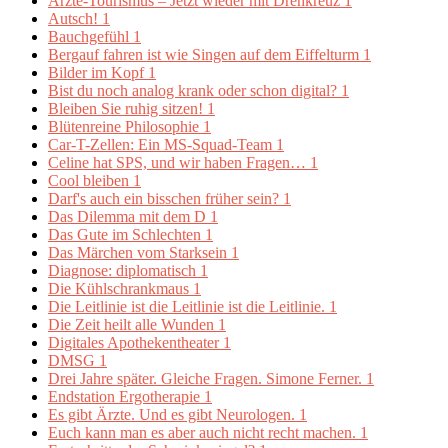
Ärzte-Tourismus – Jetzt wieder mit Drehkreuz
1
Autsch!
1
Bauchgefühl
1
Bergauf fahren ist wie Singen auf dem Eiffelturm
1
Bilder im Kopf
1
Bist du noch analog krank oder schon digital?
1
Bleiben Sie ruhig sitzen!
1
Blütenreine Philosophie
1
Car-T-Zellen: Ein MS-Squad-Team
1
Celine hat SPS, und wir haben Fragen…
1
Cool bleiben
1
Darf's auch ein bisschen früher sein?
1
Das Dilemma mit dem D
1
Das Gute im Schlechten
1
Das Märchen vom Starksein
1
Diagnose: diplomatisch
1
Die Kühlschrankmaus
1
Die Leitlinie ist die Leitlinie ist die Leitlinie.
1
Die Zeit heilt alle Wunden
1
Digitales Apothekentheater
1
DMSG
1
Drei Jahre später. Gleiche Fragen. Simone Ferner.
1
Endstation Ergotherapie
1
Es gibt Ärzte. Und es gibt Neurologen.
1
Euch kann man es aber auch nicht recht machen.
1