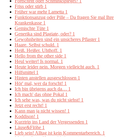
Fortschritt oder Schminkspiegel?
1
Friss oder stirb
1
Früher war mehr Lametta
1
Funktionsanzug oder Pille – Da fragen Sie mal Ihre
Krankenkasse
1
Gemischte Tüte
1
Generika sind Plagiate, oder?
1
Gewohnheiten sind ein unsicheres Pflaster
1
Haare. Selbst schuld.
1
Heiß. Heißer. Uhthoff.
1
Hello from the other side
1
Heul weiter! Is normal.
1
Heute leider nein. Morgen vielleicht auch.
1
Hilfsmittel
1
Hinten anstellen ausgeschlossen
1
Hör' mal, wer da forscht!
1
Ich bin übrigens auch da…
1
Ich mach' das ohne Pokal
1
Ich sehe was, was du nicht siehst!
1
Jetzt erst recht!
1
Kann man ja nicht wissen!
1
Koddison!
1
Kurztrip ins Land der Vergessenden
1
Läuse&Flöhe
1
Lieb sein! Alltag ist kein Kommentarbereich.
1