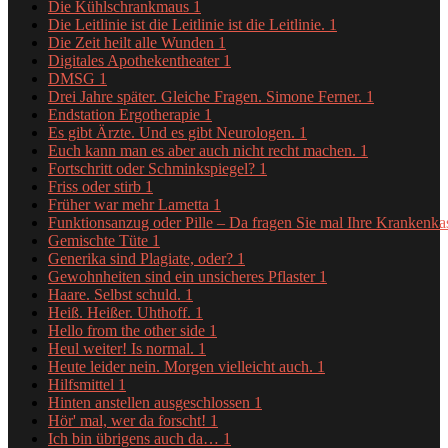
Die Kühlschrankmaus
1
Die Leitlinie ist die Leitlinie ist die Leitlinie.
1
Die Zeit heilt alle Wunden
1
Digitales Apothekentheater
1
DMSG
1
Drei Jahre später. Gleiche Fragen. Simone Ferner.
1
Endstation Ergotherapie
1
Es gibt Ärzte. Und es gibt Neurologen.
1
Euch kann man es aber auch nicht recht machen.
1
Fortschritt oder Schminkspiegel?
1
Friss oder stirb
1
Früher war mehr Lametta
1
Funktionsanzug oder Pille – Da fragen Sie mal Ihre Krankenk
Gemischte Tüte
1
Generika sind Plagiate, oder?
1
Gewohnheiten sind ein unsicheres Pflaster
1
Haare. Selbst schuld.
1
Heiß. Heißer. Uhthoff.
1
Hello from the other side
1
Heul weiter! Is normal.
1
Heute leider nein. Morgen vielleicht auch.
1
Hilfsmittel
1
Hinten anstellen ausgeschlossen
1
Hör' mal, wer da forscht!
1
Ich bin übrigens auch da…
1