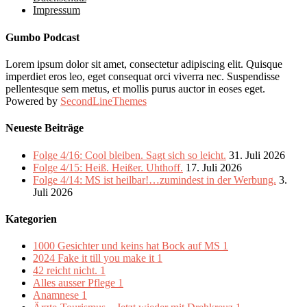
Impressum
Gumbo Podcast
Lorem ipsum dolor sit amet, consectetur adipiscing elit. Quisque
imperdiet eros leo, eget consequat orci viverra nec. Suspendisse
pellentesque sem metus, et mollis purus auctor in eoses eget.
Powered by
SecondLineThemes
Neueste Beiträge
Folge 4/16: Cool bleiben. Sagt sich so leicht.
31. Juli 2026
Folge 4/15: Heiß. Heißer. Uhthoff.
17. Juli 2026
Folge 4/14: MS ist heilbar!…zumindest in der Werbung.
3.
Juli 2026
Kategorien
1000 Gesichter und keins hat Bock auf MS
1
2024 Fake it till you make it
1
42 reicht nicht.
1
Alles ausser Pflege
1
Anamnese
1