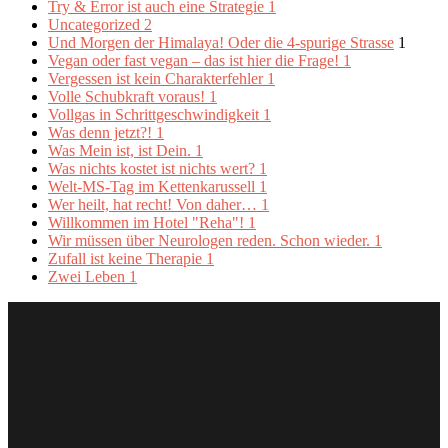
Try & Error ist auch eine Strategie
1
Uncategorized
2
Und Morgen der Himalaya! Oder die 4-spurige Strasse
1
Vegan oder fast vegan – das ist hier die Frage!
1
Vergessen ist kein Charakterfehler
1
Volle Schubkraft voraus!
1
Vollgas in Schrittgeschwindigkeit
1
Was denn jetzt?!
1
Was Mein ist, ist Dein.
1
Was nichts kostet ist nichts wert?
1
Welt-MS-Tag im Kettenkarussell
1
Wer heilt, hat recht! Von daher…
1
Willkommen im Hotel "Reha"!
1
Wir müssen über Neurologen reden. Schon wieder.
1
Zufall ist keine Therapie
1
Zwei Leben
1