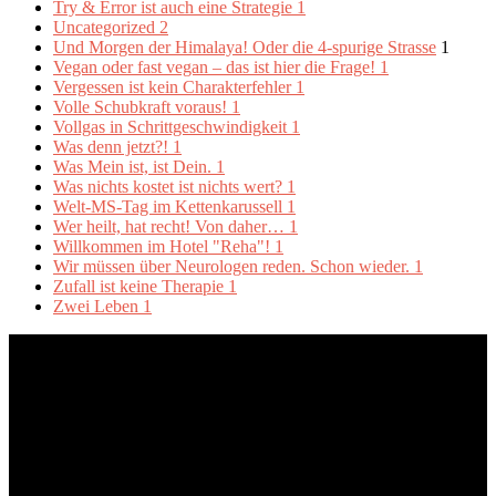
Try & Error ist auch eine Strategie
1
Uncategorized
2
Und Morgen der Himalaya! Oder die 4-spurige Strasse
1
Vegan oder fast vegan – das ist hier die Frage!
1
Vergessen ist kein Charakterfehler
1
Volle Schubkraft voraus!
1
Vollgas in Schrittgeschwindigkeit
1
Was denn jetzt?!
1
Was Mein ist, ist Dein.
1
Was nichts kostet ist nichts wert?
1
Welt-MS-Tag im Kettenkarussell
1
Wer heilt, hat recht! Von daher…
1
Willkommen im Hotel "Reha"!
1
Wir müssen über Neurologen reden. Schon wieder.
1
Zufall ist keine Therapie
1
Zwei Leben
1