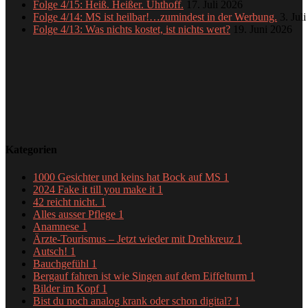
Folge 4/15: Heiß. Heißer. Uhthoff.
17. Juli 2026
Folge 4/14: MS ist heilbar!…zumindest in der Werbung.
3. Jul
Folge 4/13: Was nichts kostet, ist nichts wert?
19. Juni 2026
Kategorien
1000 Gesichter und keins hat Bock auf MS
1
2024 Fake it till you make it
1
42 reicht nicht.
1
Alles ausser Pflege
1
Anamnese
1
Ärzte-Tourismus – Jetzt wieder mit Drehkreuz
1
Autsch!
1
Bauchgefühl
1
Bergauf fahren ist wie Singen auf dem Eiffelturm
1
Bilder im Kopf
1
Bist du noch analog krank oder schon digital?
1