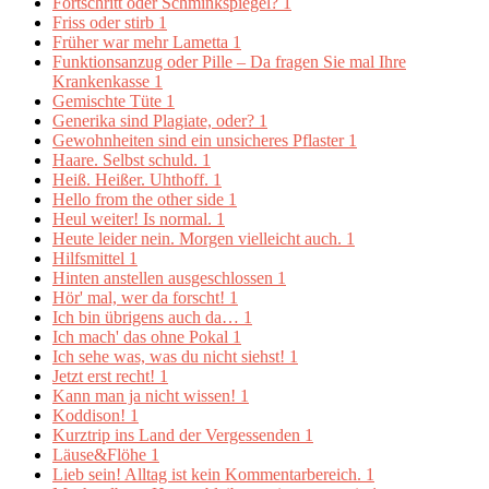
Fortschritt oder Schminkspiegel?
1
Friss oder stirb
1
Früher war mehr Lametta
1
Funktionsanzug oder Pille – Da fragen Sie mal Ihre
Krankenkasse
1
Gemischte Tüte
1
Generika sind Plagiate, oder?
1
Gewohnheiten sind ein unsicheres Pflaster
1
Haare. Selbst schuld.
1
Heiß. Heißer. Uhthoff.
1
Hello from the other side
1
Heul weiter! Is normal.
1
Heute leider nein. Morgen vielleicht auch.
1
Hilfsmittel
1
Hinten anstellen ausgeschlossen
1
Hör' mal, wer da forscht!
1
Ich bin übrigens auch da…
1
Ich mach' das ohne Pokal
1
Ich sehe was, was du nicht siehst!
1
Jetzt erst recht!
1
Kann man ja nicht wissen!
1
Koddison!
1
Kurztrip ins Land der Vergessenden
1
Läuse&Flöhe
1
Lieb sein! Alltag ist kein Kommentarbereich.
1