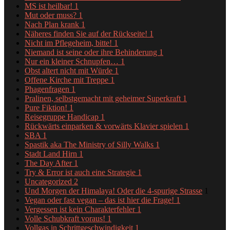
MS ist heilbar!
1
Mut oder muss?
1
Nach Plan krank
1
Näheres finden Sie auf der Rückseite!
1
Nicht im Pflegeheim, bitte!
1
Niemand ist seine oder ihre Behinderung
1
Nur ein kleiner Schnupfen…
1
Obst altert nicht mit Würde
1
Offene Kirche mit Treppe
1
Phagenfragen
1
Pralinen, selbstgemacht mit geheimer Superkraft
1
Pure Fiktion!
1
Reisegruppe Handicap
1
Rückwärts einparken & vorwärts Klavier spielen
1
SBA
1
Spastik aka The Ministry of Silly Walks
1
Stadt Land Hirn
1
The Day After
1
Try & Error ist auch eine Strategie
1
Uncategorized
2
Und Morgen der Himalaya! Oder die 4-spurige Strasse
1
Vegan oder fast vegan – das ist hier die Frage!
1
Vergessen ist kein Charakterfehler
1
Volle Schubkraft voraus!
1
Vollgas in Schrittgeschwindigkeit
1