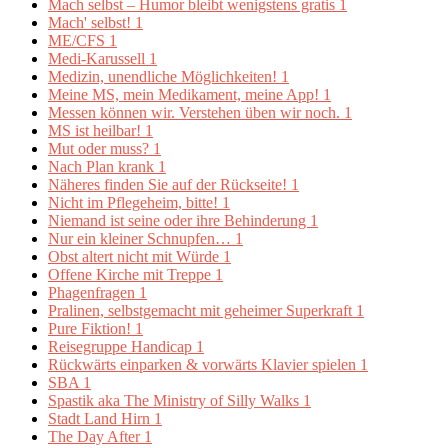
Mach selbst – Humor bleibt wenigstens gratis
1
Mach' selbst!
1
ME/CFS
1
Medi-Karussell
1
Medizin, unendliche Möglichkeiten!
1
Meine MS, mein Medikament, meine App!
1
Messen können wir. Verstehen üben wir noch.
1
MS ist heilbar!
1
Mut oder muss?
1
Nach Plan krank
1
Näheres finden Sie auf der Rückseite!
1
Nicht im Pflegeheim, bitte!
1
Niemand ist seine oder ihre Behinderung
1
Nur ein kleiner Schnupfen…
1
Obst altert nicht mit Würde
1
Offene Kirche mit Treppe
1
Phagenfragen
1
Pralinen, selbstgemacht mit geheimer Superkraft
1
Pure Fiktion!
1
Reisegruppe Handicap
1
Rückwärts einparken & vorwärts Klavier spielen
1
SBA
1
Spastik aka The Ministry of Silly Walks
1
Stadt Land Hirn
1
The Day After
1