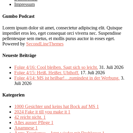
Impressum
Gumbo Podcast
Lorem ipsum dolor sit amet, consectetur adipiscing elit. Quisque
imperdiet eros leo, eget consequat orci viverra nec. Suspendisse
pellentesque sem metus, et mollis purus auctor in eoses eget.
Powered by
SecondLineThemes
Neueste Beiträge
Folge 4/16: Cool bleiben. Sagt sich so leicht.
31. Juli 2026
Folge 4/15: Heiß. Heißer. Uhthoff.
17. Juli 2026
Folge 4/14: MS ist heilbar!…zumindest in der Werbung.
3.
Juli 2026
Kategorien
1000 Gesichter und keins hat Bock auf MS
1
2024 Fake it till you make it
1
42 reicht nicht.
1
Alles ausser Pflege
1
Anamnese
1