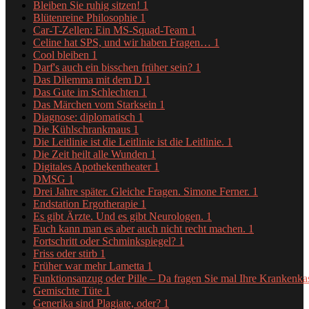
Bleiben Sie ruhig sitzen!
1
Blütenreine Philosophie
1
Car-T-Zellen: Ein MS-Squad-Team
1
Celine hat SPS, und wir haben Fragen…
1
Cool bleiben
1
Darf's auch ein bisschen früher sein?
1
Das Dilemma mit dem D
1
Das Gute im Schlechten
1
Das Märchen vom Starksein
1
Diagnose: diplomatisch
1
Die Kühlschrankmaus
1
Die Leitlinie ist die Leitlinie ist die Leitlinie.
1
Die Zeit heilt alle Wunden
1
Digitales Apothekentheater
1
DMSG
1
Drei Jahre später. Gleiche Fragen. Simone Ferner.
1
Endstation Ergotherapie
1
Es gibt Ärzte. Und es gibt Neurologen.
1
Euch kann man es aber auch nicht recht machen.
1
Fortschritt oder Schminkspiegel?
1
Friss oder stirb
1
Früher war mehr Lametta
1
Funktionsanzug oder Pille – Da fragen Sie mal Ihre Krankenk
Gemischte Tüte
1
Generika sind Plagiate, oder?
1