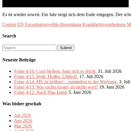
Es ist wieder soweit. Ein Jahr neigt sich dem Ende entgegen. Der sc
Coping
ED
Encephalomyelitis disseminata
Krankheitsverarbeitung
M
Search
Search
for:
Neueste Beiträge
Folge 4/16: Cool bleiben. Sagt sich so leicht.
31. Juli 2026
Folge 4/15: Heiß. Heißer. Uhthoff.
17. Juli 2026
Folge 4/14: MS ist heilbar!…zumindest in der Werbung.
3. Jul
Folge 4/13: Was nichts kostet, ist nichts wert?
19. Juni 2026
Folge 4/12: Nach Plan krank
5. Juni 2026
Was bisher geschah
Juli 2026
Juni 2026
Mai 2026