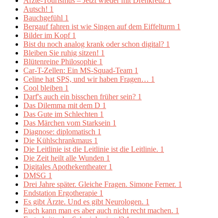
Ärzte-Tourismus – Jetzt wieder mit Drehkreuz
1
Autsch!
1
Bauchgefühl
1
Bergauf fahren ist wie Singen auf dem Eiffelturm
1
Bilder im Kopf
1
Bist du noch analog krank oder schon digital?
1
Bleiben Sie ruhig sitzen!
1
Blütenreine Philosophie
1
Car-T-Zellen: Ein MS-Squad-Team
1
Celine hat SPS, und wir haben Fragen…
1
Cool bleiben
1
Darf's auch ein bisschen früher sein?
1
Das Dilemma mit dem D
1
Das Gute im Schlechten
1
Das Märchen vom Starksein
1
Diagnose: diplomatisch
1
Die Kühlschrankmaus
1
Die Leitlinie ist die Leitlinie ist die Leitlinie.
1
Die Zeit heilt alle Wunden
1
Digitales Apothekentheater
1
DMSG
1
Drei Jahre später. Gleiche Fragen. Simone Ferner.
1
Endstation Ergotherapie
1
Es gibt Ärzte. Und es gibt Neurologen.
1
Euch kann man es aber auch nicht recht machen.
1