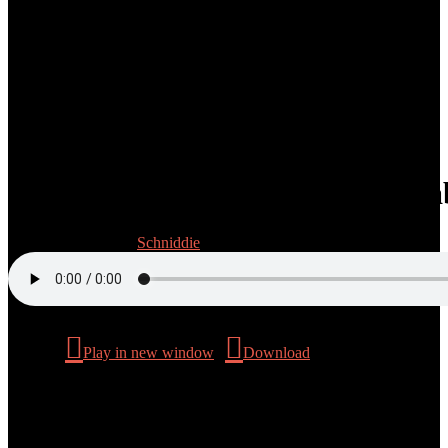
Folge 2/26: Euch kann man es a
20. Dezember 2024
Schniddie
Podcast:
Play in new window
|
Download