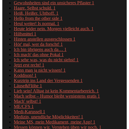
Gewohnheiten sind ein unsicheres Pflaster
1
Haare. Selbst schuld.
1
Heiß. Heißer. Uhthoff.
1
Hello from the other side
1
Heul weiter! Is normal.
1
Heute leider nein. Morgen vielleicht auch.
1
Hilfsmittel
1
Hinten anstellen ausgeschlossen
1
Hör' mal, wer da forscht!
1
Ich bin übrigens auch da…
1
Ich mach' das ohne Pokal
1
Ich sehe was, was du nicht siehst!
1
Jetzt erst recht!
1
Kann man ja nicht wissen!
1
Koddison!
1
Kurztrip ins Land der Vergessenden
1
Läuse&Flöhe
1
Lieb sein! Alltag ist kein Kommentarbereich.
1
Mach selbst – Humor bleibt wenigstens gratis
1
Mach' selbst!
1
ME/CFS
1
Medi-Karussell
1
Medizin, unendliche Möglichkeiten!
1
Meine MS, mein Medikament, meine App!
1
Messen können wir. Verstehen üben wir noch.
1