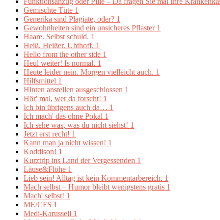
Funktionsanzug oder Pille – Da fragen Sie mal Ihre Krankenk
Gemischte Tüte
1
Generika sind Plagiate, oder?
1
Gewohnheiten sind ein unsicheres Pflaster
1
Haare. Selbst schuld.
1
Heiß. Heißer. Uhthoff.
1
Hello from the other side
1
Heul weiter! Is normal.
1
Heute leider nein. Morgen vielleicht auch.
1
Hilfsmittel
1
Hinten anstellen ausgeschlossen
1
Hör' mal, wer da forscht!
1
Ich bin übrigens auch da…
1
Ich mach' das ohne Pokal
1
Ich sehe was, was du nicht siehst!
1
Jetzt erst recht!
1
Kann man ja nicht wissen!
1
Koddison!
1
Kurztrip ins Land der Vergessenden
1
Läuse&Flöhe
1
Lieb sein! Alltag ist kein Kommentarbereich.
1
Mach selbst – Humor bleibt wenigstens gratis
1
Mach' selbst!
1
ME/CFS
1
Medi-Karussell
1