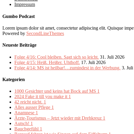
Impressum
Gumbo Podcast
Lorem ipsum dolor sit amet, consectetur adipiscing elit. Quisque imper
Powered by
SecondLineThemes
Neueste Beiträge
Folge 4/16: Cool bleiben. Sagt sich so leicht.
31. Juli 2026
Folge 4/15: Heiß. Heißer. Uhthoff.
17. Juli 2026
Folge 4/14: MS ist heilbar!…zumindest in der Werbung.
3. Jul
Kategorien
1000 Gesichter und keins hat Bock auf MS
1
2024 Fake it till you make it
1
42 reicht nicht.
1
Alles ausser Pflege
1
Anamnese
1
Ärzte-Tourismus – Jetzt wieder mit Drehkreuz
1
Autsch!
1
Bauchgefühl
1