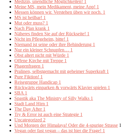
Medizin, unendliche Möglichkeiten!
1
Meine MS, mein Medikament, meine App!
1
Messen können wir. Verstehen üben wir noch.
1
MS ist heilbar!
1
Mut oder muss?
1
Nach Plan krank
1
Näheres finden Sie auf der Rückseite!
1
Nicht im Pflegeheim, bitte!
1
Niemand ist seine oder ihre Behinderung
1
Nur ein kleiner Schnupfen…
1
Obst altert nicht mit Würde
1
Offene Kirche mit Treppe
1
Phagenfragen
1
Pralinen, selbstgemacht mit geheimer Superkraft
1
Pure Fiktion!
1
Reisegruppe Handicap
1
Rückwärts einparken & vorwärts Klavier spielen
1
SBA
1
Spastik aka The Ministry of Silly Walks
1
Stadt Land Hirn
1
The Day After
1
Try & Error ist auch eine Strategie
1
Uncategorized
2
Und Morgen der Himalaya! Oder die 4-spurige Strasse
1
Vegan oder fast vegan – das ist hier die Frage!
1