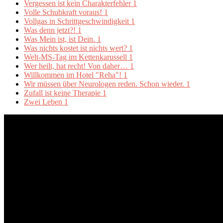
Vergessen ist kein Charakterfehler
1
Volle Schubkraft voraus!
1
Vollgas in Schrittgeschwindigkeit
1
Was denn jetzt?!
1
Was Mein ist, ist Dein.
1
Was nichts kostet ist nichts wert?
1
Welt-MS-Tag im Kettenkarussell
1
Wer heilt, hat recht! Von daher…
1
Willkommen im Hotel "Reha"!
1
Wir müssen über Neurologen reden. Schon wieder.
1
Zufall ist keine Therapie
1
Zwei Leben
1