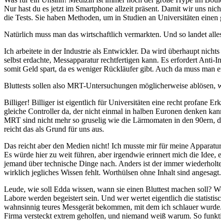
Nur hast du es jetzt im Smartphone allzeit präsent. Damit wir uns nic
die Tests. Sie haben Methoden, um in Studien an Universitäten einen
Natürlich muss man das wirtschaftlich vermarkten. Und so landet alle
Ich arbeitete in der Industrie als Entwickler. Da wird überhaupt nic
selbst erdachte, Messapparatur rechtfertigen kann. Es erfordert Anti-
somit Geld spart, da es weniger Rückläufer gibt. Auch da muss man er
Bluttests sollen also MRT-Untersuchungen möglicherweise ablösen, 
Billiger! Billiger ist eigentlich für Universitäten eine recht profan
gleiche Controller da, der nicht einmal in halben Euronen denken kann
MRT sind nicht mehr so gruselig wie die Lärmomaten in den 90ern, die
reicht das als Grund für uns aus.
Das reicht aber den Medien nicht! Ich musste mir für meine Apparatu
Es würde hier zu weit führen, aber irgendwie erinnert mich die Ide
jemand über technische Dinge nach. Anders ist der immer wiederholte
wirklich jegliches Wissen fehlt. Worthülsen ohne Inhalt sind angesagt.
Leude, wie soll Edda wissen, wann sie einen Bluttest machen soll? W
Labore werden begeistert sein. Und wer wertet eigentlich die stati
wahnsinnig teures Messgerät bekommen, mit dem ich schlauer wurde. O
Firma versteckt extrem geholfen, und niemand weiß warum. So funkti