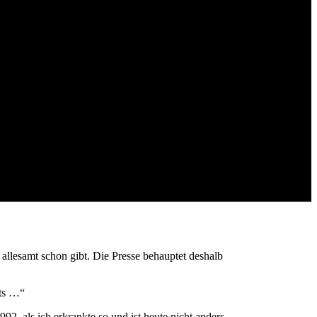
 allesamt schon gibt. Die Presse behauptet deshalb
sts …“
2, als ich erkrankte so und ist heute nicht anders.