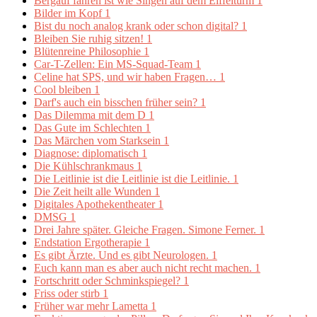
Bergauf fahren ist wie Singen auf dem Eiffelturm
1
Bilder im Kopf
1
Bist du noch analog krank oder schon digital?
1
Bleiben Sie ruhig sitzen!
1
Blütenreine Philosophie
1
Car-T-Zellen: Ein MS-Squad-Team
1
Celine hat SPS, und wir haben Fragen…
1
Cool bleiben
1
Darf's auch ein bisschen früher sein?
1
Das Dilemma mit dem D
1
Das Gute im Schlechten
1
Das Märchen vom Starksein
1
Diagnose: diplomatisch
1
Die Kühlschrankmaus
1
Die Leitlinie ist die Leitlinie ist die Leitlinie.
1
Die Zeit heilt alle Wunden
1
Digitales Apothekentheater
1
DMSG
1
Drei Jahre später. Gleiche Fragen. Simone Ferner.
1
Endstation Ergotherapie
1
Es gibt Ärzte. Und es gibt Neurologen.
1
Euch kann man es aber auch nicht recht machen.
1
Fortschritt oder Schminkspiegel?
1
Friss oder stirb
1
Früher war mehr Lametta
1