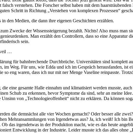
ht falsch verstehen. Die Forscher selbst haben mit dem haarsträubenden 
 guten Schritt in Richtung „Verstehen von komplexen Prozessen“ gescha
s in den Medien, die dann ihre eigenen Geschichten erzählen.
hts zum Zwecke der Wissenssteigerung bezahlt. Nichts! Also muss man s
Ingenieurdenken. Man erzählt den Controllern, dass so eine Apparatur d
finderisch sein.
weil …
e Erklärung für bahnbrechende Durchbrüche. Universitäten sind komplett a
, im Weg. Für uns, wie Edda und ich im Gespräch herausfanden, ist ein 
 so eng waren, dass ich nur mit ner Menge Vaseline reinpasste. Trotzde
r, die eine gesamte Halle einnahm und klimatisiert werden musste, auc
e, einen Schub zu erkennen, bevor Symptome da sind, sehr an meine Id
 Unsinn von „Technologieoffenheit“ nicht zu erklären. Da können soga
erden die demnächst alle vier Wochen gemacht? Oder besser alle zwei?
stischen Mehransammlungen von Irgendetwas aus? Ja, ich weiß! Ich bin 
b das irgendetwas in der Produktion macht, wie es das heute angeblic
oniert Entwicklung in der Industrie. Leider musste ich das alles oh