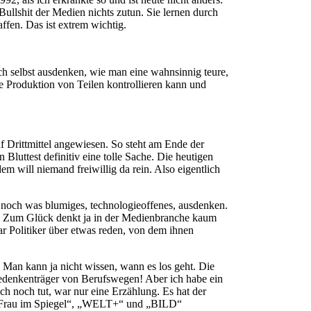
Bullshit der Medien nichts zutun. Sie lernen durch
ffen. Das ist extrem wichtig.
ich selbst ausdenken, wie man eine wahnsinnig teure,
ie Produktion von Teilen kontrollieren kann und
uf Drittmittel angewiesen. So steht am Ende der
Bluttest definitiv eine tolle Sache. Die heutigen
m will niemand freiwillig da rein. Also eigentlich
h noch was blumiges, technologieoffenes, ausdenken.
ee. Zum Glück denkt ja in der Medienbranche kaum
r Politiker über etwas reden, von dem ihnen
 Man kann ja nicht wissen, wann es los geht. Die
Bedenkenträger von Berufswegen! Aber ich habe ein
h noch tut, war nur eine Erzählung. Es hat der
ne „Frau im Spiegel“, „WELT+“ und „BILD“