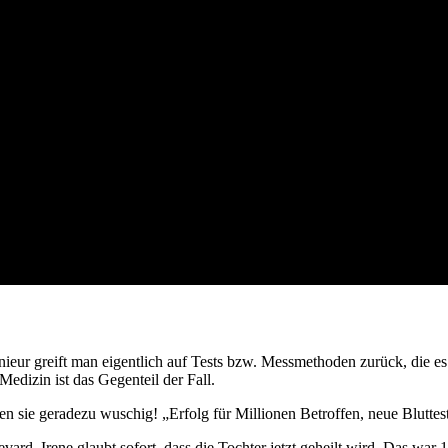
erstehen üben wir noch.
enieur greift man eigentlich auf Tests bzw. Messmethoden zurück, die es
 Medizin ist das Gegenteil der Fall.
n sie geradezu wuschig! „Erfolg für Millionen Betroffen, neue Blutte
d. Irene glaubt sofort, dass die Tochter jetzt geheilt wird. Das war 199