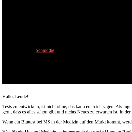
Folge 4/4: Messen können wir. V
13. Februar 2026
Schniddie
Hallo, Leude!
Tests zu entwickeln, ist nicht ohne, das kann euch ich sagen. Als Ing
gern, dass es alles schon gibt und nichts Neues zu erwarten ist. In der
Wenn ein Bluttest bei MS in der Medizin auf den Markt kommt, werde
Was für ein Unsinn! Medizin ist immer noch der große Hype im Boulevar