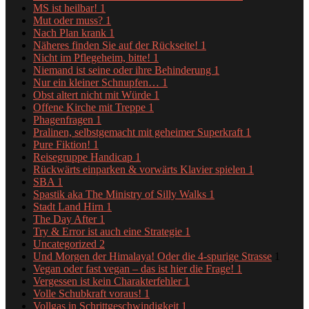
MS ist heilbar!
1
Mut oder muss?
1
Nach Plan krank
1
Näheres finden Sie auf der Rückseite!
1
Nicht im Pflegeheim, bitte!
1
Niemand ist seine oder ihre Behinderung
1
Nur ein kleiner Schnupfen…
1
Obst altert nicht mit Würde
1
Offene Kirche mit Treppe
1
Phagenfragen
1
Pralinen, selbstgemacht mit geheimer Superkraft
1
Pure Fiktion!
1
Reisegruppe Handicap
1
Rückwärts einparken & vorwärts Klavier spielen
1
SBA
1
Spastik aka The Ministry of Silly Walks
1
Stadt Land Hirn
1
The Day After
1
Try & Error ist auch eine Strategie
1
Uncategorized
2
Und Morgen der Himalaya! Oder die 4-spurige Strasse
1
Vegan oder fast vegan – das ist hier die Frage!
1
Vergessen ist kein Charakterfehler
1
Volle Schubkraft voraus!
1
Vollgas in Schrittgeschwindigkeit
1