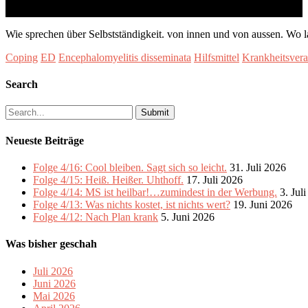
Wie sprechen über Selbstständigkeit. von innen und von aussen. Wo la
Coping
ED
Encephalomyelitis disseminata
Hilfsmittel
Krankheitsvera
Search
Search
for:
Neueste Beiträge
Folge 4/16: Cool bleiben. Sagt sich so leicht.
31. Juli 2026
Folge 4/15: Heiß. Heißer. Uhthoff.
17. Juli 2026
Folge 4/14: MS ist heilbar!…zumindest in der Werbung.
3. Jul
Folge 4/13: Was nichts kostet, ist nichts wert?
19. Juni 2026
Folge 4/12: Nach Plan krank
5. Juni 2026
Was bisher geschah
Juli 2026
Juni 2026
Mai 2026