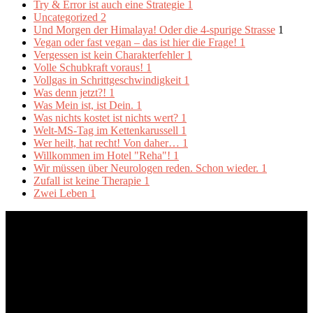
Try & Error ist auch eine Strategie
1
Uncategorized
2
Und Morgen der Himalaya! Oder die 4-spurige Strasse
1
Vegan oder fast vegan – das ist hier die Frage!
1
Vergessen ist kein Charakterfehler
1
Volle Schubkraft voraus!
1
Vollgas in Schrittgeschwindigkeit
1
Was denn jetzt?!
1
Was Mein ist, ist Dein.
1
Was nichts kostet ist nichts wert?
1
Welt-MS-Tag im Kettenkarussell
1
Wer heilt, hat recht! Von daher…
1
Willkommen im Hotel "Reha"!
1
Wir müssen über Neurologen reden. Schon wieder.
1
Zufall ist keine Therapie
1
Zwei Leben
1