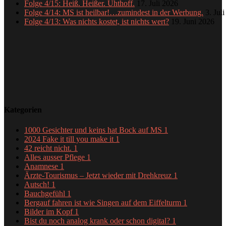
Folge 4/15: Heiß. Heißer. Uhthoff.
17. Juli 2026
Folge 4/14: MS ist heilbar!…zumindest in der Werbung.
3. Jul
Folge 4/13: Was nichts kostet, ist nichts wert?
19. Juni 2026
Kategorien
1000 Gesichter und keins hat Bock auf MS
1
2024 Fake it till you make it
1
42 reicht nicht.
1
Alles ausser Pflege
1
Anamnese
1
Ärzte-Tourismus – Jetzt wieder mit Drehkreuz
1
Autsch!
1
Bauchgefühl
1
Bergauf fahren ist wie Singen auf dem Eiffelturm
1
Bilder im Kopf
1
Bist du noch analog krank oder schon digital?
1