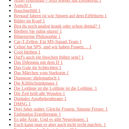
Ärzte-Tourismus – Jetzt wieder mit Drehkreuz
1
Autsch!
1
Bauchgefühl
1
Bergauf fahren ist wie Singen auf dem Eiffelturm
1
Bilder im Kopf
1
Bist du noch analog krank oder schon digital?
1
Bleiben Sie ruhig sitzen!
1
Blütenreine Philosophie
1
Car-T-Zellen: Ein MS-Squad-Team
1
Celine hat SPS, und wir haben Fragen…
1
Cool bleiben
1
Darf's auch ein bisschen früher sein?
1
Das Dilemma mit dem D
1
Das Gute im Schlechten
1
Das Märchen vom Starksein
1
Diagnose: diplomatisch
1
Die Kühlschrankmaus
1
Die Leitlinie ist die Leitlinie ist die Leitlinie.
1
Die Zeit heilt alle Wunden
1
Digitales Apothekentheater
1
DMSG
1
Drei Jahre später. Gleiche Fragen. Simone Ferner.
1
Endstation Ergotherapie
1
Es gibt Ärzte. Und es gibt Neurologen.
1
Euch kann man es aber auch nicht recht machen.
1