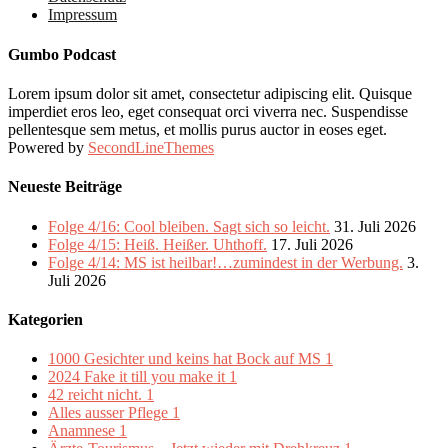
Impressum
Gumbo Podcast
Lorem ipsum dolor sit amet, consectetur adipiscing elit. Quisque
imperdiet eros leo, eget consequat orci viverra nec. Suspendisse
pellentesque sem metus, et mollis purus auctor in eoses eget.
Powered by
SecondLineThemes
Neueste Beiträge
Folge 4/16: Cool bleiben. Sagt sich so leicht.
31. Juli 2026
Folge 4/15: Heiß. Heißer. Uhthoff.
17. Juli 2026
Folge 4/14: MS ist heilbar!…zumindest in der Werbung.
3.
Juli 2026
Kategorien
1000 Gesichter und keins hat Bock auf MS
1
2024 Fake it till you make it
1
42 reicht nicht.
1
Alles ausser Pflege
1
Anamnese
1