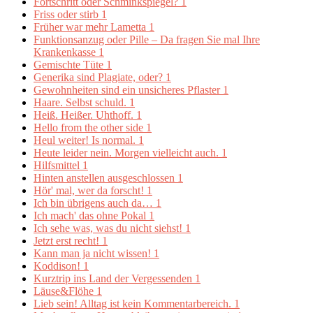
Fortschritt oder Schminkspiegel?
1
Friss oder stirb
1
Früher war mehr Lametta
1
Funktionsanzug oder Pille – Da fragen Sie mal Ihre
Krankenkasse
1
Gemischte Tüte
1
Generika sind Plagiate, oder?
1
Gewohnheiten sind ein unsicheres Pflaster
1
Haare. Selbst schuld.
1
Heiß. Heißer. Uhthoff.
1
Hello from the other side
1
Heul weiter! Is normal.
1
Heute leider nein. Morgen vielleicht auch.
1
Hilfsmittel
1
Hinten anstellen ausgeschlossen
1
Hör' mal, wer da forscht!
1
Ich bin übrigens auch da…
1
Ich mach' das ohne Pokal
1
Ich sehe was, was du nicht siehst!
1
Jetzt erst recht!
1
Kann man ja nicht wissen!
1
Koddison!
1
Kurztrip ins Land der Vergessenden
1
Läuse&Flöhe
1
Lieb sein! Alltag ist kein Kommentarbereich.
1