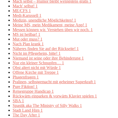
Mach selbst – Humor bleibt wenigstens gratis
1
Mach' selbst!
1
ME/CFS
1
Medi-Karussell
1
Medizin, unendliche Möglichkeiten!
1
Meine MS, mein Medikament, meine App!
1
Messen können wir. Verstehen üben wir noch.
1
MS ist heilbar!
1
Mut oder muss?
1
Nach Plan krank
1
Näheres finden Sie auf der Rückseite!
1
Nicht im Pflegeheim, bitte!
1
Niemand ist seine oder ihre Behinderung
1
Nur ein kleiner Schnupfen…
1
Obst altert nicht mit Würde
1
Offene Kirche mit Treppe
1
Phagenfragen
1
Pralinen, selbstgemacht mit geheimer Superkraft
1
Pure Fiktion!
1
Reisegruppe Handicap
1
Rückwärts einparken & vorwärts Klavier spielen
1
SBA
1
Spastik aka The Ministry of Silly Walks
1
Stadt Land Hirn
1
The Day After
1