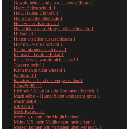
Gewohnheiten sind ein unsicheres Pflaster
1
Haare. Selbst schuld.
1
Heiß. Heißer. Uhthoff.
1
Hello from the other side
1
Heul weiter! Is normal.
1
Heute leider nein. Morgen vielleicht auch.
1
Hilfsmittel
1
Hinten anstellen ausgeschlossen
1
Hör' mal, wer da forscht!
1
Ich bin übrigens auch da…
1
Ich mach' das ohne Pokal
1
Ich sehe was, was du nicht siehst!
1
Jetzt erst recht!
1
Kann man ja nicht wissen!
1
Koddison!
1
Kurztrip ins Land der Vergessenden
1
Läuse&Flöhe
1
Lieb sein! Alltag ist kein Kommentarbereich.
1
Mach selbst – Humor bleibt wenigstens gratis
1
Mach' selbst!
1
ME/CFS
1
Medi-Karussell
1
Medizin, unendliche Möglichkeiten!
1
Meine MS, mein Medikament, meine App!
1
Messen können wir. Verstehen üben wir noch.
1