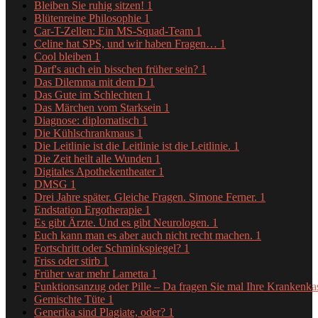
Bleiben Sie ruhig sitzen!
1
Blütenreine Philosophie
1
Car-T-Zellen: Ein MS-Squad-Team
1
Celine hat SPS, und wir haben Fragen…
1
Cool bleiben
1
Darf's auch ein bisschen früher sein?
1
Das Dilemma mit dem D
1
Das Gute im Schlechten
1
Das Märchen vom Starksein
1
Diagnose: diplomatisch
1
Die Kühlschrankmaus
1
Die Leitlinie ist die Leitlinie ist die Leitlinie.
1
Die Zeit heilt alle Wunden
1
Digitales Apothekentheater
1
DMSG
1
Drei Jahre später. Gleiche Fragen. Simone Ferner.
1
Endstation Ergotherapie
1
Es gibt Ärzte. Und es gibt Neurologen.
1
Euch kann man es aber auch nicht recht machen.
1
Fortschritt oder Schminkspiegel?
1
Friss oder stirb
1
Früher war mehr Lametta
1
Funktionsanzug oder Pille – Da fragen Sie mal Ihre Krankenk
Gemischte Tüte
1
Generika sind Plagiate, oder?
1