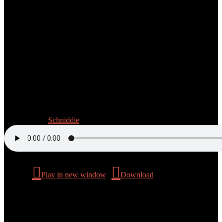
Folge 10: Mach‘ selbst!
12. Mai 2023
Schniddie
Podcast:
Play in new window
|
Download