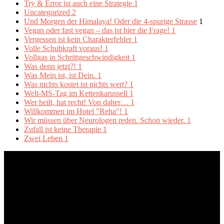
Try & Error ist auch eine Strategie
1
Uncategorized
2
Und Morgen der Himalaya! Oder die 4-spurige Strasse
1
Vegan oder fast vegan – das ist hier die Frage!
1
Vergessen ist kein Charakterfehler
1
Volle Schubkraft voraus!
1
Vollgas in Schrittgeschwindigkeit
1
Was denn jetzt?!
1
Was Mein ist, ist Dein.
1
Was nichts kostet ist nichts wert?
1
Welt-MS-Tag im Kettenkarussell
1
Wer heilt, hat recht! Von daher…
1
Willkommen im Hotel "Reha"!
1
Wir müssen über Neurologen reden. Schon wieder.
1
Zufall ist keine Therapie
1
Zwei Leben
1