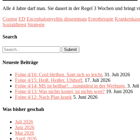
Alle 4 Jahre darf man. Sie dauert in der Regel 3 Wochen und bringt vi
Coping
ED
Encephalomyelitis disseminata
Ergotherapie
Krankenkas
Sozialdienst
Strategie
Search
Search
for:
Neueste Beiträge
Folge 4/16: Cool bleiben. Sagt sich so leicht.
31. Juli 2026
Folge 4/15: Heiß. Heißer. Uhthoff.
17. Juli 2026
Folge 4/14: MS ist heilbar!…zumindest in der Werbung.
3. Jul
Folge 4/13: Was nichts kostet, ist nichts wert?
19. Juni 2026
Folge 4/12: Nach Plan krank
5. Juni 2026
Was bisher geschah
Juli 2026
Juni 2026
Mai 2026
April 2026