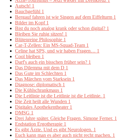
Ärzte-Tourismus – Jetzt wieder mit Drehkreuz
1
Autsch!
1
Bauchgefühl
1
Bergauf fahren ist wie Singen auf dem Eiffelturm
1
Bilder im Kopf
1
Bist du noch analog krank oder schon digital?
1
Bleiben Sie ruhig sitzen!
1
Blütenreine Philosophie
1
Car-T-Zellen: Ein MS-Squad-Team
1
Celine hat SPS, und wir haben Fragen…
1
Cool bleiben
1
Darf's auch ein bisschen früher sein?
1
Das Dilemma mit dem D
1
Das Gute im Schlechten
1
Das Märchen vom Starksein
1
Diagnose: diplomatisch
1
Die Kühlschrankmaus
1
Die Leitlinie ist die Leitlinie ist die Leitlinie.
1
Die Zeit heilt alle Wunden
1
Digitales Apothekentheater
1
DMSG
1
Drei Jahre später. Gleiche Fragen. Simone Ferner.
1
Endstation Ergotherapie
1
Es gibt Ärzte. Und es gibt Neurologen.
1
Euch kann man es aber auch nicht recht machen.
1