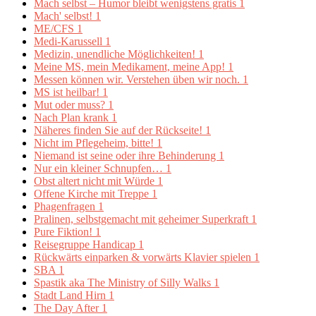
Mach selbst – Humor bleibt wenigstens gratis
1
Mach' selbst!
1
ME/CFS
1
Medi-Karussell
1
Medizin, unendliche Möglichkeiten!
1
Meine MS, mein Medikament, meine App!
1
Messen können wir. Verstehen üben wir noch.
1
MS ist heilbar!
1
Mut oder muss?
1
Nach Plan krank
1
Näheres finden Sie auf der Rückseite!
1
Nicht im Pflegeheim, bitte!
1
Niemand ist seine oder ihre Behinderung
1
Nur ein kleiner Schnupfen…
1
Obst altert nicht mit Würde
1
Offene Kirche mit Treppe
1
Phagenfragen
1
Pralinen, selbstgemacht mit geheimer Superkraft
1
Pure Fiktion!
1
Reisegruppe Handicap
1
Rückwärts einparken & vorwärts Klavier spielen
1
SBA
1
Spastik aka The Ministry of Silly Walks
1
Stadt Land Hirn
1
The Day After
1