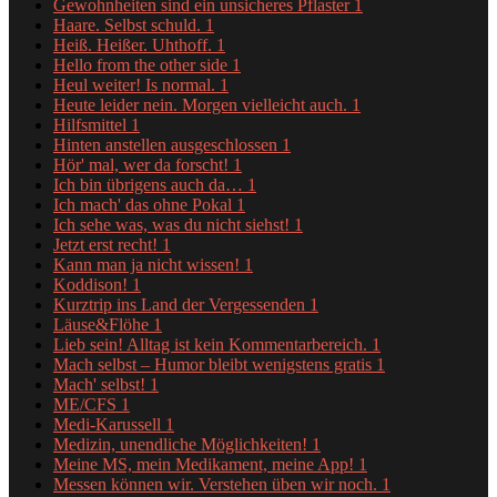
Gewohnheiten sind ein unsicheres Pflaster
1
Haare. Selbst schuld.
1
Heiß. Heißer. Uhthoff.
1
Hello from the other side
1
Heul weiter! Is normal.
1
Heute leider nein. Morgen vielleicht auch.
1
Hilfsmittel
1
Hinten anstellen ausgeschlossen
1
Hör' mal, wer da forscht!
1
Ich bin übrigens auch da…
1
Ich mach' das ohne Pokal
1
Ich sehe was, was du nicht siehst!
1
Jetzt erst recht!
1
Kann man ja nicht wissen!
1
Koddison!
1
Kurztrip ins Land der Vergessenden
1
Läuse&Flöhe
1
Lieb sein! Alltag ist kein Kommentarbereich.
1
Mach selbst – Humor bleibt wenigstens gratis
1
Mach' selbst!
1
ME/CFS
1
Medi-Karussell
1
Medizin, unendliche Möglichkeiten!
1
Meine MS, mein Medikament, meine App!
1
Messen können wir. Verstehen üben wir noch.
1