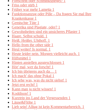
Fortschritt oder Schminkspiegel?
1
Friss oder stirb
1
Früher war mehr Lametta
1
Funktionsanzug oder Pille – Da fragen Sie mal Ihre
Krankenkasse
1
Gemischte Tüte
1
Generika sind Plagiate, oder?
1
Gewohnheiten sind ein unsicheres Pflaster
1
Haare. Selbst schuld.
1
Heiß. Heißer. Uhthoff.
1
Hello from the other side
1
Heul weiter! Is normal.
1
Heute leider nein. Morgen vielleicht auch.
1
Hilfsmittel
1
Hinten anstellen ausgeschlossen
1
Hör' mal, wer da forscht!
1
Ich bin übrigens auch da…
1
Ich mach' das ohne Pokal
1
Ich sehe was, was du nicht siehst!
1
Jetzt erst recht!
1
Kann man ja nicht wissen!
1
Koddison!
1
Kurztrip ins Land der Vergessenden
1
Läuse&Flöhe
1
Lieb sein! Alltag ist kein Kommentarbereich.
1