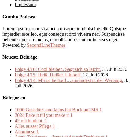
Impressum
Gumbo Podcast
Lorem ipsum dolor sit amet, consectetur adipiscing elit. Quisque
imperdiet eros leo, eget consequat orci viverra nec. Suspendisse
pellentesque sem metus, et mollis purus auctor in eoses eget.
Powered by
SecondLineThemes
Neueste Beiträge
Folge 4/16: Cool bleiben. Sagt sich so leicht.
31. Juli 2026
Folge 4/15: Heiß. Heißer. Uhthoff.
17. Juli 2026
Folge 4/14: MS ist heilbar!…zumindest in der Werbung.
3.
Juli 2026
Kategorien
1000 Gesichter und keins hat Bock auf MS
1
2024 Fake it till you make it
1
42 reicht nicht.
1
Alles ausser Pflege
1
Anamnese
1