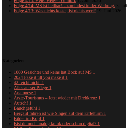
Folge 4/15: Heiß. Heißer. Uhthoff.
17. Juli 2026
Folge 4/14: MS ist heilbar!…zumindest in der Werbung.
3. Jul
Folge 4/13: Was nichts kostet, ist nichts wert?
19. Juni 2026
Kategorien
1000 Gesichter und keins hat Bock auf MS
1
2024 Fake it till you make it
1
42 reicht nicht.
1
Alles ausser Pflege
1
Anamnese
1
Ärzte-Tourismus – Jetzt wieder mit Drehkreuz
1
Autsch!
1
Bauchgefühl
1
Bergauf fahren ist wie Singen auf dem Eiffelturm
1
Bilder im Kopf
1
Bist du noch analog krank oder schon digital?
1