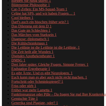
Bleiben Sie ruhig sitzen!
1
Blütenreine Philosophie
1
Car-T-Zellen: Ein MS-Squad-Team
1
Celine hat SPS, und wir haben Fragen…
1
Cool bleiben
1
Darf's auch ein bisschen früher sein?
1
Das Dilemma mit dem D
1
Das Gute im Schlechten
1
Das Märchen vom Starksein
1
Diagnose: diplomatisch
1
Die Kühlschrankmaus
1
Die Leitlinie ist die Leitlinie ist die Leitlinie.
1
Die Zeit heilt alle Wunden
1
Digitales Apothekentheater
1
DMSG
1
Drei Jahre später. Gleiche Fragen. Simone Ferner.
1
Endstation Ergotherapie
1
Es gibt Ärzte. Und es gibt Neurologen.
1
Euch kann man es aber auch nicht recht machen.
1
Fortschritt oder Schminkspiegel?
1
Friss oder stirb
1
Früher war mehr Lametta
1
Funktionsanzug oder Pille – Da fragen Sie mal Ihre Krankenk
Gemischte Tüte
1
Generika sind Plagiate, oder?
1