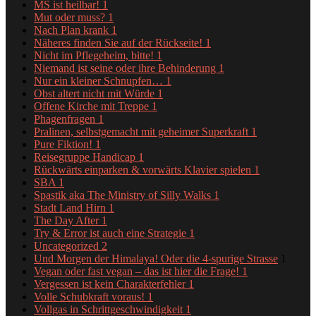
MS ist heilbar!
1
Mut oder muss?
1
Nach Plan krank
1
Näheres finden Sie auf der Rückseite!
1
Nicht im Pflegeheim, bitte!
1
Niemand ist seine oder ihre Behinderung
1
Nur ein kleiner Schnupfen…
1
Obst altert nicht mit Würde
1
Offene Kirche mit Treppe
1
Phagenfragen
1
Pralinen, selbstgemacht mit geheimer Superkraft
1
Pure Fiktion!
1
Reisegruppe Handicap
1
Rückwärts einparken & vorwärts Klavier spielen
1
SBA
1
Spastik aka The Ministry of Silly Walks
1
Stadt Land Hirn
1
The Day After
1
Try & Error ist auch eine Strategie
1
Uncategorized
2
Und Morgen der Himalaya! Oder die 4-spurige Strasse
1
Vegan oder fast vegan – das ist hier die Frage!
1
Vergessen ist kein Charakterfehler
1
Volle Schubkraft voraus!
1
Vollgas in Schrittgeschwindigkeit
1