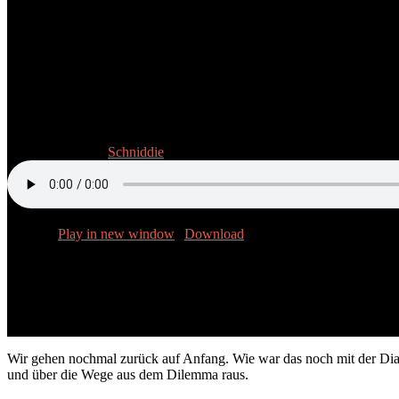
Folge 4: The Day After
17. Februar 2023
Schniddie
Podcast:
Play in new window
|
Download
Wir gehen nochmal zurück auf Anfang. Wie war das noch mit der Dia
und über die Wege aus dem Dilemma raus.