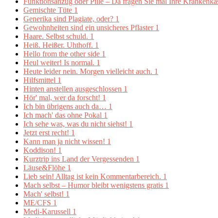
Funktionsanzug oder Pille – Da fragen Sie mal Ihre Krankenk
Gemischte Tüte
1
Generika sind Plagiate, oder?
1
Gewohnheiten sind ein unsicheres Pflaster
1
Haare. Selbst schuld.
1
Heiß. Heißer. Uhthoff.
1
Hello from the other side
1
Heul weiter! Is normal.
1
Heute leider nein. Morgen vielleicht auch.
1
Hilfsmittel
1
Hinten anstellen ausgeschlossen
1
Hör' mal, wer da forscht!
1
Ich bin übrigens auch da…
1
Ich mach' das ohne Pokal
1
Ich sehe was, was du nicht siehst!
1
Jetzt erst recht!
1
Kann man ja nicht wissen!
1
Koddison!
1
Kurztrip ins Land der Vergessenden
1
Läuse&Flöhe
1
Lieb sein! Alltag ist kein Kommentarbereich.
1
Mach selbst – Humor bleibt wenigstens gratis
1
Mach' selbst!
1
ME/CFS
1
Medi-Karussell
1