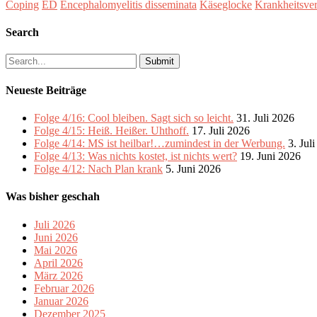
Coping
ED
Encephalomyelitis disseminata
Käseglocke
Krankheitsver
Search
Search
for:
Neueste Beiträge
Folge 4/16: Cool bleiben. Sagt sich so leicht.
31. Juli 2026
Folge 4/15: Heiß. Heißer. Uhthoff.
17. Juli 2026
Folge 4/14: MS ist heilbar!…zumindest in der Werbung.
3. Jul
Folge 4/13: Was nichts kostet, ist nichts wert?
19. Juni 2026
Folge 4/12: Nach Plan krank
5. Juni 2026
Was bisher geschah
Juli 2026
Juni 2026
Mai 2026
April 2026
März 2026
Februar 2026
Januar 2026
Dezember 2025