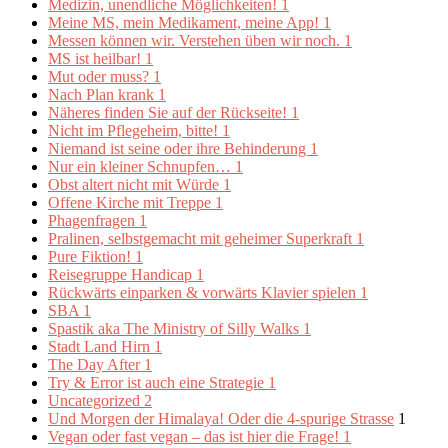
Medizin, unendliche Möglichkeiten!
1
Meine MS, mein Medikament, meine App!
1
Messen können wir. Verstehen üben wir noch.
1
MS ist heilbar!
1
Mut oder muss?
1
Nach Plan krank
1
Näheres finden Sie auf der Rückseite!
1
Nicht im Pflegeheim, bitte!
1
Niemand ist seine oder ihre Behinderung
1
Nur ein kleiner Schnupfen…
1
Obst altert nicht mit Würde
1
Offene Kirche mit Treppe
1
Phagenfragen
1
Pralinen, selbstgemacht mit geheimer Superkraft
1
Pure Fiktion!
1
Reisegruppe Handicap
1
Rückwärts einparken & vorwärts Klavier spielen
1
SBA
1
Spastik aka The Ministry of Silly Walks
1
Stadt Land Hirn
1
The Day After
1
Try & Error ist auch eine Strategie
1
Uncategorized
2
Und Morgen der Himalaya! Oder die 4-spurige Strasse
1
Vegan oder fast vegan – das ist hier die Frage!
1