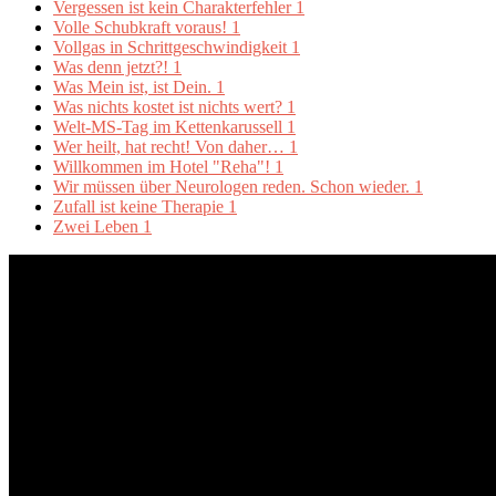
Vergessen ist kein Charakterfehler
1
Volle Schubkraft voraus!
1
Vollgas in Schrittgeschwindigkeit
1
Was denn jetzt?!
1
Was Mein ist, ist Dein.
1
Was nichts kostet ist nichts wert?
1
Welt-MS-Tag im Kettenkarussell
1
Wer heilt, hat recht! Von daher…
1
Willkommen im Hotel "Reha"!
1
Wir müssen über Neurologen reden. Schon wieder.
1
Zufall ist keine Therapie
1
Zwei Leben
1