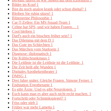
Bergauf fahren ist wie Singen auf dem Eiffelturm
1
Bilder im Kopf
1
Bist du noch analog krank oder schon digital?
1
Bleiben Sie ruhig sitzen!
1
Blütenreine Philosophie
1
Car-T-Zellen: Ein MS-Squad-Team
1
Celine hat SPS, und wir haben Fragen…
1
Cool bleiben
1
Darf's auch ein bisschen früher sein?
1
Das Dilemma mit dem D
1
Das Gute im Schlechten
1
Das Märchen vom Starksein
1
Diagnose: diplomatisch
1
Die Kühlschrankmaus
1
Die Leitlinie ist die Leitlinie ist die Leitlinie.
1
Die Zeit heilt alle Wunden
1
Digitales Apothekentheater
1
DMSG
1
Drei Jahre später. Gleiche Fragen. Simone Ferner.
1
Endstation Ergotherapie
1
Es gibt Ärzte. Und es gibt Neurologen.
1
Euch kann man es aber auch nicht recht machen.
1
Fortschritt oder Schminkspiegel?
1
Friss oder stirb
1
Früher war mehr Lametta
1