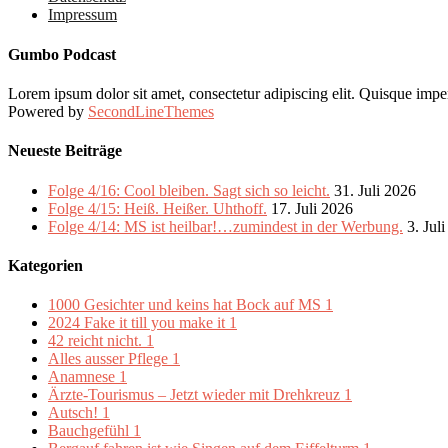
Impressum
Gumbo Podcast
Lorem ipsum dolor sit amet, consectetur adipiscing elit. Quisque imper
Powered by
SecondLineThemes
Neueste Beiträge
Folge 4/16: Cool bleiben. Sagt sich so leicht.
31. Juli 2026
Folge 4/15: Heiß. Heißer. Uhthoff.
17. Juli 2026
Folge 4/14: MS ist heilbar!…zumindest in der Werbung.
3. Jul
Kategorien
1000 Gesichter und keins hat Bock auf MS
1
2024 Fake it till you make it
1
42 reicht nicht.
1
Alles ausser Pflege
1
Anamnese
1
Ärzte-Tourismus – Jetzt wieder mit Drehkreuz
1
Autsch!
1
Bauchgefühl
1